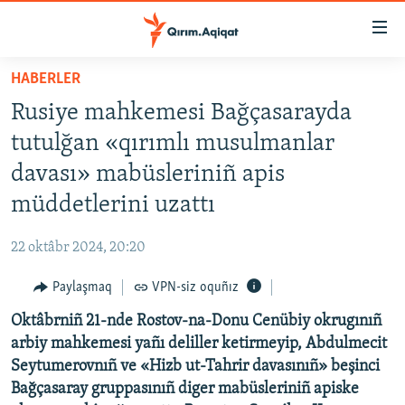
Link
açıqlığı
Esas
HABERLER
mündericege
HABERLER
Rusiye mahkemesi Bağçasarayda
qaytmaq
SİYASET
Baş
tutulğan «qırımlı musulmanlar
İQTİSADİYAT
navigatsiyağa
davası» mabüsleriniñ apis
qaytmaq
CEMİYET
müddetlerini uzattı
Qıdıruvğa
MEDENİYET
qaytmaq
22 oktâbr 2024, 20:20
İNSAN AQLARI
Paylaşmaq
VPN-siz oquñız
VİDEO
Oktâbrniñ 21-nde Rostov-na-Donu Cenübiy okrugınıñ
SÜRET
arbiy mahkemesi yañı deliller ketirmeyip, Abdulmecit
BLOGLAR
Seytumerovnıñ ve «Hizb ut-Tahrir davasınıñ» beşinci
Bağçasaray gruppasınıñ diger mabüsleriniñ apiske
FİKİR