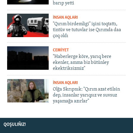
barıp yetti
İNSAN AQLARI
"Qırım birdemligi" işini toqtattı,
tintüv ve tutuvlar ise Qırımda daa
çoq oldı
CEMİYET
"Haberlerge köre, yarıq bere
ekenler, amma biz bütünley
ekektriksizmiz"
İNSAN AQLARI
Olğa Skrıpnık: "Qırım azat etilsin
dep, insanlar yarıqsız ve suvsuz
yaşamağa azırlar"
QOŞULIÑIZ!