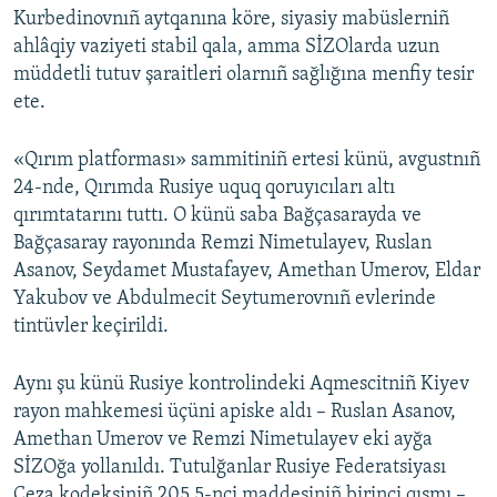
Kurbedinovnıñ aytqanına köre, siyasiy mabüslerniñ
ahlâqiy vaziyeti stabil qala, amma SİZOlarda uzun
müddetli tutuv şaraitleri olarnıñ sağlığına menfiy tesir
ete.
«Qırım platforması» sammitiniñ ertesi künü, avgustnıñ
24-nde, Qırımda Rusiye uquq qoruyıcıları altı
qırımtatarını tuttı. O künü saba Bağçasarayda ve
Bağçasaray rayonında Remzi Nimetulayev, Ruslan
Asanov, Seydamet Mustafayev, Amethan Umerov, Eldar
Yakubov ve Abdulmecit Seytumerovnıñ evlerinde
tintüvler keçirildi.
Aynı şu künü Rusiye kontrolindeki Aqmescitniñ Kiyev
rayon mahkemesi üçüni apiske aldı – Ruslan Asanov,
Amethan Umerov ve Remzi Nimetulayev eki ayğa
SİZOğa yollanıldı. Tutulğanlar Rusiye Federatsiyası
Ceza kodeksiniñ 205.5-nci maddesiniñ birinci qısmı –