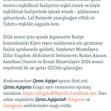
terrorcı teşkilâtnıñ faaliyetini teşkil etmek ve böyle
teşkilâtnıñ faaliyetinde iştirak etmek – şübhesinen
qabaatlandı. Laf Rusiyede yasaqlanğan «Hizb ut-
Tahrir» teşkilâtı aqqında kete.
2024 senesi iyün ayında Aqmescitte Rusiye
kontrolindeki Kiyev rayon mahkemesi altı qırımtatar
faalini apishanede qaldırdı. Seydamet Mustafayev,
Eldar Yaqubov, Abdulmecit Seitümerov, Ruslan Asanov,
Amethan Umerov ve Remzi Nimetulayev 2024 senesi
noyabrniñ 24-ne qadar SİZOda qalacaqlar.
Roskomnadzor
Qırım.Aqiqat
saytını blok etti.
Qırım.Aqiqatnı
küzgü saytı vastasınen oqumaq
mümkün:
https://d1ug5n8f9xpr1h.cloudfront.net
. Esas
adise-vaqialarnı
Qırım.Aqiqatnıñ
Telegram
ve
İnstagram
saifelerinden taqip etiñiz.