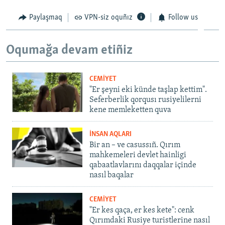
Paylaşmaq
VPN-siz oquñız
Follow us
Oqumağa devam etiñiz
CEMİYET
"Er şeyni eki künde taşlap kettim".
Seferberlik qorqusı rusiyelilerni
kene memleketten quva
İNSAN AQLARI
Bir an – ve casussıñ. Qırım
mahkemeleri devlet hainligi
qabaatlavlarını daqqalar içinde
nasıl baqalar
CEMİYET
"Er kes qaça, er kes kete": cenk
Qırımdaki Rusiye turistlerine nasıl