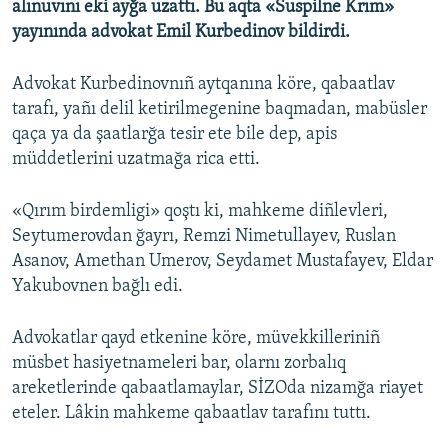
alınuvını eki ayğa uzattı. Bu aqta «Suspilne Krım»
yayınında advokat Emil Kurbedinov bildirdi.
Русский
Українською
Advokat Kurbedinovnıñ aytqanına köre, qabaatlav
tarafı, yañı delil ketirilmegenine baqmadan, mabüsler
QOŞULIÑIZ!
qaça ya da şaatlarğa tesir ete bile dep, apis
müddetlerini uzatmağa rica etti.
«Qırım birdemligi» qoştı ki, mahkeme diñlevleri,
RFE/RS bütün saytları
Seytumerovdan ğayrı, Remzi Nimetullayev, Ruslan
Asanov, Amethan Umerov, Seydamet Mustafayev, Eldar
Yakubovnen bağlı edi.
Advokatlar qayd etkenine köre, müvekkilleriniñ
müsbet hasiyetnameleri bar, olarnı zorbalıq
areketlerinde qabaatlamaylar, SİZOda nizamğa riayet
eteler. Lâkin mahkeme qabaatlav tarafını tuttı.