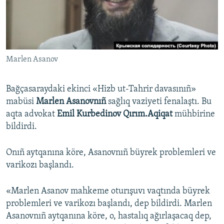
Русский
Українською
Marlen Asanov
QOŞULIÑIZ!
Bağçasaraydaki ekinci «Hizb ut-Tahrir davasınıñ»
mabüsi
Marlen Asanovnıñ
sağlıq vaziyeti fenalaştı. Bu
RFE/RS bütün saytları
aqta advokat
Emil Kurbedinov Qırım.Aqiqat
mühbirine
bildirdi.
Onıñ aytqanına köre, Asanovnıñ büyrek problemleri ve
varikozı başlandı.
«Marlen Asanov mahkeme oturışuvı vaqtında büyrek
problemleri ve varikozı başlandı, dep bildirdi. Marlen
Asanovnıñ aytqanına köre, o, hastalıq ağırlaşacaq dep,