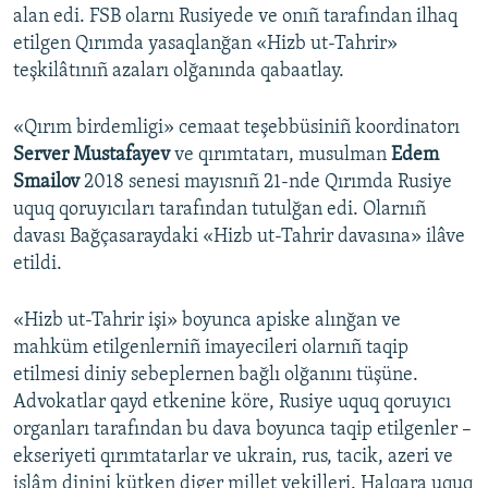
alan edi. FSB olarnı Rusiyede ve onıñ tarafından ilhaq
etilgen Qırımda yasaqlanğan «Hizb ut-Tahrir»
teşkilâtınıñ azaları olğanında qabaatlay.
«Qırım birdemligi» cemaat teşebbüsiniñ koordinatorı
Server Mustafayev
ve qırımtatarı, musulman
Edem
Smailov
2018 senesi mayısnıñ 21-nde Qırımda Rusiye
uquq qoruyıcıları tarafından tutulğan edi. Olarnıñ
davası Bağçasaraydaki «Hizb ut-Tahrir davasına» ilâve
etildi.
«Hizb ut-Tahrir işi» boyunca apiske alınğan ve
mahküm etilgenlerniñ imayecileri olarnıñ taqip
etilmesi diniy sebeplernen bağlı olğanını tüşüne.
Advokatlar qayd etkenine köre, Rusiye uquq qoruyıcı
organları tarafından bu dava boyunca taqip etilgenler –
ekseriyeti qırımtatarlar ve ukrain, rus, tacik, azeri ve
islâm dinini kütken diger millet vekilleri. Halqara uquq