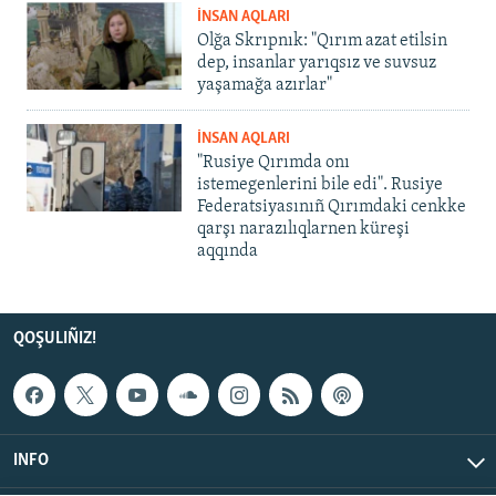
İNSAN AQLARI
Olğa Skrıpnık: "Qırım azat etilsin
dep, insanlar yarıqsız ve suvsuz
yaşamağa azırlar"
İNSAN AQLARI
"Rusiye Qırımda onı
istemegenlerini bile edi". Rusiye
Federatsiyasınıñ Qırımdaki cenkke
qarşı narazılıqlarnen küreşi
aqqında
QOŞULIÑIZ!
INFO