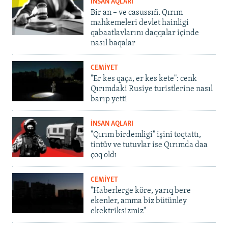
İNSAN AQLARI
Bir an – ve casussıñ. Qırım
mahkemeleri devlet hainligi
qabaatlavlarını daqqalar içinde
nasıl baqalar
CEMİYET
"Er kes qaça, er kes kete": cenk
Qırımdaki Rusiye turistlerine nasıl
barıp yetti
İNSAN AQLARI
"Qırım birdemligi" işini toqtattı,
tintüv ve tutuvlar ise Qırımda daa
çoq oldı
CEMİYET
"Haberlerge köre, yarıq bere
ekenler, amma biz bütünley
ekektriksizmiz"