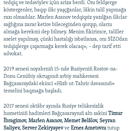
tedqiq ve tedaviylev içün ariza berdi. Onı feldşerge
köstergenler, baqıp ilâc yaşçğanlar, lâkin talil yapmağa
razı olmadılar. Marlen Asanov tedqiqsiz yazılğan ilâclar
sağlığına zarar ketire bileceginden qorqıp, olarnı
almağa kerekmi dep bilmey. Menim fikirimce, taliller
aselet yapılmay, çünki hastalığı isbatlansa, onı SİZOdan
tedqiqlerge çıqarmağa kerek olacaq», – dep tarif etti
advokat.
2019 senesi noyabrniñ 15-nde Rusiyeniñ Rostov-na-
Donu Cenübiy okrugınıñ arbiy mahkemesi
Bağçasaraydaki ekinci «Hizb ut-Tahrir davasınıñ»
temelini baqmağa başladı.
2017 senesi oktâbr ayında Rusiye telükesizlik
hısmetiniñ hadimleri Bağçasaraynıñ altı sakini
Timur
İbragimov, Marlen Asanov, Memet Belâlov, Seyran
Saliyev, Server Zekiryayev
ve
Ernes Ametovnı
tutup