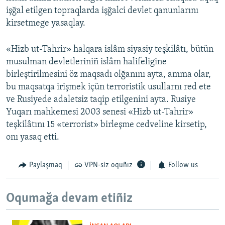
işğal etilgen topraqlarda işğalci devlet qanunlarını
kirsetmege yasaqlay.
«Hizb ut-Tahrir» halqara islâm siyasiy teşkilâtı, bütün
musulman devletleriniñ islâm halifeligine
birleştirilmesini öz maqsadı olğanını ayta, amma olar,
bu maqsatqa irişmek içün terroristik usullarnı red ete
ve Rusiyede adaletsiz taqip etilgenini ayta. Rusiye
Yuqarı mahkemesi 2003 senesi «Hizb ut-Tahrir»
teşkilâtını 15 «terrorist» birleşme cedveline kirsetip,
onı yasaq etti.
Paylaşmaq
VPN-siz oquñız
Follow us
Oqumağa devam etiñiz