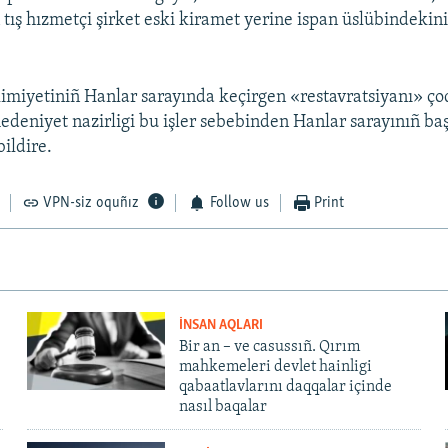
n tış hızmetçi şirket eski kiramet yerine ispan üslübindeki
kimiyetiniñ Hanlar sarayında keçirgen «restavratsiyanı» ço
edeniyet nazirligi bu işler sebebinden Hanlar sarayınıñ ba
bildire.
VPN-siz oquñız
Follow us
Print
İNSAN AQLARI
Bir an – ve casussıñ. Qırım
mahkemeleri devlet hainligi
qabaatlavlarını daqqalar içinde
nasıl baqalar