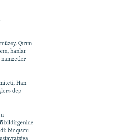
ñ
r müzey, Qırım
rem, hanlar
k namzetler
miteti, Han
işler» dep
en
ñ
bildirgenine
di: bir qısmı
estavratsiya