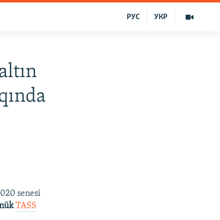
РУС
УКР
altın
qqında
2020 senesi
ınük
TASS