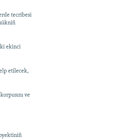
erde tecribesi
ınükniñ
ki ekinci
elp etilecek,
 korpusını ve
byektiniñ