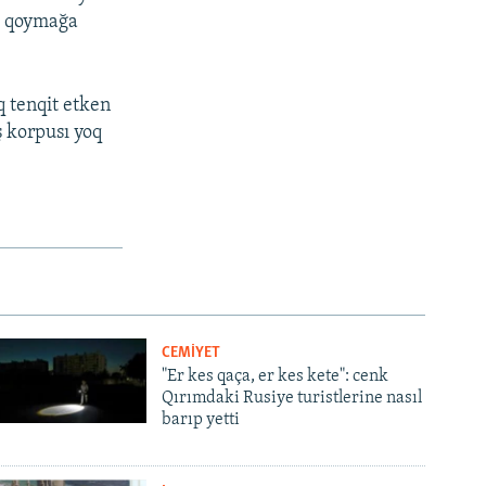
ni qoymağa
q tenqit etken
ş korpusı yoq
CEMİYET
"Er kes qaça, er kes kete": cenk
Qırımdaki Rusiye turistlerine nasıl
barıp yetti