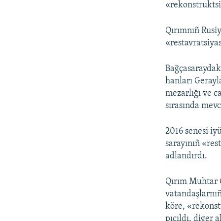
«rekonstruktsi
Qırımnıñ Rusiy
«restavratsiyas
Bağçasaraydaki
hanları Gerayl
mezarlığı ve c
sırasında mevc
2016 senesi iy
sarayınıñ «rest
adlandırdı.
Qırım Muhtar 
vatandaşlarnıñ 
köre, «rekonstr
pıçıldı, diger