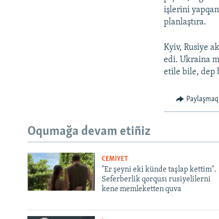
işlerini yapqa
planlaştıra.
Kyiv, Rusiye a
edi. Ukraina m
etile bile, dep 
Paylaşmaq
Oqumağa devam etiñiz
CEMİYET
"Er şeyni eki künde taşlap kettim".
Seferberlik qorqusı rusiyelilerni
kene memleketten quva