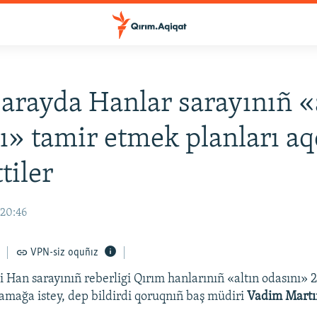
arayda Hanlar sarayınıñ «
ı» tamir etmek planları a
ttiler
 20:46
VPN-siz oquñız
 Han sarayınıñ reberligi Qırım hanlarınıñ «altın odasını» 
lamağa istey, dep bildirdi qoruqnıñ baş müdiri
Vadim Mart