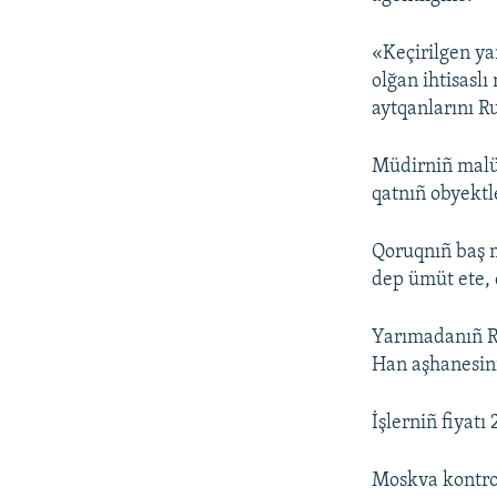
«Keçirilgen yar
olğan ihtisasl
aytqanlarını R
Müdirniñ malüm
qatnıñ obyektl
Qoruqnıñ baş
dep ümüt ete, ç
Yarımadanıñ Ru
Han aşhanesini
İşlerniñ fiyatı
Moskva kontrol