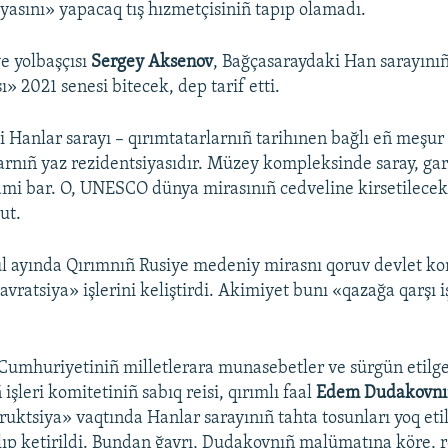
yasını» yapacaq tış hızmetçisiniñ tapıp olamadı.
e yolbaşçısı
Sergey Aksenov
, Bağçasaraydaki Han sarayını
ı» 2021 senesi bitecek, dep tarif etti.
 Hanlar sarayı – qırımtatarlarnıñ tarihınen bağlı eñ meşu
arnıñ yaz rezidentsiyasıdır. Müzey kompleksinde saray, ga
ami bar. O, UNESCO dünya mirasınıñ cedveline kirsetilece
ut.
ül ayında Qırımnıñ Rusiye medeniy mirasnı qoruv devlet ko
avratsiya» işlerini keliştirdi. Akimiyet bunı «qazağa qarşı 
Cumhuriyetiniñ milletlerara munasebetler ve sürgün etilg
işleri komitetiniñ sabıq reisi, qırımlı faal
Edem Dudakovnı
uktsiya» vaqtında Hanlar sarayınıñ tahta tosunları yoq etil
 alıp ketirildi. Bundan ğayrı, Dudakovnıñ malümatına köre, r