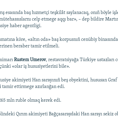
ış esasında baş hızmetçi teşkilât saylanacaq, onıñ böyle işl
ı mütehassıslarnı celp etmege aqqı bar», – dep bildire Mart
usiye haber agentligi.
atına köre, «altın oda» baş korpusnıñ cenübiy binasında
erinen beraber tamir etilmeli.
 mimarı
Rustem Umerov
, restavratsiyağa Türkiye ustazları c
ünki «olar iş hususiyetlerini bile».
siye akimiyeti Han sarayınıñ beş obyektini, hususan Graf
 tamir ettirmege azırlanğan edi.
 265 mln ruble olmaq kerek edi.
indeki Qırım akimiyeti Bağçasaraydaki Han sarayı sekiz o