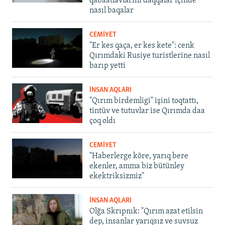
qabaatlavlarını daqqalar içinde
nasıl baqalar
CEMİYET
"Er kes qaça, er kes kete": cenk
Qırımdaki Rusiye turistlerine nasıl
barıp yetti
İNSAN AQLARI
"Qırım birdemligi" işini toqtattı,
tintüv ve tutuvlar ise Qırımda daa
çoq oldı
CEMİYET
"Haberlerge köre, yarıq bere
ekenler, amma biz bütünley
ekektriksizmiz"
İNSAN AQLARI
Olğa Skrıpnık: "Qırım azat etilsin
dep, insanlar yarıqsız ve suvsuz