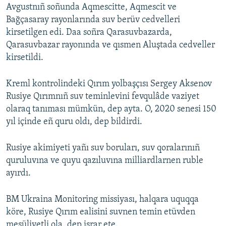
Avgustnıñ soñunda Aqmescitte, Aqmescit ve
Bağçasaray rayonlarında suv berüv cedvelleri
kirsetilgen edi. Daa soñra Qarasuvbazarda,
Qarasuvbazar rayonında ve qısmen Aluştada cedveller
kirsetildi.
Kreml kontrolindeki Qırım yolbaşçısı Sergey Aksenov
Rusiye Qırımnıñ suv teminlevini fevqulâde vaziyet
olaraq tanıması mümkün, dep ayta. O, 2020 senesi 150
yıl içinde eñ quru oldı, dep bildirdi.
Rusiye akimiyeti yañı suv boruları, suv qoralarınıñ
quruluvına ve quyu qazıluvına milliardlarnen ruble
ayırdı.
BM Ukraina Monitoring missiyası, halqara uquqqa
köre, Rusiye Qırım ealisini suvnen temin etüvden
mesüliyetli ola, dep israr ete.