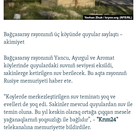
Русский
Українською
Bağçasaray rayonınıñ üç köyünde quyular saylaştı –
QOŞULIÑIZ!
akimiyet
Bağçasaray rayonınıñ Yancu, Ayırgul ve Aromat
köylerinde quyulardaki suvnıñ seviyesi eksildi,
RFE/RS bütün saytları
sakinlerge ketirilgen suv berilecek. Bu aqta rayonnıñ
Rusiye memuriyeti haber ete.
“Koylerde merkezleştirilgen suv teminatı yoq ve
evelleri de yoq edi. Sakinler mevcud quyulardan suv ile
temin oluna. Bu yıl keskin olaraq ortağa çıqqan mesele
yağanaqlarnıñ yoqsuzlığı ile bağlıdır”, –
"Krım24"
telekanalına memuriyette bildirdiler.