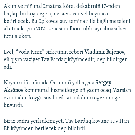
Akimiyetniñ malümatına köre, dekabrniñ 17-nden
başlap bu köylerge içme suvu cedvel boyunca
ketirilecek. Bu üç köyde suv teminatı ile bağlı meseleni
al etmek içün 2021 senesi million ruble ayırılması köz
tutula eken.
Evel, “Voda Krım” şirketiniñ reberi
Vladimir Bajenov
,
eñ qıyın vaziyet Tav Bardaq köyündedir, dep bildirgen
edi.
Noyabrniñ soñunda Qırımnıñ yolbaşçısı
Sergey
Aksönov
kommunal hızmetlerge eñ yaqın ocaq Marsian
özeninden köyge suv berilüvi imkânını ögrenmege
buyurdı.
Biraz soñra yerli akimiyet, Tav Bardaq köyüne suv Han
Eli köyünden berilecek dep bildirdi.