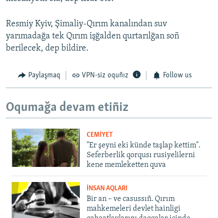
Resmiy Kyiv, Şimaliy-Qırım kanalından suv
yarımadağa tek Qırım işğalden qurtarılğan soñ
berilecek, dep bildire.
Paylaşmaq
VPN-siz oquñız
Follow us
Oqumağa devam etiñiz
CEMİYET
"Er şeyni eki künde taşlap kettim".
Seferberlik qorqusı rusiyelilerni
kene memleketten quva
İNSAN AQLARI
Bir an – ve casussıñ. Qırım
mahkemeleri devlet hainligi