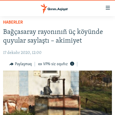
Link
açıqlığı
Esas
HABERLER
mündericege
HABERLER
Bağçasaray rayonınıñ üç köyünde
qaytmaq
SİYASET
Baş
quyular saylaştı – akimiyet
İQTİSADİYAT
navigatsiyağa
qaytmaq
17 dekabr 2020, 12:00
CEMİYET
Qıdıruvğa
MEDENİYET
Paylaşmaq
VPN-siz oquñız
qaytmaq
İNSAN AQLARI
VİDEO
SÜRET
BLOGLAR
FİKİR