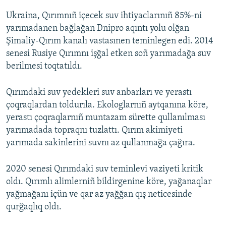
Ukraina, Qırımnıñ içecek suv ihtiyaclarınıñ 85%-ni
yarımadanen bağlağan Dnipro aqıntı yolu olğan
Şimaliy-Qırım kanalı vastasınen teminlegen edi. 2014
senesi Rusiye Qırımnı işğal etken soñ yarımadağa suv
berilmesi toqtatıldı.
Qırımdaki suv yedekleri suv anbarları ve yerastı
çoqraqlardan toldurıla. Ekologlarnıñ aytqanına köre,
yerastı çoqraqlarnıñ muntazam sürette qullanılması
yarımadada topraqnı tuzlattı. Qırım akimiyeti
yarımada sakinlerini suvnı az qullanmağa çağıra.
2020 senesi Qırımdaki suv teminlevi vaziyeti kritik
oldı. Qırımlı alimlerniñ bildirgenine köre, yağanaqlar
yağmağanı içün ve qar az yağğan qış neticesinde
qurğaqlıq oldı.