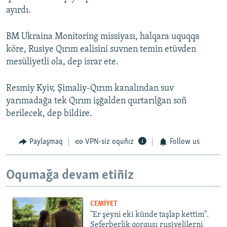
ayırdı.
BM Ukraina Monitoring missiyası, halqara uquqqa
köre, Rusiye Qırım ealisini suvnen temin etüvden
mesüliyetli ola, dep israr ete.
Resmiy Kyiv, Şimaliy-Qırım kanalından suv
yarımadağa tek Qırım işğalden qurtarılğan soñ
berilecek, dep bildire.
Paylaşmaq
VPN-siz oquñız
Follow us
Oqumağa devam etiñiz
CEMİYET
"Er şeyni eki künde taşlap kettim".
Seferberlik qorqusı rusiyelilerni