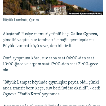
Русский
Українською
Büyük Lambatt, Qırım
QOŞULIÑIZ!
Aluştanıñ Rusiye memuriyetiniñ başı
Galina Ogneva,
şimdiki vaqıtta suv teminatı ile bağlı qıyınlıqalarnı
Büyük Lampat köyü seze, dep bildirdi.
RFE/RS bütün saytları
Onıñ aytqanına köre, suv saba saat 06:00-dan saat
10:00-ğace ve aqşam saat 17:00-den saat 21:00-gece
ola.
“Büyük Lampat köyünde qıyınlıqlar peyda oldı, çünki
anda tranzit boru keçe, suv berilüvi ise eksildi”, - dedi
Ogneva
“Radio Krım”
yayınında.