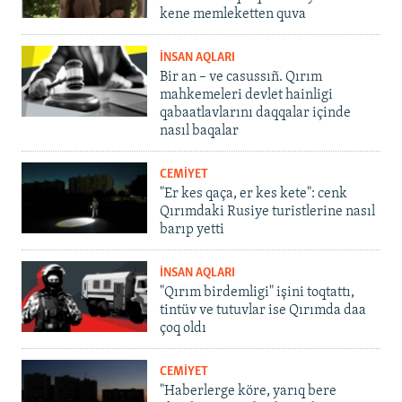
kene memleketten quva
İNSAN AQLARI
Bir an – ve casussıñ. Qırım
mahkemeleri devlet hainligi
qabaatlavlarını daqqalar içinde
nasıl baqalar
CEMİYET
"Er kes qaça, er kes kete": cenk
Qırımdaki Rusiye turistlerine nasıl
barıp yetti
İNSAN AQLARI
"Qırım birdemligi" işini toqtattı,
tintüv ve tutuvlar ise Qırımda daa
çoq oldı
CEMİYET
"Haberlerge köre, yarıq bere