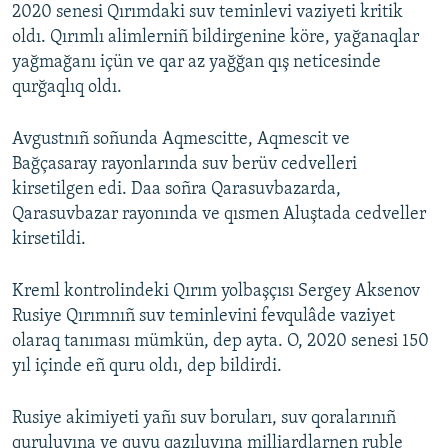
2020 senesi Qırımdaki suv teminlevi vaziyeti kritik
oldı. Qırımlı alimlerniñ bildirgenine köre, yağanaqlar
yağmağanı içün ve qar az yağğan qış neticesinde
qurğaqlıq oldı.
Avgustnıñ soñunda Aqmescitte, Aqmescit ve
Bağçasaray rayonlarında suv berüv cedvelleri
kirsetilgen edi. Daa soñra Qarasuvbazarda,
Qarasuvbazar rayonında ve qısmen Aluştada cedveller
kirsetildi.
Kreml kontrolindeki Qırım yolbaşçısı Sergey Aksenov
Rusiye Qırımnıñ suv teminlevini fevqulâde vaziyet
olaraq tanıması mümkün, dep ayta. O, 2020 senesi 150
yıl içinde eñ quru oldı, dep bildirdi.
Rusiye akimiyeti yañı suv boruları, suv qoralarınıñ
quruluvına ve quyu qazıluvına milliardlarnen ruble