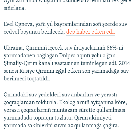
Aynı zamanda Aluştanıñ özünde suv teminatı tek gece
sıñırlana.
Evel Ogneva, yañı yıl bayramlarından soñ şeerde suv
cedvel boyunca berilecek,
dep haber etken edi.
Ukraina, Qırımnıñ içecek suv ihtiyaclarınıñ 85%-ni
yarımadanen bağlağan Dnipro aqıntı yolu olğan
Şimaliy-Qırım kanalı vastasınen teminlegen edi. 2014
senesi Rusiye Qırımnı işğal etken soñ yarımadağa suv
berilmesi toqtatıldı.
Qırımdaki suv yedekleri suv anbarları ve yerastı
çoqraqlardan toldurıla. Ekologlarnıñ aytqanına köre,
yerastı çoqraqlarnıñ muntazam sürette qullanılması
yarımadada topraqnı tuzlattı. Qırım akimiyeti
yarımada sakinlerini suvnı az qullanmağa çağıra.