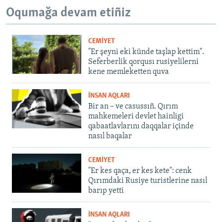
Oqumağa devam etiñiz
CEMİYET
"Er şeyni eki künde taşlap kettim".
Seferberlik qorqusı rusiyelilerni
kene memleketten quva
İNSAN AQLARI
Bir an – ve casussıñ. Qırım
mahkemeleri devlet hainligi
qabaatlavlarını daqqalar içinde
nasıl baqalar
CEMİYET
"Er kes qaça, er kes kete": cenk
Qırımdaki Rusiye turistlerine nasıl
barıp yetti
İNSAN AQLARI