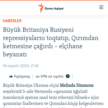
Link
açıqlığı
Esas
HABERLER
mündericege
HABERLER
Büyük Britaniya Rusiyeni
qaytmaq
SİYASET
Baş
repressiyalarnı toqtatıp, Qırımdan
İQTİSADİYAT
navigatsiyağa
ketmesine çağırdı – elçihane
qaytmaq
CEMİYET
beyanatı
Qıdıruvğa
MEDENİYET
qaytmaq
06 noyabr 2020, 17:42
İNSAN AQLARI
Paylaşmaq
VPN-siz oquñız
VİDEO
Büyük Britaniya Ukraina elçisi
Melinda Simmons
SÜRET
noyabrniñ 5-nde Hersonda «qanunsız işğalniñ
BLOGLAR
insanlarnıñ ayatına nasıl tesir etkenini bilmek» içün
qırımtatar faallerinen ve Qırımdan köçip kelgenlernen
FİKİR