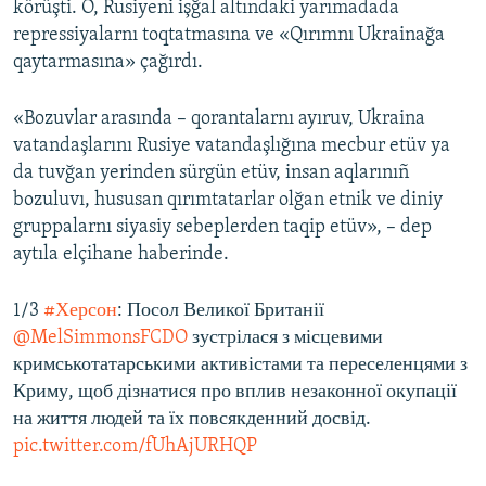
körüşti. O, Rusiyeni işğal altındaki yarımadada
repressiyalarnı toqtatmasına ve «Qırımnı Ukrainağa
Русский
qaytarmasına» çağırdı.
Українською
«Bozuvlar arasında – qorantalarnı ayıruv, Ukraina
QOŞULIÑIZ!
vatandaşlarını Rusiye vatandaşlığına mecbur etüv ya
da tuvğan yerinden sürgün etüv, insan aqlarınıñ
bozuluvı, hususan qırımtatarlar olğan etnik ve diniy
gruppalarnı siyasiy sebeplerden taqip etüv», – dep
RFE/RS bütün saytları
aytıla elçihane haberinde.
1/3
#Херсон
: Посол Великої Британії
@MelSimmonsFCDO
зустрілася з місцевими
кримськотатарськими активістами та переселенцями з
Криму, щоб дізнатися про вплив незаконної окупації
на життя людей та їх повсякденний досвід.
pic.twitter.com/fUhAjURHQP