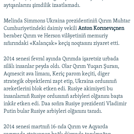
aytqanlarını şimdilik izaatlamadı.
Melinda Simmons Ukraina prezidentiniñ Qırım Muhtar
Cumhuriyetindeki daimiy vekili
Anton Korınevıçnen
beraber Qırım ve Herson vilâyetiniñ memuriy
sıñırındaki «Kalançak» keçiş noqtasını ziyaret etti.
2014 senesi fevral ayında Qırımda işaretsiz urbada
silâlı insanlar peyda oldı. Olar Qırım Yuqarı Şurası,
Aqmescit ava limanı, Keriç parom keçiti, diger
strategik obyektlerni zapt etip, Ukraina ordusınıñ
areketlerini blok etken edi. Rusiye akimiyeti bu
insanlarnıñ Rusiye ordusınıñ arbiyleri olğanını başta
inkâr etken edi. Daa soñra Rusiye prezidenti Vladimir
Putin bular Rusiye arbiyleri olğanını tanıdı.
2014 senesi martnıñ 16-nda Qırım ve Aqyarda