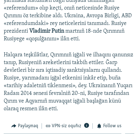
yarımada statusınen bağlı dünyada tanılmağan
«referendum» olıp keçti, onıñ neticesinde Rusiye
Qırımnı öz terkibine aldı. Ukraina, Avropa Birligi, ABD
«referendumdaki» rey neticelerini tanımadı. Rusiye
prezidenti
Vladimir Putin
martnıñ 18-nde Qırımnıñ
Rusiyege «qoşulğanını» ilân etti.
Halqara teşkilâtlar, Qırımnıñ işğali ve ilhaqını qanunsız
tanıp, Rusiyeniñ areketlerini takbih ettiler. Ğarp
devletleri bir sıra iqtisadiy sanktsiyalarnı qullandı.
Rusiye, yarımadanı işğal etkenini inkâr etip, buña
«tarihiy adaletniñ tiklenmesi», dey. Ukrainanıñ Yuqarı
Radası 2014 senesi fevralniñ 20-ni, Rusiye tarafından
Qırım ve Aqyarnıñ muvaqqat işğali başlağan künü
olaraq resmen ilân etti.
Paylaşmaq
VPN-siz oquñız
Follow us