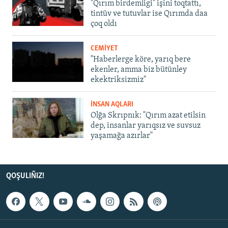
"Qırım birdemligi" işini toqtattı,
tintüv ve tutuvlar ise Qırımda daa
çoq oldı
CEMİYET
"Haberlerge köre, yarıq bere
ekenler, amma biz bütünley
ekektriksizmiz"
İNSAN AQLARI
Olğa Skrıpnık: "Qırım azat etilsin
dep, insanlar yarıqsız ve suvsuz
yaşamağa azırlar"
QOŞULIÑIZ!