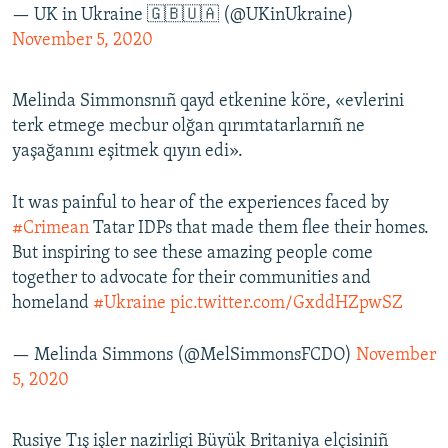
— UK in Ukraine 🇬🇧🇺🇦 (@UKinUkraine)
November 5, 2020
Melinda Simmonsnıñ qayd etkenine köre, «evlerini
terk etmege mecbur olğan qırımtatarlarnıñ ne
yaşağanını eşitmek qıyın edi».
It was painful to hear of the experiences faced by
#Crimean
Tatar IDPs that made them flee their homes.
But inspiring to see these amazing people come
together to advocate for their communities and
homeland
#Ukraine
pic.twitter.com/GxddHZpwSZ
— Melinda Simmons (@MelSimmonsFCDO)
November
5, 2020
Rusiye Tış işler nazirligi Büyük Britaniya elçisiniñ