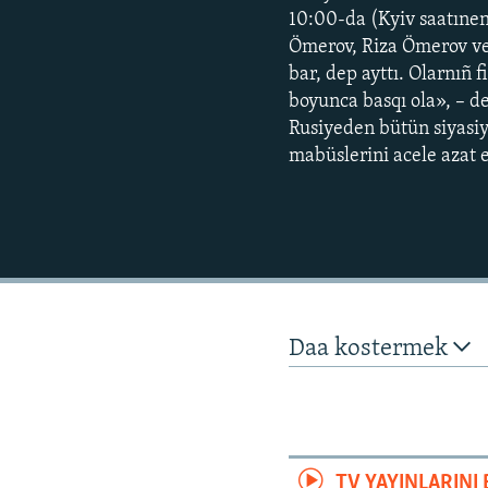
10:00-da (Kyiv saatıne
Ömerov, Riza Ömerov ve 
bar, dep ayttı. Olarnıñ 
boyunca basqı ola», – d
Rusiyeden bütün siyasi
mabüslerini acele azat e
Daa kostermek
TV YAYINLARIN