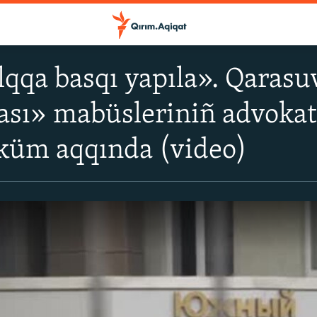
qqa basqı yapıla». Qarasu
ası» mabüsleriniñ advokatl
üküm aqqında (video)