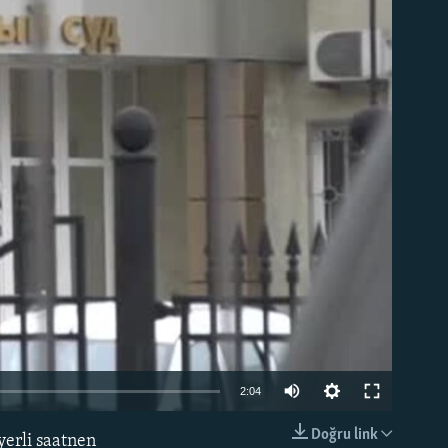
able
Auto
2:04
240p
Doğru link
erli saatnen
EMBED