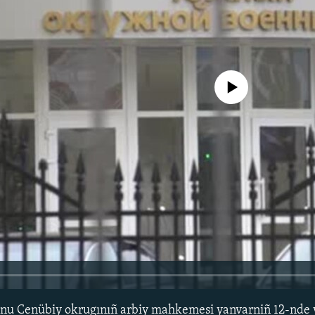
No media source currently avail
nu Cenübiy okrugınıñ arbiy mahkemesi yanvarniñ 12-nde y