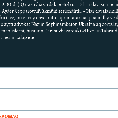
n 9:00-da) Qarasuvbazardaki «Hizb ut-Tahrir davasınıñ» m
Ayder Cepparovnıñ ükmüni seslendirdi. «Olar davalarınıñ 
fikirince, bu cinaiy dava bütün qırımtatar halqına milliy ve 
ep ayttı advokat Nazim Şeyhmambetov. Ukraina aq qorçalayıc
y mabüslerni, hususan Qarasuvbazardaki «Hizb ut-Tahrir d
tmesini talap ete.
Auto
240p
360p
720p
1080p
I BAQMAQ