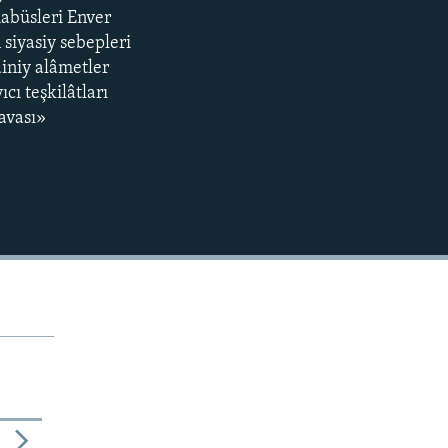
360p
abüsleri Enver
siyasiy sebepleri
480p
diniy alâmetler
720p
ı teşkilâtları
1080p
avası»
480p