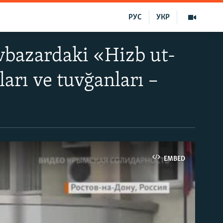
РУС
УКР
vbazardaki «Hizb ut-
arı ve tuvğanları –
EMBED