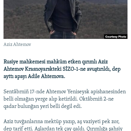
Русский
Українською
QOŞULIÑIZ!
Aziz Ahtemov
Rusiye mahkemesi mahküm etken qırımlı Aziz
RFE/RS bütün saytları
Ahtemov Krasnoyarskteki SİZO-1-ne avuştırıldı, dep
ayttı apayı Adile Ahtemova.
Sentâbrniñ 17-nde Ahtemov Yeniseysk apishanesinden
belli olmağan yerge alıp ketirildi. Oktâbrniñ 2-ne
qadar bulunğan yeri belli degil edi.
Aziz tuvğanlarına mektüp yazıp, aş vaziyeti pek zor,
dep tarif etti. Aşlardan tek çay qaldı. Qırımlığa şahsiy