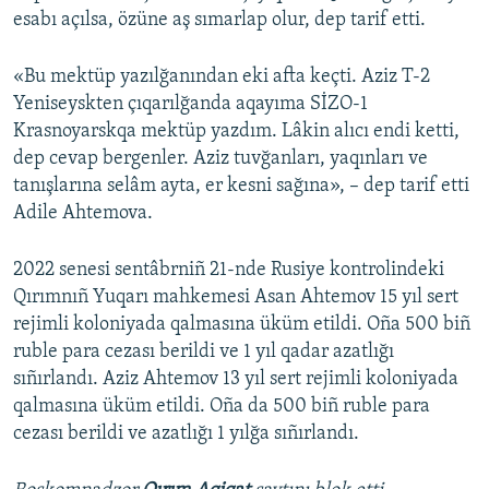
esabı açılsa, özüne aş sımarlap olur, dep tarif etti.
«Bu mektüp yazılğanından eki afta keçti. Aziz T-2
Yeniseyskten çıqarılğanda aqayıma SİZO-1
Krasnoyarskqa mektüp yazdım. Lâkin alıcı endi ketti,
dep cevap bergenler. Aziz tuvğanları, yaqınları ve
tanışlarına selâm ayta, er kesni sağına», – dep tarif etti
Adile Ahtemova.
2022 senesi sentâbrniñ 21-nde Rusiye kontrolindeki
Qırımnıñ Yuqarı mahkemesi Asan Ahtemov 15 yıl sert
rejimli koloniyada qalmasına üküm etildi. Oña 500 biñ
ruble para cezası berildi ve 1 yıl qadar azatlığı
sıñırlandı. Aziz Ahtemov 13 yıl sert rejimli koloniyada
qalmasına üküm etildi. Oña da 500 biñ ruble para
cezası berildi ve azatlığı 1 yılğa sıñırlandı.