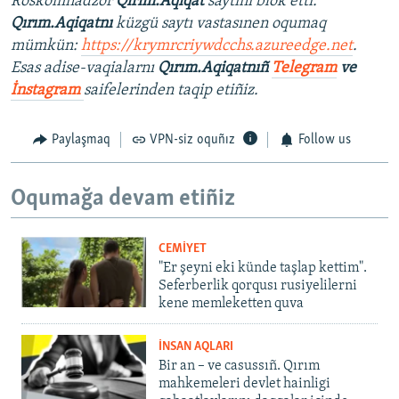
Roskomnadzor
Qırım.Aqiqat
saytını blok etti.
Qırım.Aqiqatnı
küzgü saytı vastasınen oqumaq
mümkün:
https://krymrcriywdcchs.azureedge.net
.
Esas adise-vaqialarnı
Qırım.Aqiqatnıñ
Telegram
ve
İnstagram
saifelerinden taqip etiñiz.
Paylaşmaq
VPN-siz oquñız
Follow us
Oqumağa devam etiñiz
CEMİYET
"Er şeyni eki künde taşlap kettim".
Seferberlik qorqusı rusiyelilerni
kene memleketten quva
İNSAN AQLARI
Bir an – ve casussıñ. Qırım
mahkemeleri devlet hainligi