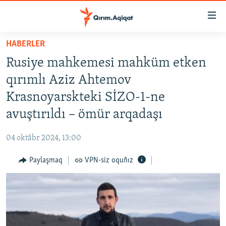
Link
açıqlığı
Esas
HABERLER
mündericege
HABERLER
Rusiye mahkemesi mahküm etken
qaytmaq
SİYASET
Baş
qırımlı Aziz Ahtemov
İQTİSADİYAT
navigatsiyağa
Krasnoyarskteki SİZO-1-ne
qaytmaq
CEMİYET
avuştırıldı – ömür arqadaşı
Qıdıruvğa
MEDENİYET
qaytmaq
04 oktâbr 2024, 13:00
İNSAN AQLARI
Paylaşmaq
VPN-siz oquñız
VİDEO
SÜRET
BLOGLAR
FİKİR