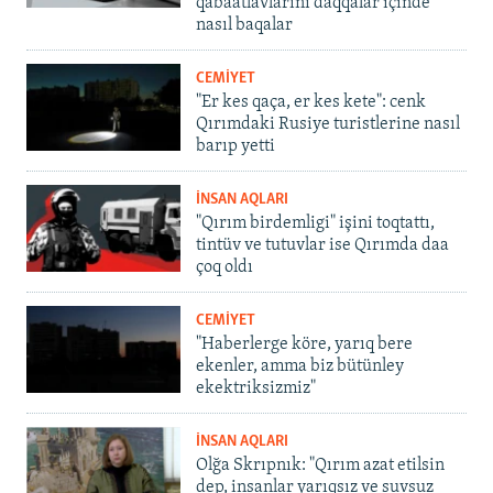
qabaatlavlarını daqqalar içinde
nasıl baqalar
CEMİYET
"Er kes qaça, er kes kete": cenk
Qırımdaki Rusiye turistlerine nasıl
barıp yetti
İNSAN AQLARI
"Qırım birdemligi" işini toqtattı,
tintüv ve tutuvlar ise Qırımda daa
çoq oldı
CEMİYET
"Haberlerge köre, yarıq bere
ekenler, amma biz bütünley
ekektriksizmiz"
İNSAN AQLARI
Olğa Skrıpnık: "Qırım azat etilsin
dep, insanlar yarıqsız ve suvsuz