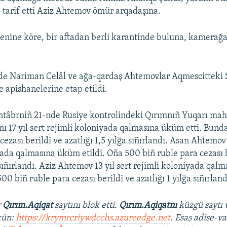
p tarif etti Aziz Ahtemov ömür arqadaşına.
genine köre, bir aftadan berli karantinde buluna, kamerağ
de Nariman Celâl ve ağa-qardaş Ahtemovlar Aqmescitteki
e apishanelerine etap etildi.
entâbrniñ 21-nde Rusiye kontrolindeki Qırımnıñ Yuqarı ma
ı 17 yıl sert rejimli koloniyada qalmasına üküm etti. Bund
cezası berildi ve azatlığı 1,5 yılğa sıñırlandı. Asan Ahtemov 
yada qalmasına üküm etildi. Oña 500 biñ ruble para cezası be
 sıñırlandı. Aziz Ahtemov 13 yıl sert rejimli koloniyada qa
500 biñ ruble para cezası berildi ve azatlığı 1 yılğa sıñırland
r
Qırım.Aqiqat
saytını blok etti.
Qırım.Aqiqatnı
küzgü saytı 
kün:
https://krymrcriywdcchs.azureedge.net
. Esas adise-va