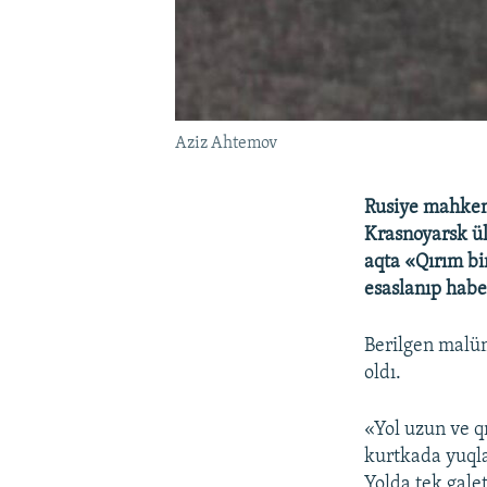
Aziz Ahtemov
Rusiye mahkem
Krasnoyarsk ü
aqta «Qırım b
esaslanıp habe
Berilgen malü
oldı.
«Yol uzun ve q
kurtkada yuqla
Yolda tek gal