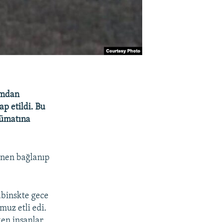
ımdan
p etildi. Bu
lümatına
ınen bağlanıp
âbinskte gece
muz etli edi.
en insanlar