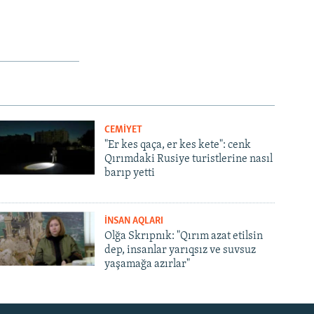
CEMİYET
"Er kes qaça, er kes kete": cenk
Qırımdaki Rusiye turistlerine nasıl
barıp yetti
İNSAN AQLARI
Olğa Skrıpnık: "Qırım azat etilsin
dep, insanlar yarıqsız ve suvsuz
yaşamağa azırlar"