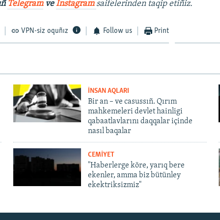
ıñ
Telegram
ve
İnstagram
saifelerinden taqip etiñiz.
VPN-siz oquñız
Follow us
Print
İNSAN AQLARI
Bir an – ve casussıñ. Qırım
mahkemeleri devlet hainligi
qabaatlavlarını daqqalar içinde
nasıl baqalar
CEMİYET
"Haberlerge köre, yarıq bere
ekenler, amma biz bütünley
ekektriksizmiz"