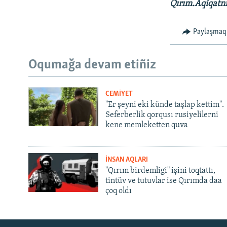
Qırım.Aqiqatn
Paylaşmaq
Oqumağa devam etiñiz
CEMİYET
"Er şeyni eki künde taşlap kettim".
Seferberlik qorqusı rusiyelilerni
kene memleketten quva
İNSAN AQLARI
"Qırım birdemligi" işini toqtattı,
tintüv ve tutuvlar ise Qırımda daa
çoq oldı
Русский