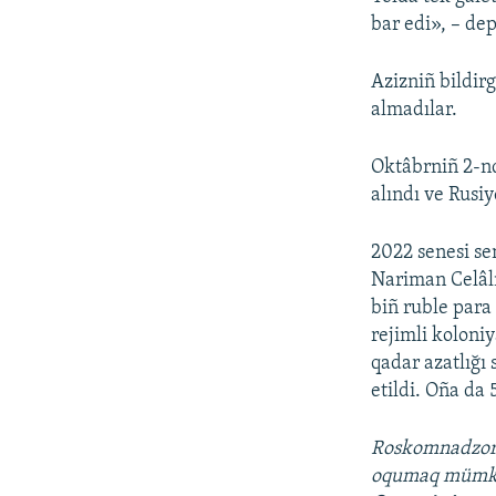
bar edi», – de
Azizniñ bildir
almadılar.
Oktâbrniñ 2-n
alındı ve Rusiy
2022 senesi s
Nariman Celâln
biñ ruble para 
rejimli koloni
qadar azatlığı
etildi. Oña da 
Roskomnadzo
oqumaq müm