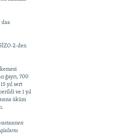
a daa
 SİZO-2-den
hkemesi
an ğayrı, 700
15 yıl sert
rildi ve 1 yıl
lmasına üküm
ı.
vastasınen
qialarnı