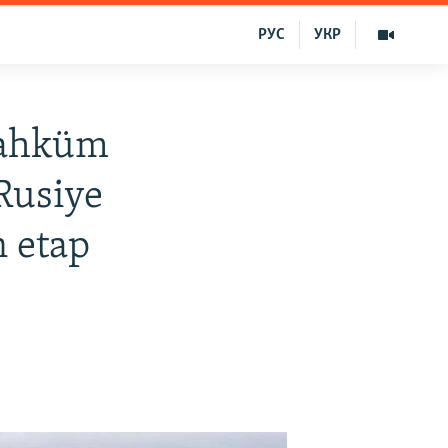
РУС
УКР
mahküm
Rusiye
 etap