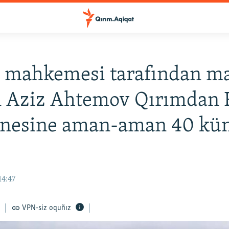
e mahkemesi tarafından 
n Aziz Ahtemov Qırımdan 
anesine aman-aman 40 kün
14:47
VPN-siz oquñız