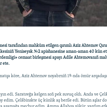
esi tarafından mahküm etilgen qırımlı Aziz Ahtemov Qır
lkesiniñ Yeniseysk №2 apishanesine aman-aman 40 kün eta
irdemligi» cemaat birleşmesi apayı Adile Ahtemovanıñ ma
r ete.
matqa köre, Aziz Ahtemov noyabrniñ 19-nda ömür arqadaş
ıyın edi. Saratovğa kelgen soñ pek suvuq oldı. Anda ve Çel
y edim. Çelâbinskte üç künlik aş berile edi. Bütün aşlar do
eta aşamağa mecbur edim. Amma Allahqa şükür, yardım etk