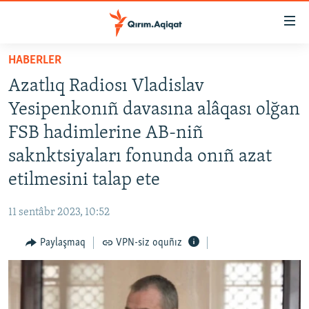
Link
açıqlığı
Esas
HABERLER
mündericege
HABERLER
Azatlıq Radiosı Vladislav
qaytmaq
SİYASET
Baş
Yesipenkonıñ davasına alâqası olğan
İQTİSADİYAT
navigatsiyağa
FSB hadimlerine AB-niñ
qaytmaq
CEMİYET
saknktsiyaları fonunda onıñ azat
Qıdıruvğa
MEDENİYET
qaytmaq
etilmesini talap ete
İNSAN AQLARI
11 sentâbr 2023, 10:52
VİDEO
Paylaşmaq
VPN-siz oquñız
SÜRET
BLOGLAR
FİKİR