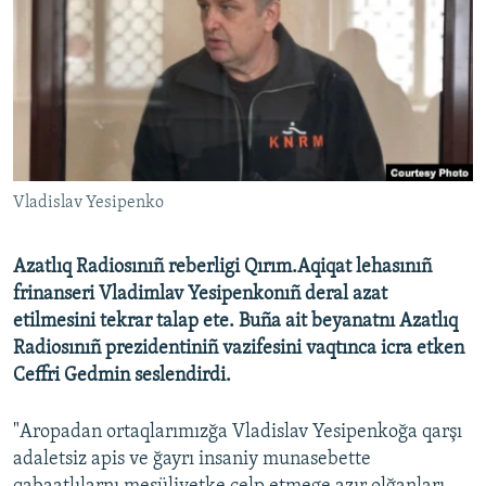
Русский
Українською
QOŞULIÑIZ!
Vladislav Yesipenko
RFE/RS bütün saytları
Azatlıq Radiosınıñ reberligi Qırım.Aqiqat lehasınıñ
frinanseri Vladimlav Yesipenkonıñ deral azat
etilmesini tekrar talap ete. Buña ait beyanatnı Azatlıq
Radiosınıñ prezidentiniñ vazifesini vaqtınca icra etken
Ceffri Gedmin seslendirdi.
"Aropadan ortaqlarımızğa Vladislav Yesipenkoğa qarşı
adaletsiz apis ve ğayrı insaniy munasebette