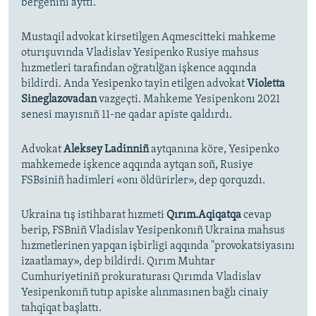
bergenini ayttı.
Mustaqil advokat kirsetilgen Aqmescitteki mahkeme
oturışuvında Vladislav Yesipenko Rusiye mahsus
hızmetleri tarafından oğratılğan işkence aqqında
bildirdi. Anda Yesipenko tayin etilgen advokat
Violetta
Sineglazovadan
vazgeçti. Mahkeme Yesipenkonı 2021
senesi mayısnıñ 11-ne qadar apiste qaldırdı.
Advokat
Aleksey Ladinniñ
aytqanına köre, Yesipenko
mahkemede işkence aqqında aytqan soñ, Rusiye
FSBsiniñ hadimleri «onı öldürirler», dep qorquzdı.
Ukraina tış istihbarat hızmeti
Qırım.Aqiqatqa
cevap
berip, FSBniñ Vladislav Yesipenkonıñ Ukraina mahsus
hızmetlerinen yapqan işbirligi aqqında "provokatsiyasını
izaatlamay», dep bildirdi. Qırım Muhtar
Cumhuriyetiniñ prokuraturası Qırımda Vladislav
Yesipenkonıñ tutıp apiske alınmasınen bağlı cinaiy
tahqiqat başlattı.