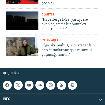
çoq oldı
CEMİYET
"Haberlerge köre, yarıq bere
ekenler, amma biz bütünley
ekektriksizmiz"
İNSAN AQLARI
Olğa Skrıpnık: "Qırım azat etilsin
dep, insanlar yarıqsız ve suvsuz
yaşamağa azırlar"
QOŞULIÑIZ!
INFO