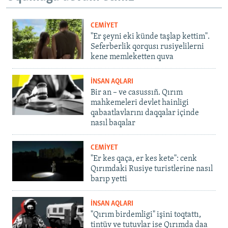
CEMİYET
"Er şeyni eki künde taşlap kettim".
Seferberlik qorqusı rusiyelilerni
kene memleketten quva
İNSAN AQLARI
Bir an – ve casussıñ. Qırım
mahkemeleri devlet hainligi
qabaatlavlarını daqqalar içinde
nasıl baqalar
CEMİYET
"Er kes qaça, er kes kete": cenk
Qırımdaki Rusiye turistlerine nasıl
barıp yetti
İNSAN AQLARI
"Qırım birdemligi" işini toqtattı,
tintüv ve tutuvlar ise Qırımda daa