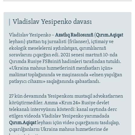
Vladislav Yesipenko davası
Vladislav Yesipenko –
Azatlıq Radiosınıñ
(
Qırım.Aqiqat
leyhası) ştattan tış jurnalisti (frilanser), içtimaiy ve
ekologik meselelerni aydınlatqan, qırımlılarnıñ
soravlarını çıqarğan edi. 2021 senesi martnıñ 10-nda
Qırımda Rusiye FSBsiniñ hadimleri tarafından tutuldı.
«Ukraina mahsus hızmetleriniñ menfaatları içün»
malümat toplağanında ve maşinasında «elnen yapılğan
patlayıcı cihaznı» saqlağanında qabaatlandı.
27 kün devamında Yesipenkonı mustaqil advokatlarnen
körüştirmediler. Amma «Krım 24» Rusiye devlet
telekanalı intervyüsını kösterdi: kanal saytında derc
etilgen videoda Vladislav Yesipenko yarımadada
Qırım.Aqiqat
leyhası içün video çıqarğanını tasdıqlap,
çıqarılğanlarnı Ukraina mahsus hızmetlerine de