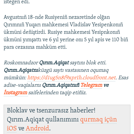
istegen edi.
Avgustnıñ 18-nde Rusiyeniñ nezaretinde olğan
Qırımnıñ Yuqarı mahkemesi Vladislav Yesipenkonıñ
ükmüni deñiştirdi. Rusiye mahkemesi Yesipnkonıñ
ükmüni yımşattı ve 6 yıl yerine onı 5 yıl apis ve 110 biñ
para cezasına mahküm etti.
Roskomnadzor
Qırım.Aqiqat
saytını blok etti.
Qırım.Aqiqatnı
küzgü saytı vastasınen oqumaq
mümkün:
https://d1ug5n8f9xpr1h.cloudfront.net
. Esas
adise-vaqialarnı
Qırım.Aqiqatnıñ
Telegram
ve
İnstagram
saifelerinden taqip etiñiz.
Bloklav ve tsenzurasız haberler!
Qırım.Aqiqat qullanımını
qurmaq içün
iOS
ve
Android
.