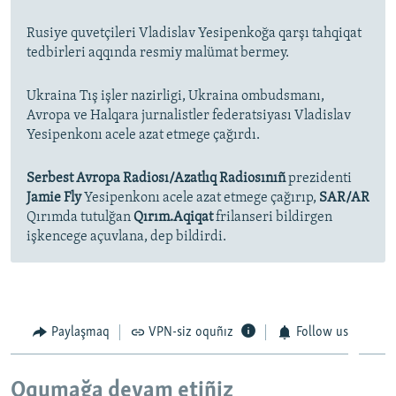
Rusiye quvetçileri Vladislav Yesipenkoğa qarşı tahqiqat
tedbirleri aqqında resmiy malümat bermey.
Ukraina Tış işler nazirligi, Ukraina ombudsmanı,
Avropa ve Halqara jurnalistler federatsiyası Vladislav
Yesipenkonı acele azat etmege çağırdı.
Serbest Avropa Radiosı/Azatlıq Radiosınıñ
prezidenti
Jamie Fly
Yesipenkonı acele azat etmege çağırıp,
SAR/AR
Qırımda tutulğan
Qırım.Aqiqat
frilanseri bildirgen
işkencege açuvlana, dep bildirdi.
Paylaşmaq
VPN-siz oquñız
Follow us
Oqumağa devam etiñiz