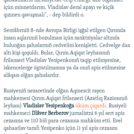
qabaatlılarnı mesüliyetke celp etmege azır olğanları
içün minnetdarım. Vladislav deral apayı ve kiçik
qızınen qavuşmalı", - dep bildirdi o.
Sentâbrniñ 8-nde Avropa Birligi işğal etilgen Qırımda
insan aqlarınıñ bozulması içün sanktsiyalar altında
bulunğan şahıslarnıñ cedvelini kenişletti. Cedvelge daa
altı kişi qoşuldı. Bular, Qırım.Aqiqat leyhasınıñ
frilanseri Vladislav Yesipenkonıñ taqip etilmyesine,
iskencelerge ögratılmasına ya da onıñ apis etilmesine
alâqası olğan şahıslardır.
Rusiyeniñ nezaretinde olğan Aqmescit rayon
mahkemesi Qırım.Aqiqat frilanseri (Azatlıq Raziosınıñ
leyhası)
Vladislav Yesipenkoğa
üküm çıqardı.
Rusiyeli
mahkemeci
Dlâver Berberov
jurnalistni 6 yıl sert apis
cezasına ve 110 biñ para cezasına mahküm etti. Evel
qabaatlav tarafı Yesipenko içün 11 yıl apis cezasını