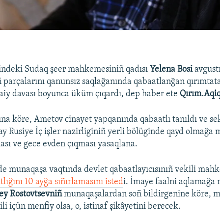
lindeki Sudaq şeer mahkemesiniñ qadısı
Yelena Bosi
avgust
ıñ parçalarını qanunsız saqlağanında qabaatlanğan qırımtata
aiy davası boyunca üküm çıqardı, dep haber ete
Qırım.Aqi
a köre, Ametov cinayet yapqanında qabaatlı tanıldı ve sek
y Rusiye İç işler nazirliginiñ yerli bölüginde qayd olmağa 
sı ve gece evden çıqması yasaqlana.
de munaqaşa vaqtında devlet qabaatlayıcısınıñ vekili ma
tlığını 10 ayğa sıñırlamasını isted
i. İmaye faalni aqlamağa ri
ey Rostovtsevniñ
munaqaşalardan soñ bildirgenine köre,
i içün menfiy olsa, o, istinaf şikâyetini berecek.