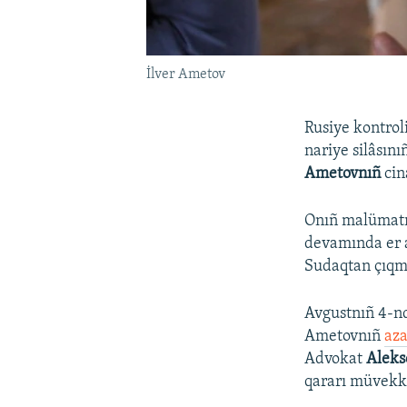
İlver Ametov
Rusiye kontro
nariye silâsın
Ametovnıñ
cin
Onıñ malümatın
devamında er a
Sudaqtan çıqma
Avgustnıñ 4-n
Ametovnıñ
aza
Advokat
Aleks
qararı müvekkil