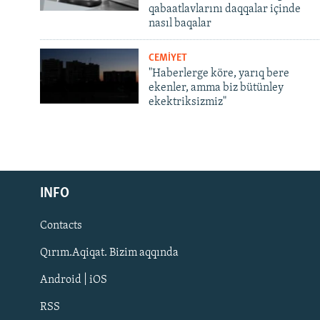
qabaatlavlarını daqqalar içinde
nasıl baqalar
CEMİYET
"Haberlerge köre, yarıq bere
ekenler, amma biz bütünley
ekektriksizmiz"
Русский
INFO
Українською
Contacts
QOŞULIÑIZ!
Qırım.Aqiqat. Bizim aqqında
Android | iOS
RSS