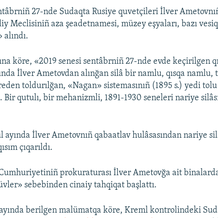
ntâbrniñ 27-nde Sudaqta Rusiye quvetçileri İlver Ametovnıñ 
liy Meclisiniñ aza şeadetnamesi, müzey eşyaları, bazı vesiq
 alındı.
a köre, «2019 senesi sentâbrniñ 27-nde evde keçirilgen q
tında İlver Ametovdan alınğan silâ bir namlu, qısqa namlu, 
reden toldurılğan, «Nagan» sistemasınıñ (1895 s.) yedi tolu
. Bir qutulı, bir mehanizmli, 1891-1930 seneleri nariye silâs
ül ayında İlver Ametovnıñ qabaatlav hulâsasından nariye sil
ısım çıqarıldı.
umhuriyetiniñ prokuraturası İlver Ametovğa ait binalarda
üvler» sebebinden cinaiy tahqiqat başlattı.
 ayında berilgen malümatqa köre, Kreml kontrolindeki Su