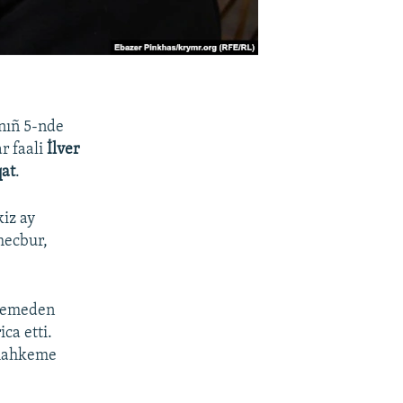
nıñ 5-nde
r faali
İlver
qat
.
iz ay
mecbur,
hkemeden
ca etti.
 mahkeme