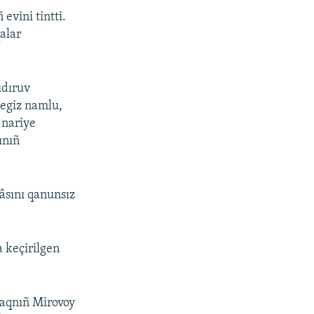
evini tintti.
alar
ıdıruv
tegiz namlu,
 nariye
ınıñ
âsını qanunsız
 keçirilgen
daqnıñ Mirovoy