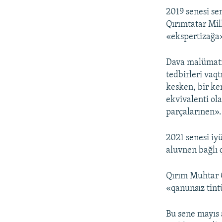
2019 senesi se
Qırımtatar Mil
«ekspertizağa»
Dava malümatın
tedbirleri vaq
kesken, bir ke
ekvivalenti ola
parçalarınen».
2021 senesi iy
aluvnen bağlı q
Qırım Muhtar C
«qanunsız tint
Bu sene mayıs