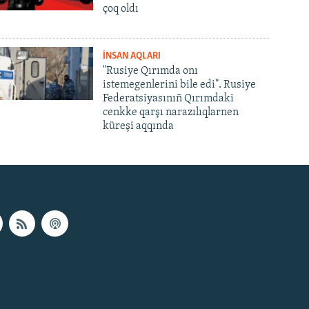
çoq oldı
İNSAN AQLARI
"Rusiye Qırımda onı
istemegenlerini bile edi". Rusiye
Federatsiyasınıñ Qırımdaki
cenkke qarşı narazılıqlarnen
küreşi aqqında