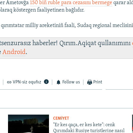
ver Ametovğa
150 biñ ruble para cezasını bermege
qarar ald
laraq köstergen faaliyetinen bağlıdır.
qırımtatar milliy areketiniñ faali, Sudaq regional meclisini
 tsenzurasız haberler! Qırım.Aqiqat qullanımını
e
Android
.
VPN-siz oquñız
Follow us
Print
CEMİYET
"Er kes qaça, er kes kete": cenk
Qırımdaki Rusiye turistlerine nasıl