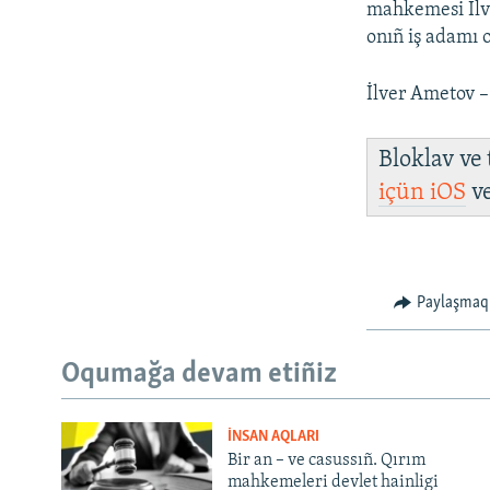
mahkemesi İl
onıñ iş adamı o
İlver Ametov – 
Bloklav ve
içün
iOS
v
Paylaşmaq
Oqumağa devam etiñiz
İNSAN AQLARI
Bir an – ve casussıñ. Qırım
mahkemeleri devlet hainligi