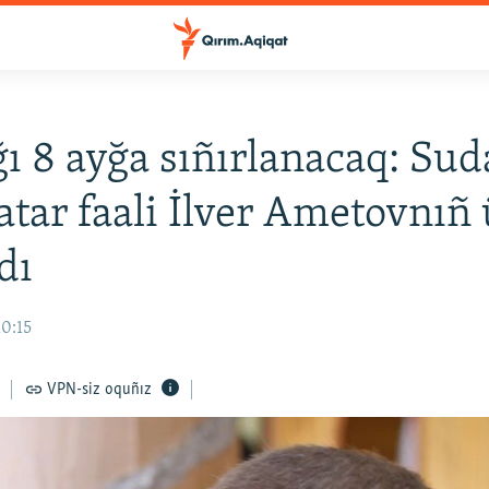
ğı 8 ayğa sıñırlanacaq: Sud
atar faali İlver Ametovnı
dı
10:15
VPN-siz oquñız