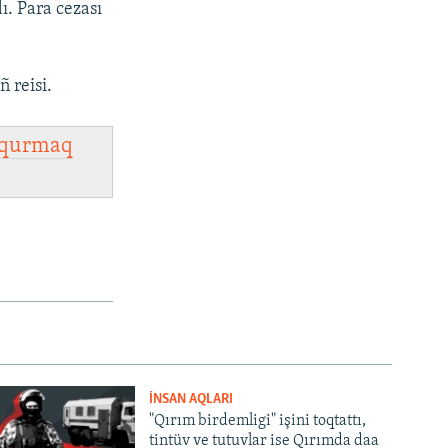
ı. Para cezası
ñ reisi.
qurmaq
İNSAN AQLARI
"Qırım birdemligi" işini toqtattı,
tintüv ve tutuvlar ise Qırımda daa