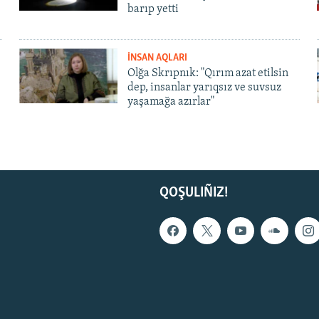
barıp yetti
İNSAN AQLARI
Olğa Skrıpnık: "Qırım azat etilsin
dep, insanlar yarıqsız ve suvsuz
yaşamağa azırlar"
QOŞULIÑIZ!