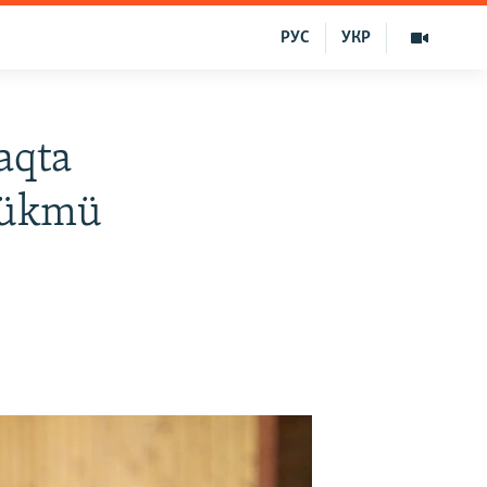
РУС
УКР
aqta
ñ ükmü