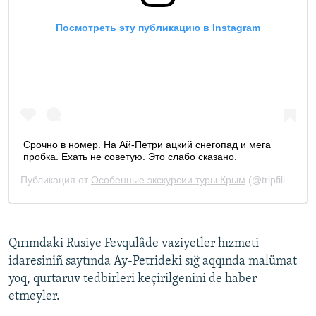
Qırımdaki Rusiye Fevqulâde vaziyetler hızmeti
idaresiniñ saytında Ay-Petrideki sığ aqqında malümat
yoq, qurtaruv tedbirleri keçirilgenini de haber
etmeyler.