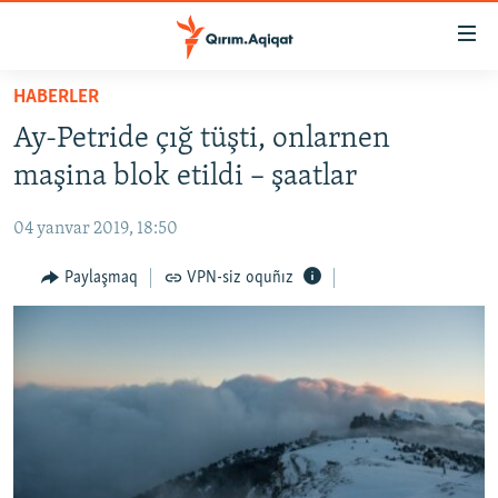
Link
açıqlığı
Esas
HABERLER
mündericege
HABERLER
Ay-Petride çığ tüşti, onlarnen
qaytmaq
SİYASET
Baş
maşina blok etildi – şaatlar
İQTİSADİYAT
navigatsiyağa
qaytmaq
04 yanvar 2019, 18:50
CEMİYET
Qıdıruvğa
MEDENİYET
Paylaşmaq
VPN-siz oquñız
qaytmaq
İNSAN AQLARI
VİDEO
SÜRET
BLOGLAR
FİKİR