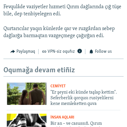
Fevqulâde vaziyetler hızmeti Qırım dağlarında çığ tüşe
bile, dep tenbiyelegen edi.
Qurtarıcılar yaqın künlerde qar ve ruzgârdan sebep
dağlarğa barmaqtan vazgeçmege çağırğan edi.
Paylaşmaq
VPN-siz oquñız
Follow us
Oqumağa devam etiñiz
CEMİYET
"Er şeyni eki künde taşlap kettim".
Seferberlik qorqusı rusiyelilerni
kene memleketten quva
İNSAN AQLARI
Bir an – ve casussıñ. Qırım