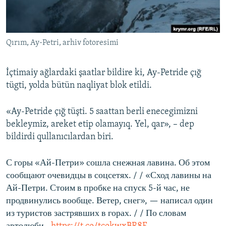
Русский
Українською
Qırım, Ay-Petri, arhiv fotoresimi
QOŞULIÑIZ!
İçtimaiy ağlardaki şaatlar bildire ki, Ay-Petride çığ
tügti, yolda bütün naqliyat blok etildi.
RFE/RS bütün saytları
«Ay-Petride çığ tüşti. 5 saattan berli enecegimizni
bekleymiz, areket etip olamayıq. Yel, qar», – dep
bildirdi qullanıcılardan biri.
С горы «Ай-Петри» сошла снежная лавина. Об этом
сообщают очевидцы в соцсетях. / / «Сход лавины на
Ай-Петри. Стоим в пробке на спуск 5-й час, не
продвинулись вообще. Ветер, снег», — написал один
из туристов застрявших в горах. / / По словам