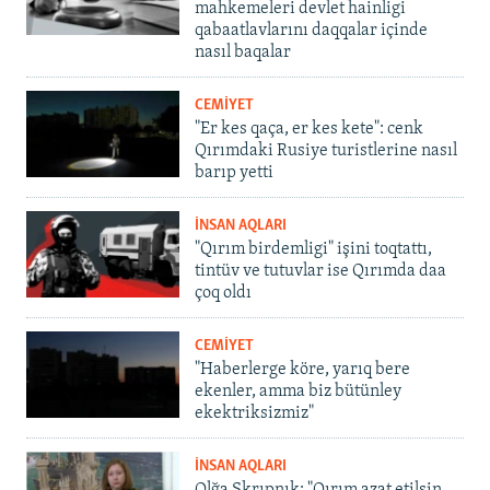
mahkemeleri devlet hainligi
qabaatlavlarını daqqalar içinde
nasıl baqalar
CEMİYET
"Er kes qaça, er kes kete": cenk
Qırımdaki Rusiye turistlerine nasıl
barıp yetti
İNSAN AQLARI
"Qırım birdemligi" işini toqtattı,
tintüv ve tutuvlar ise Qırımda daa
çoq oldı
CEMİYET
"Haberlerge köre, yarıq bere
ekenler, amma biz bütünley
ekektriksizmiz"
İNSAN AQLARI