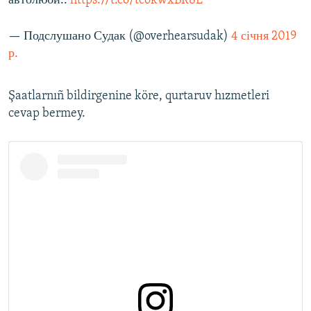
автолюби..
https://t.co/tcokwxBR8E
— Подслушано Судак (@overhearsudak)
4 січня 2019
р.
Şaatlarnıñ bildirgenine köre, qurtaruv hızmetleri
cevap bermey.