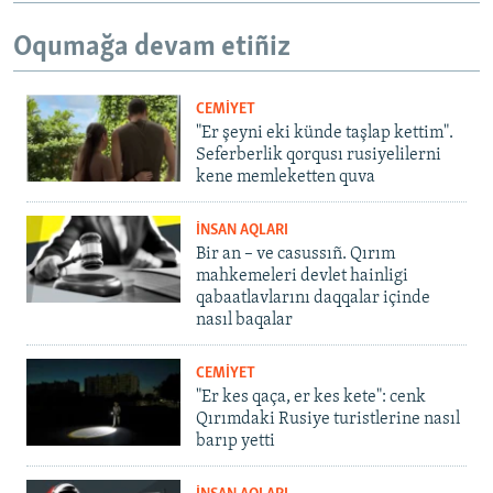
Oqumağa devam etiñiz
CEMİYET
"Er şeyni eki künde taşlap kettim".
Seferberlik qorqusı rusiyelilerni
kene memleketten quva
İNSAN AQLARI
Bir an – ve casussıñ. Qırım
mahkemeleri devlet hainligi
qabaatlavlarını daqqalar içinde
nasıl baqalar
CEMİYET
"Er kes qaça, er kes kete": cenk
Qırımdaki Rusiye turistlerine nasıl
barıp yetti