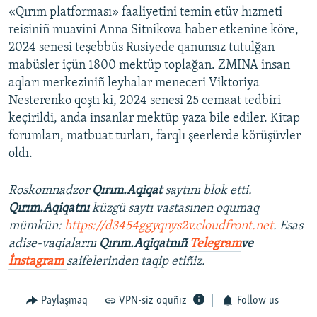
«Qırım platforması» faaliyetini temin etüv hızmeti
reisiniñ muavini Anna Sitnikova haber etkenine köre,
2024 senesi teşebbüs Rusiyede qanunsız tutulğan
mabüsler içün 1800 mektüp toplağan. ZMINA insan
aqları merkeziniñ leyhalar meneceri Viktoriya
Nesterenko qoştı ki, 2024 senesi 25 cemaat tedbiri
keçirildi, anda insanlar mektüp yaza bile ediler. Kitap
forumları, matbuat turları, farqlı şeerlerde körüşüvler
oldı.
Roskomnadzor
Qırım.Aqiqat
saytını blok etti.
Qırım.Aqiqatnı
küzgü saytı vastasınen oqumaq
mümkün:
https://d3454ggyqnys2v.cloudfront.net
. Esas
adise-vaqialarnı
Qırım.Aqiqatnıñ
Telegram
ve
İnstagram
saifelerinden taqip etiñiz.
Paylaşmaq
VPN-siz oquñız
Follow us