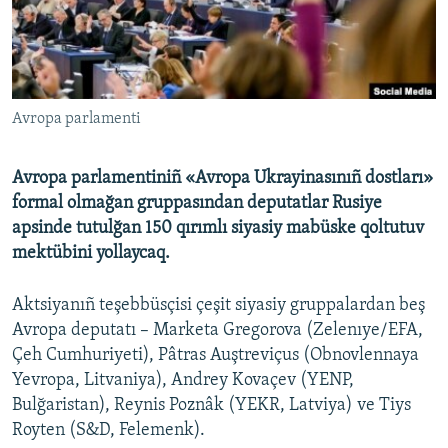
Русский
Українською
Avropa parlamenti
QOŞULIÑIZ!
Avropa parlamentiniñ «Avropa Ukrayinasınıñ dostları»
formal olmağan gruppasından deputatlar Rusiye
RFE/RS bütün saytları
apsinde tutulğan 150 qırımlı siyasiy mabüske qoltutuv
mektübini yollaycaq.
Aktsiyanıñ teşebbüsçisi çeşit siyasiy gruppalardan beş
Avropa deputatı – Marketa Gregorova (Zelenıye/EFA,
Çeh Cumhuriyeti), Pâtras Auştreviçus (Obnovlennaya
Yevropa, Litvaniya), Andrey Kovaçev (YENP,
Bulğaristan), Reynis Poznâk (YEKR, Latviya) ve Tiys
Royten (S&D, Felemenk).