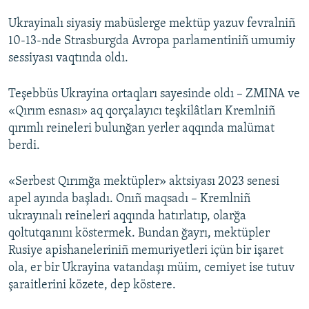
Ukrayinalı siyasiy mabüslerge mektüp yazuv fevralniñ
10-13-nde Strasburgda Avropa parlamentiniñ umumiy
sessiyası vaqtında oldı.
Teşebbüs Ukrayina ortaqları sayesinde oldı – ZMINA ve
«Qırım esnası» aq qorçalayıcı teşkilâtları Kremlniñ
qırımlı reineleri bulunğan yerler aqqında malümat
berdi.
«Serbest Qırımğa mektüpler» aktsiyası 2023 senesi
apel ayında başladı. Onıñ maqsadı – Kremlniñ
ukrayınalı reineleri aqqında hatırlatıp, olarğa
qoltutqanını köstermek. Bundan ğayrı, mektüpler
Rusiye apishaneleriniñ memuriyetleri içün bir işaret
ola, er bir Ukrayina vatandaşı müim, cemiyet ise tutuv
şaraitlerini közete, dep köstere.