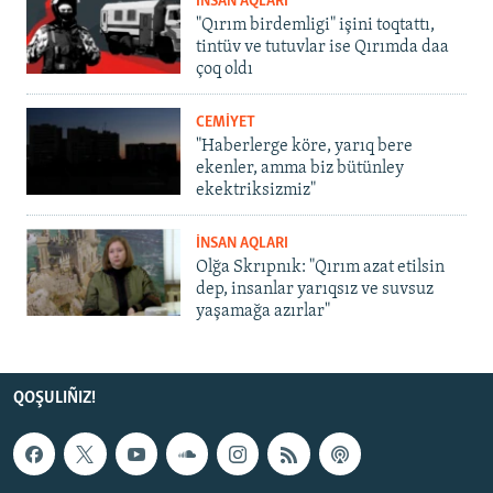
İNSAN AQLARI
"Qırım birdemligi" işini toqtattı,
tintüv ve tutuvlar ise Qırımda daa
çoq oldı
CEMİYET
"Haberlerge köre, yarıq bere
ekenler, amma biz bütünley
ekektriksizmiz"
İNSAN AQLARI
Olğa Skrıpnık: "Qırım azat etilsin
dep, insanlar yarıqsız ve suvsuz
yaşamağa azırlar"
QOŞULIÑIZ!