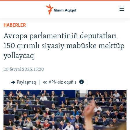
Link
açıqlığı
Esas
HABERLER
mündericege
HABERLER
Avropa parlamentiniñ deputatları
qaytmaq
SİYASET
Baş
150 qırımlı siyasiy mabüske mektüp
İQTİSADİYAT
navigatsiyağa
yollaycaq
qaytmaq
CEMİYET
Qıdıruvğa
20 fevral 2025, 15:20
MEDENİYET
qaytmaq
Paylaşmaq
VPN-siz oquñız
İNSAN AQLARI
VİDEO
SÜRET
BLOGLAR
FİKİR