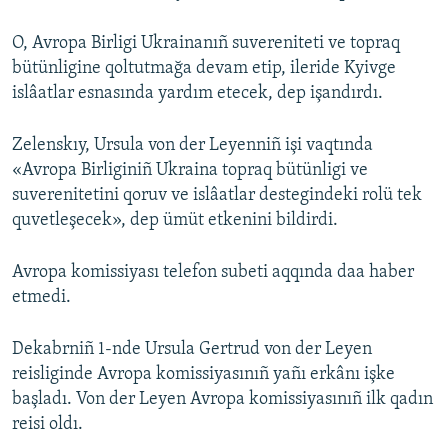
O, Avropa Birligi Ukrainanıñ suvereniteti ve topraq
bütünligine qoltutmağa devam etip, ileride Kyivge
islâatlar esnasında yardım etecek, dep işandırdı.
Zelenskıy, Ursula von der Leyenniñ işi vaqtında
«Avropa Birliginiñ Ukraina topraq bütünligi ve
suverenitetini qoruv ve islâatlar destegindeki rolü tek
quvetleşecek», dep ümüt etkenini bildirdi.
Avropa komissiyası telefon subeti aqqında daa haber
etmedi.
Dekabrniñ 1-nde Ursula Gertrud von der Leyen
reisliginde Avropa komissiyasınıñ yañı erkânı işke
başladı. Von der Leyen Avropa komissiyasınıñ ilk qadın
reisi oldı.