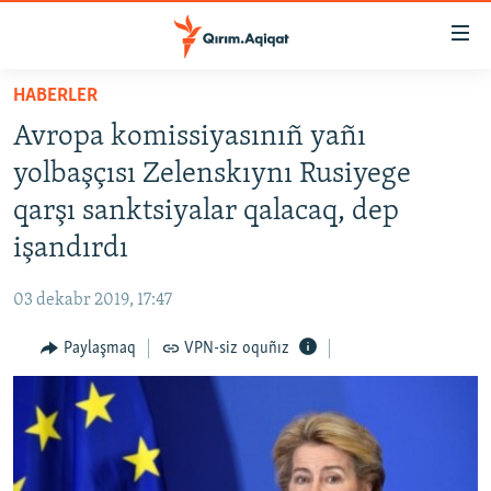
Link
açıqlığı
Esas
HABERLER
mündericege
HABERLER
Avropa komissiyasınıñ yañı
qaytmaq
SİYASET
Baş
yolbaşçısı Zelenskıynı Rusiyege
İQTİSADİYAT
navigatsiyağa
qarşı sanktsiyalar qalacaq, dep
qaytmaq
CEMİYET
işandırdı
Qıdıruvğa
MEDENİYET
qaytmaq
03 dekabr 2019, 17:47
İNSAN AQLARI
Paylaşmaq
VPN-siz oquñız
VİDEO
SÜRET
BLOGLAR
FİKİR