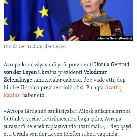
Русский
Українською
QOŞULIÑIZ!
Ursula Gertrud von der Leyen
Avropa komissiyasınıñ yañı prezidenti
Ursula Gertrud
RFE/RS bütün saytları
von der Leyen
Ukraina prezidenti
Volodımır
Zelenskıyge
sanktsiyalar qalacaq, dep vade etti, dep
bildire Ukraina prezidentiniñ ofisi. Bu aqta
Azatlıq
Radiosı
haber ete.
«Avropa Birliginiñ sanktsiyaları Minsk añlaşmalarınıñ
bütünley yerine ketirilmesinen bağlı qalıp, Avropa
şurasınıñ kelecek toplaşuvında uzatılmalı», – dep qayd
etti Ursula von der Leyen telefon subeti vaqtında.