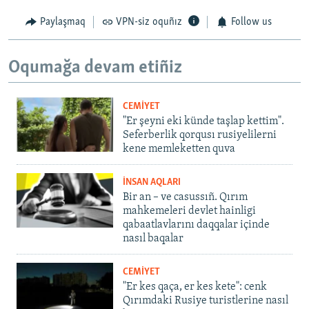
Paylaşmaq
VPN-siz oquñız
Follow us
Oqumağa devam etiñiz
CEMİYET
"Er şeyni eki künde taşlap kettim".
Seferberlik qorqusı rusiyelilerni
kene memleketten quva
İNSAN AQLARI
Bir an – ve casussıñ. Qırım
mahkemeleri devlet hainligi
qabaatlavlarını daqqalar içinde
nasıl baqalar
CEMİYET
"Er kes qaça, er kes kete": cenk
Qırımdaki Rusiye turistlerine nasıl