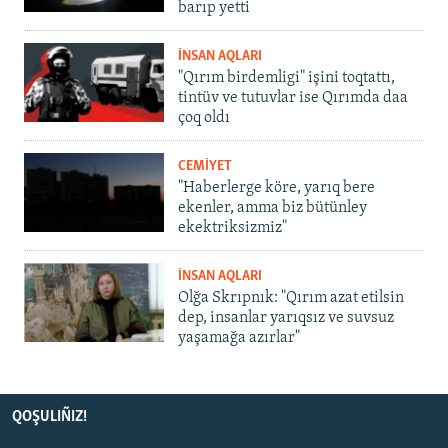
barıp yetti
İNSAN AQLARI
"Qırım birdemligi" işini toqtattı,
tintüv ve tutuvlar ise Qırımda daa
çoq oldı
CEMİYET
"Haberlerge köre, yarıq bere
ekenler, amma biz bütünley
ekektriksizmiz"
İNSAN AQLARI
Olğa Skrıpnık: "Qırım azat etilsin
dep, insanlar yarıqsız ve suvsuz
yaşamağa azırlar"
QOŞULIÑIZ!