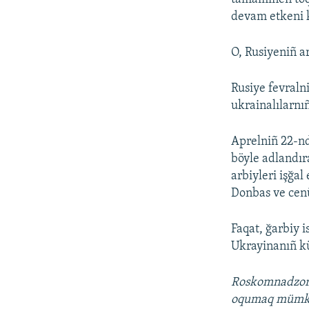
devam etkeni k
O, Rusiyeniñ ar
Rusiye fevraln
ukrainalılarnı
Aprelniñ 22-nd
böyle adlandır
arbiyleri işğa
Donbas ve cenü
Faqat, ğarbiy 
Ukrayinanıñ kü
Roskomnadzo
oqumaq müm