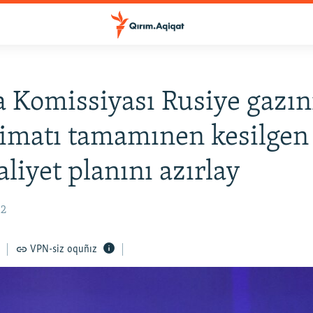
 Komissiyası Rusiye gazın
limatı tamamınen kesilgen 
aliyet planını azırlay
12
VPN-siz oquñız