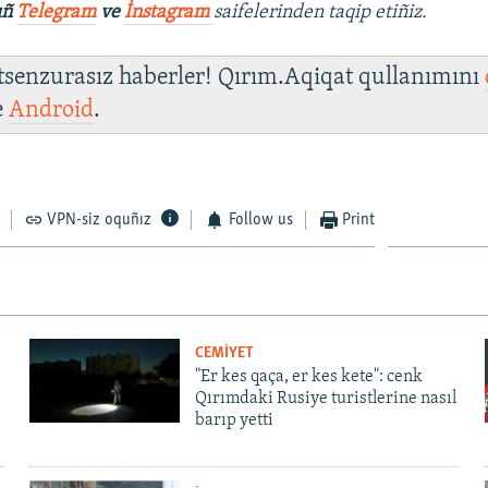
ıñ
Telegram
ve
İnstagram
saifelerinden taqip etiñiz.
 tsenzurasız haberler! Qırım.Aqiqat qullanımını
e
Android
.
VPN-siz oquñız
Follow us
Print
CEMİYET
"Er kes qaça, er kes kete": cenk
Qırımdaki Rusiye turistlerine nasıl
barıp yetti