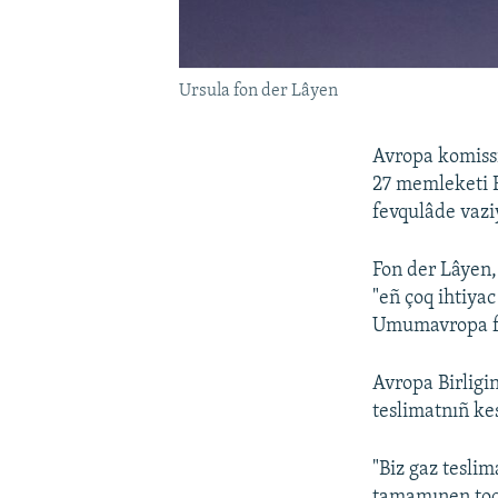
Ursula fon der Lâyen
Avropa komissi
27 memleketi R
fevqulâde vazi
Fon der Lâyen,
"eñ çoq ihtiya
Umumavropa fev
Avropa Birligi
teslimatnıñ kes
"Biz gaz tesli
tamamınen toqt