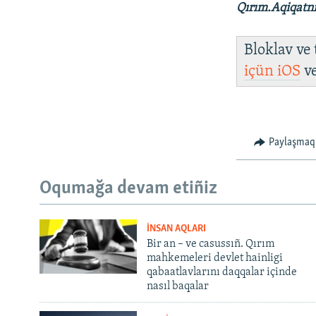
Qırım.Aqiqatn
Bloklav ve
içün
iOS
v
Paylaşmaq
Oqumağa devam etiñiz
İNSAN AQLARI
Bir an – ve casussıñ. Qırım
mahkemeleri devlet hainligi
qabaatlavlarını daqqalar içinde
nasıl baqalar