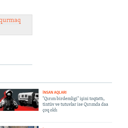
qurmaq
İNSAN AQLARI
"Qırım birdemligi" işini toqtattı,
tintüv ve tutuvlar ise Qırımda daa
çoq oldı