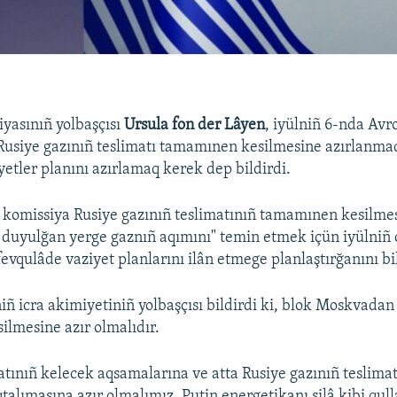
yasınıñ yolbaşçısı
Ursula fon der Lâyen
, iyülniñ 6-nda Avr
usiye gazınıñ teslimatı tamamınen kesilmesine azırlanma
yetler planını azırlamaq kerek dep bildirdi.
 komissiya Rusiye gazınıñ teslimatınıñ tamamınen kesilmes
c duyulğan yerge gaznıñ aqımını" temin etmek içün iyülniñ 
qulâde vaziyet planlarını ilân etmege planlaştırğanını bil
niñ icra akimiyetiniñ yolbaşçısı bildirdi ki, blok Moskvada
ilmesine azır olmalıdır.
matınıñ kelecek aqsamalarına ve atta Rusiye gazınıñ teslima
alımasına azır olmalımız. Putin energetikanı silâ kibi qu