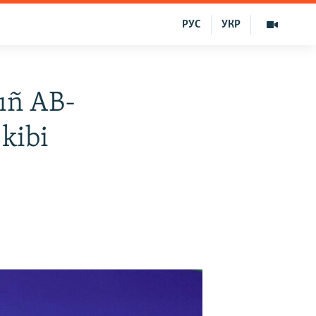
РУС
УКР
ıñ AB-
kibi