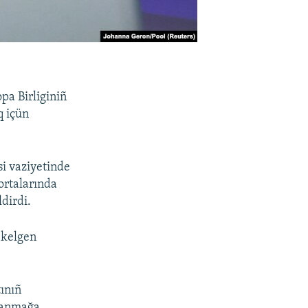
opa Birliginiñ
q içün
i vaziyetinde
ortalarında
dirdi.
n kelgen
tınıñ
llanmağa