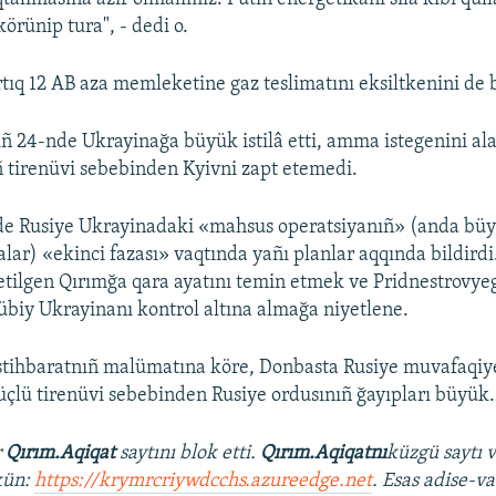
örünip tura", - dedi o.
tıq 12 AB aza memleketine gaz teslimatını eksiltkenini de b
iñ 24-nde Ukrayinağa büyük istilâ etti, amma istegenini a
ñ tirenüvi sebebinden Kyivni zapt etemedi.
e Rusiye Ukrayinadaki «mahsus operatsiyanıñ» (anda büyü
alar) «ekinci fazası» vaqtında yañı planlar aqqında bildirdi
l etilgen Qırımğa qara ayatını temin etmek ve Pridnestrovy
biy Ukrayinanı kontrol altına almağa niyetlene.
istihbaratnıñ malümatına köre, Donbasta Rusiye muvafaqiyetl
çlü tirenüvi sebebinden Rusiye ordusınıñ ğayıpları büyük.
r
Qırım.Aqiqat
saytını blok etti.
Qırım.Aqiqatnı
küzgü saytı 
kün:
https://krymrcriywdcchs.azureedge.net
. Esas adise-va