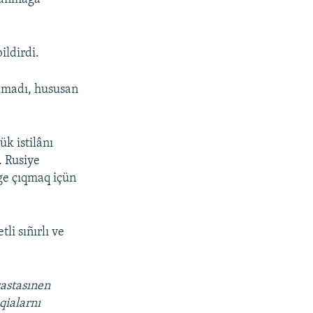
ildirdi.
lamadı, hususan
k istilânı
. Rusiye
ege çıqmaq içün
i sıñırlı ve
vastasınen
qialarnı