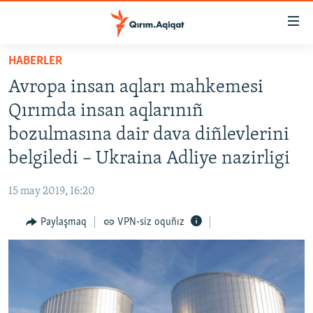
Link
açıqlığı
Esas
HABERLER
mündericege
HABERLER
Avropa insan aqları mahkemesi
qaytmaq
SİYASET
Baş
Qırımda insan aqlarınıñ
İQTİSADİYAT
navigatsiyağa
bozulmasına dair dava diñlevlerini
qaytmaq
CEMİYET
belgiledi – Ukraina Adliye nazirligi
Qıdıruvğa
MEDENİYET
qaytmaq
15 may 2019, 16:20
İNSAN AQLARI
Paylaşmaq
VPN-siz oquñız
VİDEO
SÜRET
BLOGLAR
FİKİR