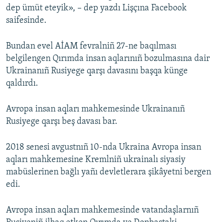
dep ümüt eteyik», – dep yazdı Lişçına Facebook
saifesinde.
Bundan evel AİAM fevralniñ 27-ne baqılması
belgilengen Qırımda insan aqlarınıñ bozulmasına dair
Ukrainanıñ Rusiyege qarşı davasını başqa künge
qaldırdı.
Avropa insan aqları mahkemesinde Ukrainanıñ
Rusiyege qarşı beş davası bar.
2018 senesi avgustnıñ 10-nda Ukraina Avropa insan
aqları mahkemesine Kremlniñ ukrainalı siyasiy
mabüslerinen bağlı yañı devletlerara şikâyetni bergen
edi.
Avropa insan aqları mahkemesinde vatandaşlarnıñ