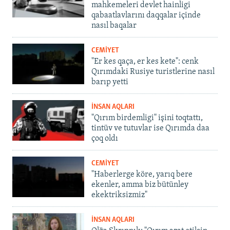
mahkemeleri devlet hainligi
qabaatlavlarını daqqalar içinde
nasıl baqalar
CEMİYET
"Er kes qaça, er kes kete": cenk
Qırımdaki Rusiye turistlerine nasıl
barıp yetti
İNSAN AQLARI
"Qırım birdemligi" işini toqtattı,
tintüv ve tutuvlar ise Qırımda daa
çoq oldı
CEMİYET
"Haberlerge köre, yarıq bere
ekenler, amma biz bütünley
ekektriksizmiz"
İNSAN AQLARI