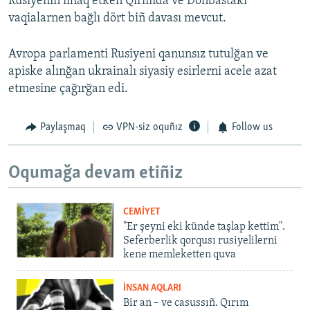
Rusiyeniñ ilhaq etken Qırımda ve Donbastaki
vaqialarnen bağlı dört biñ davası mevcut.
Avropa parlamenti Rusiyeni qanunsız tutulğan ve
apiske alınğan ukrainalı siyasiy esirlerni acele azat
etmesine çağırğan edi.
Paylaşmaq
VPN-siz oquñız
Follow us
Oqumağa devam etiñiz
CEMİYET
"Er şeyni eki künde taşlap kettim".
Seferberlik qorqusı rusiyelilerni
kene memleketten quva
İNSAN AQLARI
Bir an – ve casussıñ. Qırım