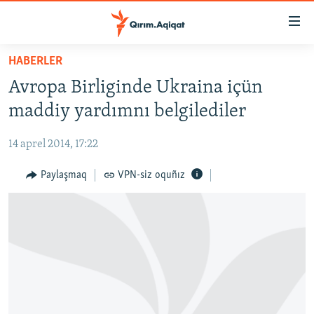
Link
açıqlığı
Esas
HABERLER
mündericege
HABERLER
Avropa Birliginde Ukraina içün
qaytmaq
SİYASET
Baş
maddiy yardımnı belgilediler
İQTİSADİYAT
navigatsiyağa
qaytmaq
14 aprel 2014, 17:22
CEMİYET
Qıdıruvğa
MEDENİYET
Paylaşmaq
VPN-siz oquñız
qaytmaq
İNSAN AQLARI
VİDEO
SÜRET
BLOGLAR
FİKİR