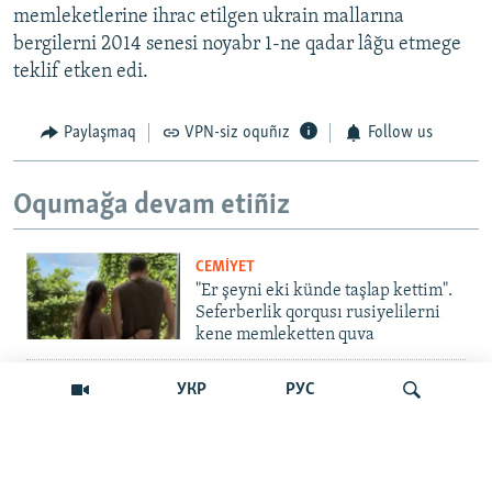
memleketlerine ihrac etilgen ukrain mallarına
bergilerni 2014 senesi noyabr 1-ne qadar lâğu etmege
teklif etken edi.
Paylaşmaq
VPN-siz oquñız
Follow us
Oqumağa devam etiñiz
CEMİYET
"Er şeyni eki künde taşlap kettim".
Seferberlik qorqusı rusiyelilerni
kene memleketten quva
İNSAN AQLARI
УКР
РУС
Bir an – ve casussıñ. Qırım
mahkemeleri devlet hainligi
qabaatlavlarını daqqalar içinde
nasıl baqalar