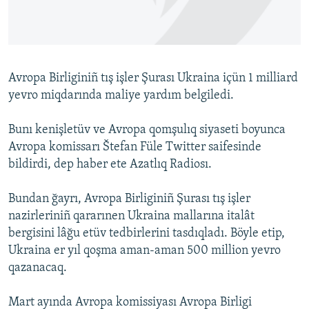
Русский
Українською
Avropa Birliginiñ tış işler Şurası Ukraina içün 1 milliard
QOŞULIÑIZ!
yevro miqdarında maliye yardım belgiledi.
Bunı kenişletüv ve Avropa qomşulıq siyaseti boyunca
Avropa komissarı Štefan Füle Twitter saifesinde
RFE/RS bütün saytları
bildirdi, dep haber ete Azatlıq Radiosı.
Bundan ğayrı, Avropa Birliginiñ Şurası tış işler
nazirleriniñ qararınen Ukraina mallarına italât
bergisini lâğu etüv tedbirlerini tasdıqladı. Böyle etip,
Ukraina er yıl qoşma aman-aman 500 million yevro
qazanacaq.
Mart ayında Avropa komissiyası Avropa Birligi