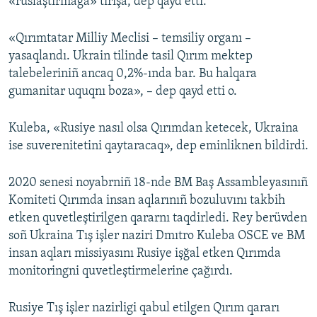
«ruslaştırmağa» tırışa, dep qayd etti.
«Qırımtatar Milliy Meclisi – temsiliy organı –
yasaqlandı. Ukrain tilinde tasil Qırım mektep
talebeleriniñ ancaq 0,2%-ında bar. Bu halqara
gumanitar uquqnı boza», – dep qayd etti o.
Kuleba, «Rusiye nasıl olsa Qırımdan ketecek, Ukraina
ise suverenitetini qaytaracaq», dep eminliknen bildirdi.
2020 senesi noyabrniñ 18-nde BM Baş Assambleyasınıñ
Komiteti Qırımda insan aqlarınıñ bozuluvını takbih
etken quvetleştirilgen qararnı taqdirledi. Rey berüvden
soñ Ukraina Tış işler naziri Dmıtro Kuleba OSCE ve BM
insan aqları missiyasını Rusiye işğal etken Qırımda
monitoringni quvetleştirmelerine çağırdı.
Rusiye Tış işler nazirligi qabul etilgen Qırım qararı