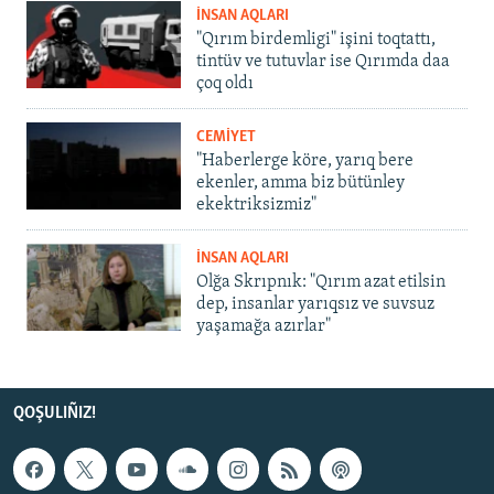
İNSAN AQLARI
"Qırım birdemligi" işini toqtattı,
tintüv ve tutuvlar ise Qırımda daa
çoq oldı
CEMİYET
"Haberlerge köre, yarıq bere
ekenler, amma biz bütünley
ekektriksizmiz"
İNSAN AQLARI
Olğa Skrıpnık: "Qırım azat etilsin
dep, insanlar yarıqsız ve suvsuz
yaşamağa azırlar"
QOŞULIÑIZ!