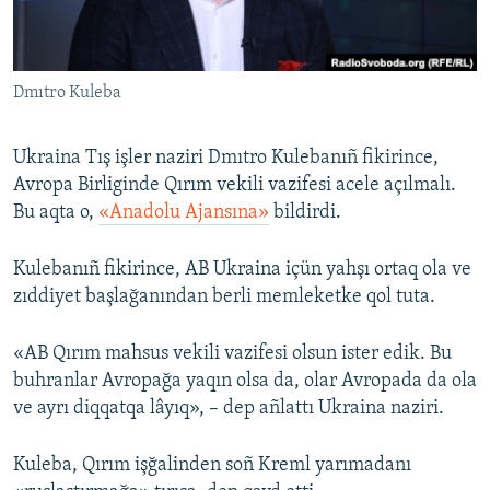
Русский
Українською
Dmıtro Kuleba
QOŞULIÑIZ!
Ukraina Tış işler naziri Dmıtro Kulebanıñ fikirince,
Avropa Birliginde Qırım vekili vazifesi acele açılmalı.
Bu aqta o,
«Anadolu Ajansına»
bildirdi.
RFE/RS bütün saytları
Kulebanıñ fikirince, AB Ukraina içün yahşı ortaq ola ve
zıddiyet başlağanından berli memleketke qol tuta.
«AB Qırım mahsus vekili vazifesi olsun ister edik. Bu
buhranlar Avropağa yaqın olsa da, olar Avropada da ola
ve ayrı diqqatqa lâyıq», – dep añlattı Ukraina naziri.
Kuleba, Qırım işğalinden soñ Kreml yarımadanı