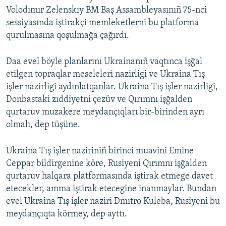
Volodımır Zelenskıy BM Baş Assambleyasınıñ 75-nci
sessiyasında iştirakçi memleketlerni bu platforma
qurulmasına qoşulmağa çağırdı.
Daa evel böyle planlarını Ukrainanıñ vaqtınca işğal
etilgen topraqlar meseleleri nazirligi ve Ukraina Tış
işler nazirligi aydınlatqanlar. Ukraina Tış işler nazirligi,
Donbastaki zıddiyetni çezüv ve Qırımnı işğalden
qurtaruv muzakere meydançıqları bir-birinden ayrı
olmalı, dep tüşüne.
Ukraina Tış işler naziriniñ birinci muavini Emine
Ceppar bildirgenine köre, Rusiyeni Qırımnı işğalden
qurtaruv halqara platformasında iştirak etmege davet
etecekler, amma iştirak etecegine inanmaylar. Bundan
evel Ukraina Tış işler naziri Dmıtro Kuleba, Rusiyeni bu
meydançıqta körmey, dep ayttı.