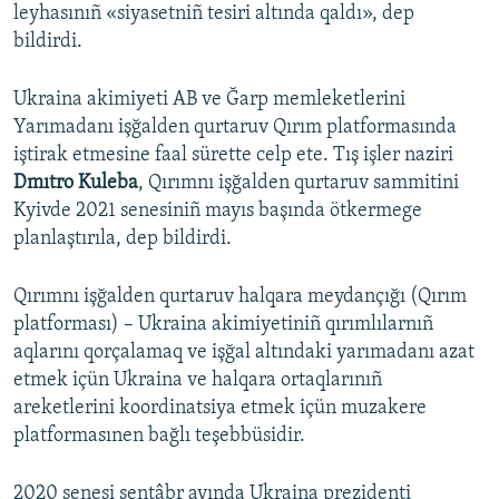
leyhasınıñ «siyasetniñ tesiri altında qaldı», dep
bildirdi.
Ukraina akimiyeti AB ve Ğarp memleketlerini
Yarımadanı işğalden qurtaruv Qırım platformasında
iştirak etmesine faal sürette celp ete. Tış işler naziri
Dmıtro Kuleba
, Qırımnı işğalden qurtaruv sammitini
Kyivde 2021 senesiniñ mayıs başında ötkermege
planlaştırıla, dep bildirdi.
Qırımnı işğalden qurtaruv halqara meydançığı (Qırım
platforması) – Ukraina akimiyetiniñ qırımlılarnıñ
aqlarını qorçalamaq ve işğal altındaki yarımadanı azat
etmek içün Ukraina ve halqara ortaqlarınıñ
areketlerini koordinatsiya etmek içün muzakere
platformasınen bağlı teşebbüsidir.
2020 senesi sentâbr ayında Ukraina prezidenti