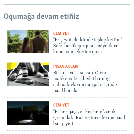
Oqumağa devam etiñiz
CEMİYET
"Er şeyni eki künde taşlap kettim".
Seferberlik qorqusı rusiyelilerni
kene memleketten quva
İNSAN AQLARI
Bir an – ve casussıñ. Qırım
mahkemeleri devlet hainligi
qabaatlavlarını daqqalar içinde
nasıl baqalar
CEMİYET
"Er kes qaça, er kes kete": cenk
Qırımdaki Rusiye turistlerine nasıl
barıp yetti