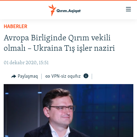
Link
açıqlığı
Esas
HABERLER
mündericege
HABERLER
Avropa Birliginde Qırım vekili
qaytmaq
SİYASET
Baş
olmalı – Ukraina Tış işler naziri
İQTİSADİYAT
navigatsiyağa
qaytmaq
01 dekabr 2020, 15:51
CEMİYET
Qıdıruvğa
MEDENİYET
Paylaşmaq
VPN-siz oquñız
qaytmaq
İNSAN AQLARI
VİDEO
SÜRET
BLOGLAR
FİKİR