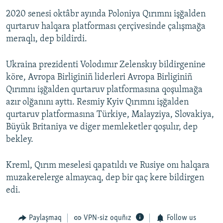
2020 senesi oktâbr ayında Poloniya Qırımnı işğalden
qurtaruv halqara platforması çerçivesinde çalışmağa
meraqlı, dep bildirdi.
Ukraina prezidenti Volodımır Zelenskıy bildirgenine
köre, Avropa Birliginiñ liderleri Avropa Birliginiñ
Qırımnı işğalden qurtaruv platformasına qoşulmağa
azır olğanını ayttı. Resmiy Kyiv Qırımnı işğalden
qurtaruv platformasına Türkiye, Malayziya, Slovakiya,
Büyük Britaniya ve diger memleketler qoşulır, dep
bekley.
Kreml, Qırım meselesi qapatıldı ve Rusiye onı halqara
muzakerelerge almaycaq, dep bir qaç kere bildirgen
edi.
Paylaşmaq
VPN-siz oquñız
Follow us