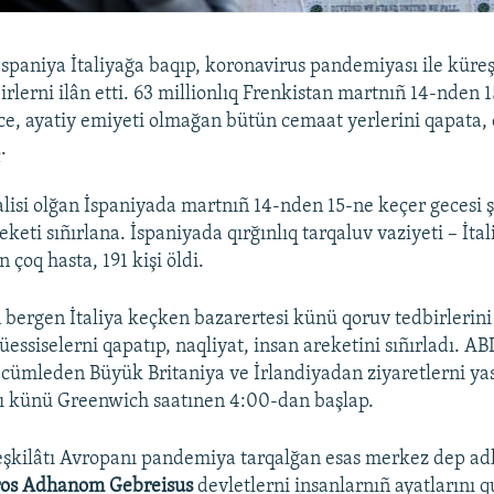
İspaniya İtaliyağa baqıp, koronavirus pandemiyası ile küreş
irlerni ilân etti. 63 millionlıq Frenkistan martnıñ 14-nden 
ece, ayatiy emiyeti olmağan bütün cemaat yerlerini qapata, 
ı
.
ealisi olğan İspaniyada martnıñ 14-nden 15-ne keçer gecesi 
eketi sıñırlana. İspaniyada qırğınlıq tarqaluv vaziyeti – İta
n çoq hasta, 191 kişi öldi.
 bergen İtaliya keçken bazarertesi künü qoruv tedbirlerini
ssiselerni qapatıp, naqliyat, insan areketini sıñırladı. A
 cümleden Büyük Britaniya ve İrlandiyadan ziyaretlerni y
alı künü Greenwich saatınen 4:00-dan başlap.
eşkilâtı Avropanı pandemiya tarqalğan esas merkez dep ad
os Adhanom Gebreisus
devletlerni insanlarnıñ ayatlarını 