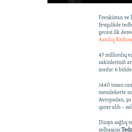
Frenkistan ve 
fevqulâde tedb
gecesi ilk der
Azatlıq Radios
47 millionlıq 
sakinleriniñ ar
zordır: 6 biñde
1440 insan can
memlekette müe
Avropadan, şu
qarar aldı – s
Dünya sağlıq t
yolbaşçısı
Tedr