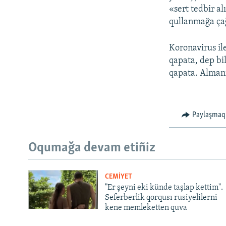
«sert tedbir a
qullanmağa çağ
Koronavirus il
qapata, dep bi
qapata. Almani
Paylaşmaq
Oqumağa devam etiñiz
CEMİYET
"Er şeyni eki künde taşlap kettim".
Seferberlik qorqusı rusiyelilerni
kene memleketten quva