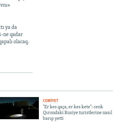
uvnı»
tı ya da
4-ne qadar
apalı olacaq.
CEMİYET
"Er kes qaça, er kes kete": cenk
Qırımdaki Rusiye turistlerine nasıl
barıp yetti