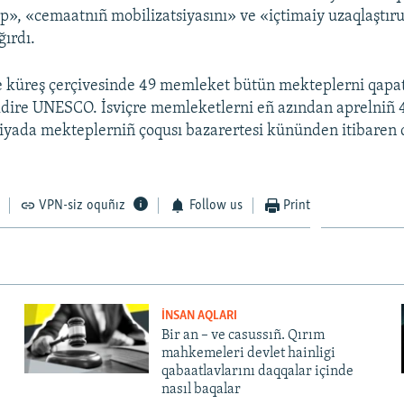
lıp», «cemaatnıñ mobilizatsiyasını» ve «içtimaiy uzaqlaştır
ırdı.
e küreş çerçivesinde 49 memleket bütün mekteplerni qapat
ldire UNESCO. İsviçre memleketlerni eñ azından aprelniñ 
yada mekteplerniñ çoqusı bazarertesi kününden itibaren q
VPN-siz oquñız
Follow us
Print
İNSAN AQLARI
Bir an – ve casussıñ. Qırım
mahkemeleri devlet hainligi
qabaatlavlarını daqqalar içinde
nasıl baqalar