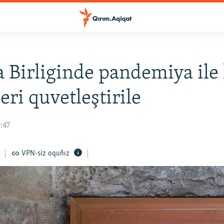
 Birliginde pandemiya ile
eri quvetleştirile
:47
VPN-siz oquñız