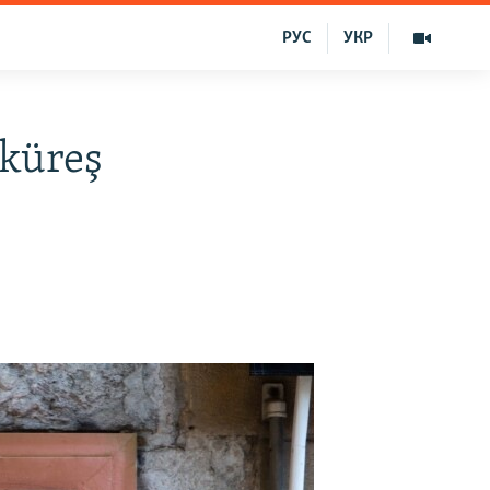
РУС
УКР
 küreş