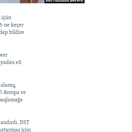
 içün
15-ne keçer
dep bildire
şeer
liyadan eñ
 alaraq,
BD Avropa ve
asaqlamağa
landırdı. DST
qurtarmaq içün