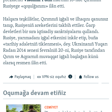
prezidenti
Vladimir Putin
martnıñ 18-nde Qırımnıñ
Rusiyege «qoşulğanını» ilân etti.
Halqara teşkilâtlar, Qırımnıñ işğali ve ilhaqını qanunsız
tanıp, Rusiyeniñ areketlerini takbih ettiler. Ğarp
devletleri bir sıra iqtisadiy sanktsiyalarnı qullandı.
Rusiye, yarımadanı işğal etkenini inkâr etip, buña
«tarihiy adaletniñ tiklenmesi», dey. Ukrainanıñ Yuqarı
Radası 2014 senesi fevralniñ 20-ni, Rusiye tarafından
Qırım ve Aqyarnıñ muvaqqat işğali başlağan künü
olaraq resmen ilân etti.
Paylaşmaq
VPN-siz oquñız
Follow us
Oqumağa devam etiñiz
CEMİYET