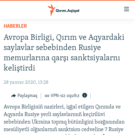
Link
açıqlığı
Esas
HABERLER
mündericege
HABERLER
Avropa Birligi, Qırım ve Aqyardaki
qaytmaq
SİYASET
Baş
saylavlar sebebinden Rusiye
İQTİSADİYAT
navigatsiyağa
memurlarına qarşı sanktsiyalarnı
qaytmaq
CEMİYET
keliştirdi
Qıdıruvğa
MEDENİYET
qaytmaq
28 yanvar 2020, 13:28
İNSAN AQLARI
Paylaşmaq
VPN-siz oquñız
VİDEO
Avropa Birliginiñ nazirleri, işğal etilgen Qırımda ve
SÜRET
Aqyarda Rusiye yerli saylavlarınıñ keçirilüvi
BLOGLAR
sebebinden Ukraina topraq bütünligini bozğanından
mesüliyetli olğanlarnıñ sanktsion cedveline 7 Rusiye
FİKİR