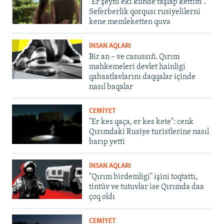
"Er şeyni eki künde taşlap kettim".
Seferberlik qorqusı rusiyelilerni
kene memleketten quva
İNSAN AQLARI
Bir an – ve casussıñ. Qırım
mahkemeleri devlet hainligi
qabaatlavlarını daqqalar içinde
nasıl baqalar
CEMİYET
"Er kes qaça, er kes kete": cenk
Qırımdaki Rusiye turistlerine nasıl
barıp yetti
İNSAN AQLARI
"Qırım birdemligi" işini toqtattı,
tintüv ve tutuvlar ise Qırımda daa
çoq oldı
CEMİYET