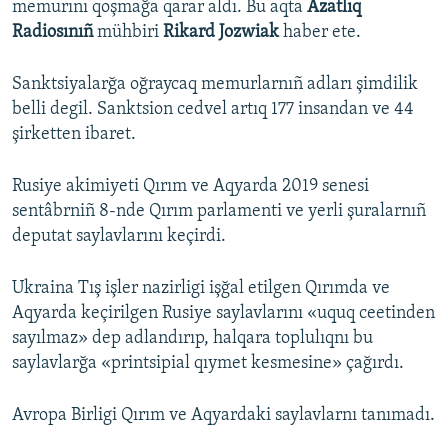
memurını qoşmağa qarar aldı. Bu aqta
Azatlıq
Radiosınıñ
mühbiri
Rikard Jozwiak
haber ete.
Русский
Українською
Sanktsiyalarğa oğraycaq memurlarnıñ adları şimdilik
belli degil. Sanktsion cedvel artıq 177 insandan ve 44
QOŞULIÑIZ!
şirketten ibaret.
Rusiye akimiyeti Qırım ve Aqyarda 2019 senesi
sentâbrniñ 8-nde Qırım parlamenti ve yerli şuralarnıñ
RFE/RS bütün saytları
deputat saylavlarını keçirdi.
Ukraina Tış işler nazirligi işğal etilgen Qırımda ve
Aqyarda keçirilgen Rusiye saylavlarını «uquq ceetinden
sayılmaz» dep adlandırıp, halqara toplulıqnı bu
saylavlarğa «printsipial qıymet kesmesine» çağırdı.
Avropa Birligi Qırım ve Aqyardaki saylavlarnı tanımadı.