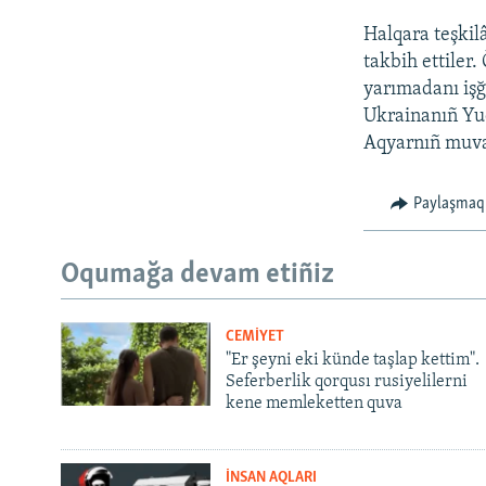
Halqara teşkilâ
takbih ettiler.
yarımadanı işğ
Ukrainanıñ Yuq
Aqyarnıñ muvaq
Paylaşmaq
Oqumağa devam etiñiz
CEMİYET
"Er şeyni eki künde taşlap kettim".
Seferberlik qorqusı rusiyelilerni
kene memleketten quva
İNSAN AQLARI