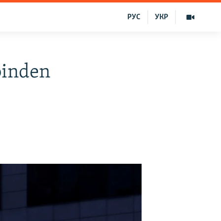
РУС
УКР
ebinden