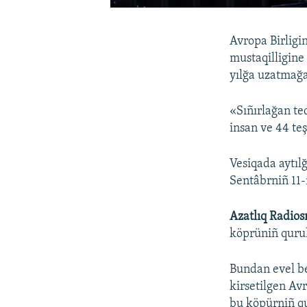
Avropa Birligi
mustaqilligine 
yılğa uzatmağa
«Sıñırlağan ted
insan ve 44 teş
Vesiqada aytıl
Sentâbrniñ 11
Azatlıq Radios
köprüniñ qurulm
Bundan evel be
kirsetilgen Avr
bu köpürniñ qur