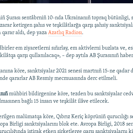
niñ Şurası sentâbrniñ 10-nda Ukrainanıñ topraq bütünligi, 
zarar ketirgen şahıs ve teşkilâtlarğa qarşı şahsiy sanktsiya
 qarar aldı, dep yaza
Azatlıq Radiosı
.
birler em ziyaretlerni sıñırlay, em aktivlerni buzlata ve, esk
kilâtqa qarşı qullanılacaq», – dep aytıla AB Şurasınıñ habe
ğanına köre, sanktsiyalar 2021 senesi martnıñ 15-ne qadar
-nde qararlar AB Resmiy mecmuasında derc etilmeli.
ınıñ
mühbiri bildirgenine köre, tezden bu sanktsiyalar ced
asınen bağlı 15 insan ve teşkilât ilâve etilecek.
rilgen malümatqa köre, Qıbrız Keriç köprüniñ qurucılığı 
opa Birligi sanktsiyalarını blok ete. Avropa Birligi, 2018 se
ucılığında iştirak etken şirketlerge qarşı sanktsiyalarnı ki