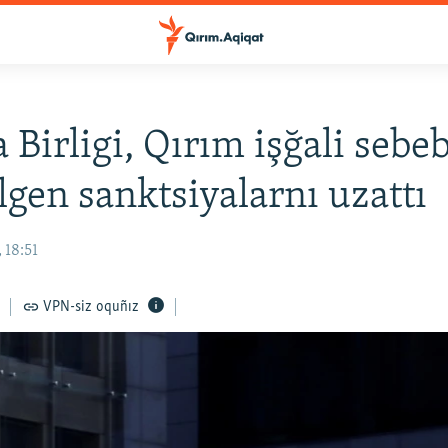
 Birligi, Qırım işğali seb
ilgen sanktsiyalarnı uzattı
 18:51
VPN-siz oquñız