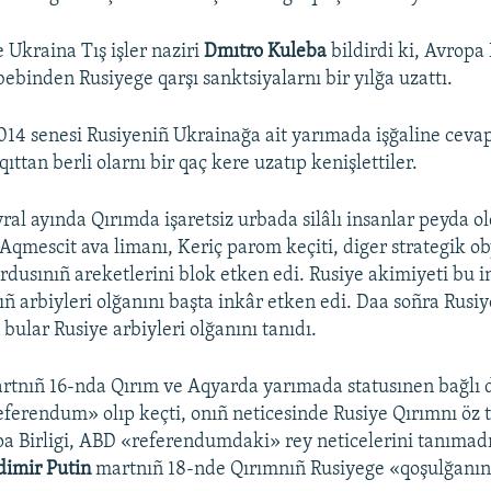
 Ukraina Tış işler naziri
Dmıtro Kuleba
bildirdi ki, Avropa 
bebinden Rusiyege qarşı sanktsiyalarnı bir yılğa uzattı.
014 senesi Rusiyeniñ Ukrainağa ait yarımada işğaline ceva
aqıttan berli olarnı bir qaç kere uzatıp kenişlettiler.
ral ayında Qırımda işaretsiz urbada silâlı insanlar peyda ol
 Aqmescit ava limanı, Keriç parom keçiti, diger strategik ob
ordusınıñ areketlerini blok etken edi. Rusiye akimiyeti bu 
ıñ arbiyleri olğanını başta inkâr etken edi. Daa soñra Rusiy
bular Rusiye arbiyleri olğanını tanıdı.
artnıñ 16-nda Qırım ve Aqyarda yarımada statusınen bağlı
ferendum» olıp keçti, onıñ neticesinde Rusiye Qırımnı öz t
a Birligi, ABD «referendumdaki» rey neticelerini tanımadı
dimir Putin
martnıñ 18-nde Qırımnıñ Rusiyege «qoşulğanını»