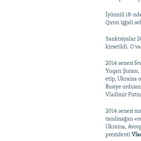
İyünniñ 18-nde
Qırım işğali se
Sanktsiyalar 2
kirsetildi. O v
2014 senesi fev
Yuqarı Şurası,
etip, Ukraina 
Rusiye ordusın
Vladimir Putin 
2014 senesi m
tanılmağan «re
Ukraina, Avrop
prezidenti
Vla