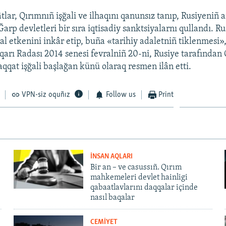
tlar, Qırımnıñ işğali ve ilhaqını qanunsız tanıp, Rusiyeniñ a
 Ğarp devletleri bir sıra iqtisadiy sanktsiyalarnı qullandı. Ru
al etkenini inkâr etip, buña «tarihiy adaletniñ tiklenmesi»,
arı Radası 2014 senesi fevralniñ 20-ni, Rusiye tarafından 
qat işğali başlağan künü olaraq resmen ilân etti.
VPN-siz oquñız
Follow us
Print
İNSAN AQLARI
Bir an – ve casussıñ. Qırım
mahkemeleri devlet hainligi
qabaatlavlarını daqqalar içinde
nasıl baqalar
CEMİYET