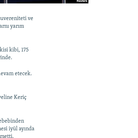
suvereniteti ve
larnı yarım
isi kibi, 175
rinde.
 devam etecek.
veline Keriç
sebebinden
nesi iyül ayında
rsetti.