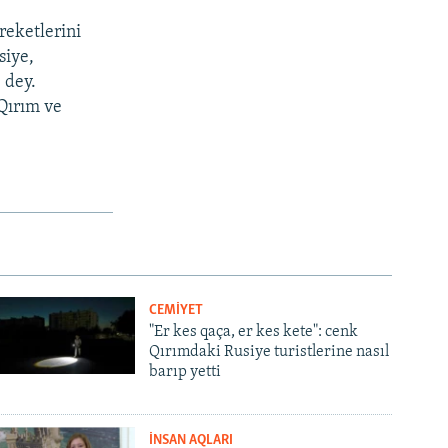
reketlerini
siye,
 dey.
Qırım ve
CEMİYET
"Er kes qaça, er kes kete": cenk
Qırımdaki Rusiye turistlerine nasıl
barıp yetti
İNSAN AQLARI