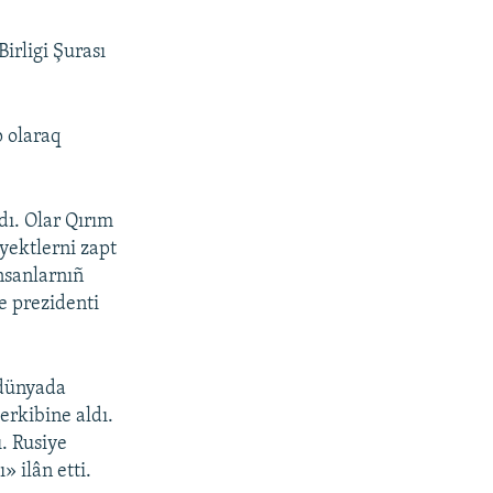
Birligi Şurası
p olaraq
dı. Olar Qırım
yektlerni zapt
insanlarnıñ
e prezidenti
 dünyada
erkibine aldı.
. Rusiye
 ilân etti.