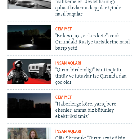
mahkemeleri devlet hainligi
qabaatlavlarını daqqalar içinde
nasıl baqalar
CEMİYET
"Er kes qaça, er kes kete": cenk
Qırımdaki Rusiye turistlerine nasıl
barıp yetti
İNSAN AQLARI
"Qırım birdemligi" işini toqtattı,
tintüv ve tutuvlar ise Qırımda daa
çoq oldı
CEMİYET
"Haberlerge köre, yarıq bere
ekenler, amma biz bütünley
ekektriksizmiz"
İNSAN AQLARI
Olğa Skrıpnık: "Qırım azat etilsin