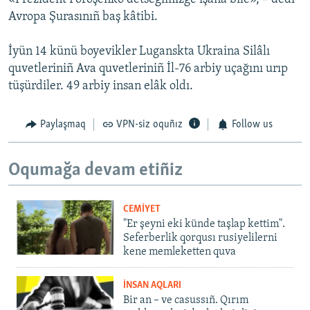
Avropa Şurasınıñ baş kâtibi.
İyün 14 künü boyevikler Luganskta Ukraina Silâlı
quvetleriniñ Ava quvetleriniñ İl-76 arbiy uçağını urıp
tüşürdiler. 49 arbiy insan elâk oldı.
Paylaşmaq
VPN-siz oquñız
Follow us
Oqumağa devam etiñiz
CEMİYET
"Er şeyni eki künde taşlap kettim".
Seferberlik qorqusı rusiyelilerni
kene memleketten quva
İNSAN AQLARI
Bir an – ve casussıñ. Qırım