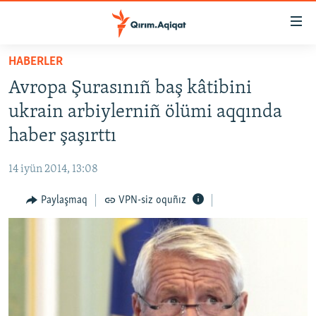
Link
açıqlığı
Esas
HABERLER
mündericege
HABERLER
Avropa Şurasınıñ baş kâtibini
qaytmaq
SİYASET
Baş
ukrain arbiylerniñ ölümi aqqında
İQTİSADİYAT
navigatsiyağa
haber şaşırttı
qaytmaq
CEMİYET
Qıdıruvğa
14 iyün 2014, 13:08
MEDENİYET
qaytmaq
Paylaşmaq
VPN-siz oquñız
İNSAN AQLARI
VİDEO
SÜRET
BLOGLAR
FİKİR