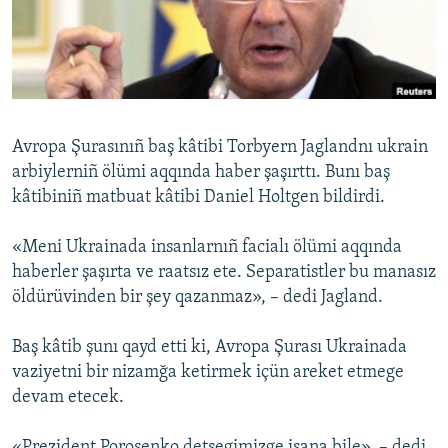
Русский
Українською
QOŞULIÑIZ!
Avropa Şurasınıñ baş kâtibi Torbyern Jaglandnı ukrain
arbiylerniñ ölümi aqqında haber şaşırttı. Bunı baş
kâtibiniñ matbuat kâtibi Daniel Holtgen bildirdi.
RFE/RS bütün saytları
«Meni Ukrainada insanlarnıñ facialı ölümi aqqında
haberler şaşırta ve raatsız ete. Separatistler bu manasız
öldürüvinden bir şey qazanmaz», – dedi Jagland.
Baş kâtib şunı qayd etti ki, Avropa Şurası Ukrainada
vaziyetni bir nizamğa ketirmek içün areket etmege
devam etecek.
«Prezident Poroşenko detsegimizge işana bile», – dedi