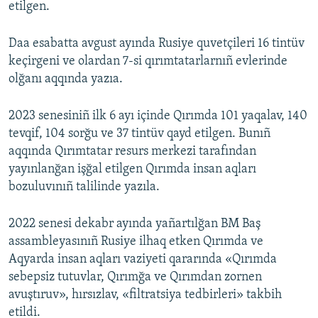
etilgen.
Daa esabatta avgust ayında Rusiye quvetçileri 16 tintüv
keçirgeni ve olardan 7-si qırımtatarlarnıñ evlerinde
olğanı aqqında yazıa.
2023 senesiniñ ilk 6 ayı içinde Qırımda 101 yaqalav, 140
tevqif, 104 sorğu ve 37 tintüv qayd etilgen. Bunıñ
aqqında Qırımtatar resurs merkezi tarafından
yayınlanğan işğal etilgen Qırımda insan aqları
bozuluvınıñ talilinde yazıla.
2022 senesi dekabr ayında yañartılğan BM Baş
assambleyasınıñ Rusiye ilhaq etken Qırımda ve
Aqyarda insan aqları vaziyeti qararında «Qırımda
sebepsiz tutuvlar, Qırımğa ve Qırımdan zornen
avuştıruv», hırsızlav, «filtratsiya tedbirleri» takbih
etildi.