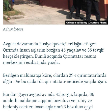
Русский
Українською
Arhiv fotosı
QOŞULIÑIZ!
Avgust devamında Rusiye quvetçileri işğal etilgen
Qırımda insan aqlarını bozğan 45 yaqalav ve 35 tevqif
RFE/RS bütün saytları
kerçekleştirgen. Bunıñ aqqında Qırımtatar resurs
merkeziniñ esabatında yazıla.
Berilgen malümatqa köre, olardan 29-ı qırımtatarlarda
olğan. Ve bu qadar da qırımtatatr neticede yaqalanğan.
Bundan ğayrı avgust ayında 45 sorğu, laqırda, 36
adaletli mahkeme aqqınıñ bozuluvı ve ruhiy ve
bedeniy ceetten insan aqlarınıñ 3 bozuluvı qayd