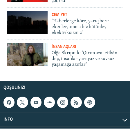
çoq oldı
CEMİYET
"Haberlerge köre, yarıq bere
ekenler, amma biz bütünley
ekektriksizmiz"
İNSAN AQLARI
Olğa Skrıpnık: "Qırım azat etilsin
dep, insanlar yarıqsız ve suvsuz
yaşamağa azırlar"
QOŞULIÑIZ!
INFO