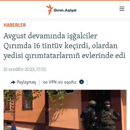
Link
açıqlığı
Esas
HABERLER
mündericege
HABERLER
Avgust devamında işğalciler
qaytmaq
SİYASET
Baş
Qırımda 16 tintüv keçirdi, olardan
İQTİSADİYAT
navigatsiyağa
yedisi qırımtatarlarnıñ evlerinde edi
qaytmaq
CEMİYET
Qıdıruvğa
21 sentâbr 2023, 17:35
MEDENİYET
qaytmaq
Paylaşmaq
VPN-siz oquñız
İNSAN AQLARI
VİDEO
SÜRET
BLOGLAR
FİKİR