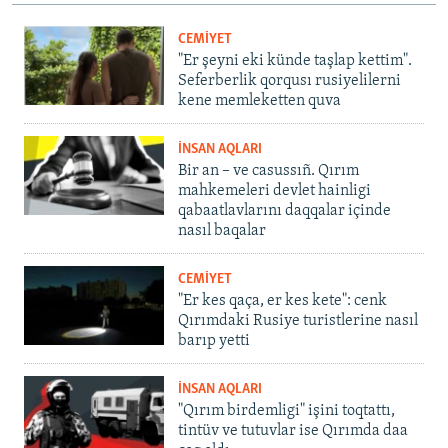
CEMİYET
"Er şeyni eki künde taşlap kettim".
Seferberlik qorqusı rusiyelilerni
kene memleketten quva
İNSAN AQLARI
Bir an – ve casussıñ. Qırım
mahkemeleri devlet hainligi
qabaatlavlarını daqqalar içinde
nasıl baqalar
CEMİYET
"Er kes qaça, er kes kete": cenk
Qırımdaki Rusiye turistlerine nasıl
barıp yetti
İNSAN AQLARI
"Qırım birdemligi" işini toqtattı,
tintüv ve tutuvlar ise Qırımda daa