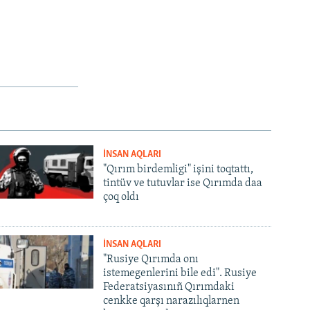
İNSAN AQLARI
"Qırım birdemligi" işini toqtattı,
tintüv ve tutuvlar ise Qırımda daa
çoq oldı
İNSAN AQLARI
"Rusiye Qırımda onı
istemegenlerini bile edi". Rusiye
Federatsiyasınıñ Qırımdaki
cenkke qarşı narazılıqlarnen