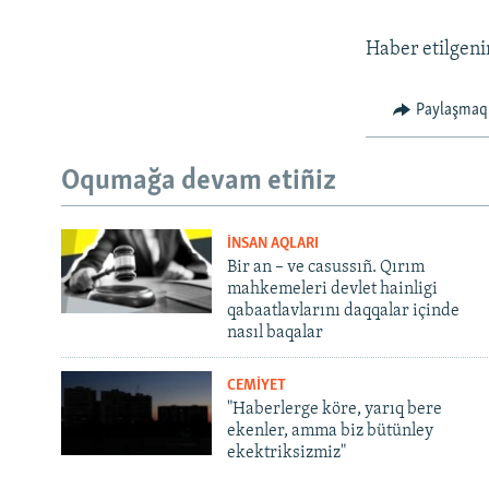
Haber etilgeni
Paylaşmaq
Oqumağa devam etiñiz
İNSAN AQLARI
Bir an – ve casussıñ. Qırım
mahkemeleri devlet hainligi
qabaatlavlarını daqqalar içinde
nasıl baqalar
CEMİYET
"Haberlerge köre, yarıq bere
ekenler, amma biz bütünley
ekektriksizmiz"