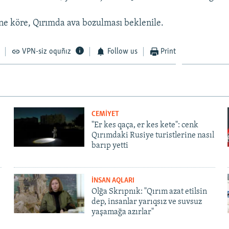
ne köre, Qırımda ava bozulması beklenile.
VPN-siz oquñız
Follow us
Print
CEMİYET
"Er kes qaça, er kes kete": cenk
Qırımdaki Rusiye turistlerine nasıl
barıp yetti
İNSAN AQLARI
Olğa Skrıpnık: "Qırım azat etilsin
dep, insanlar yarıqsız ve suvsuz
yaşamağa azırlar"