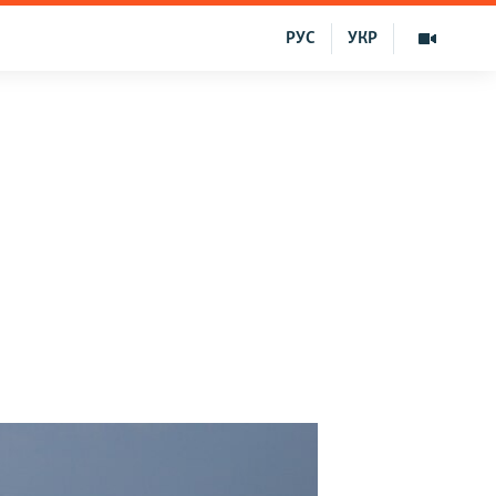
РУС
УКР