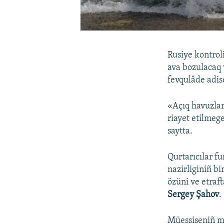
Rusiye kontrol
ava bozulacaq 
fevqulâde adise
«Açıq havuzlar
riayet etilmege
saytta.
Qurtarıcılar f
nazirliginiñ bi
özüni ve etraft
Sergey Şahov
.
Müessiseniñ ma