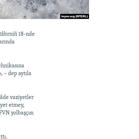
ntâbrniñ 18-nde
arında
tehnikasına
, – dep aytıla
âde vaziyetler
ayet etmey,
 FVN yolbaşçısı
ttı.