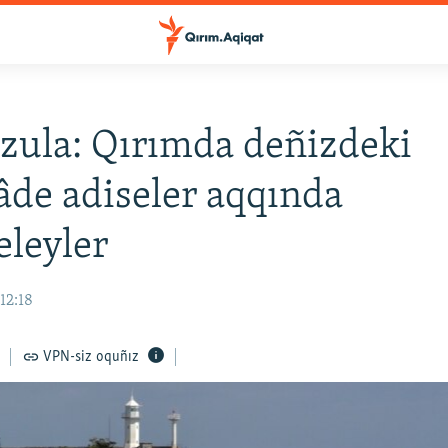
zula: Qırımda deñizdeki
âde adiseler aqqında
eleyler
12:18
VPN-siz oquñız