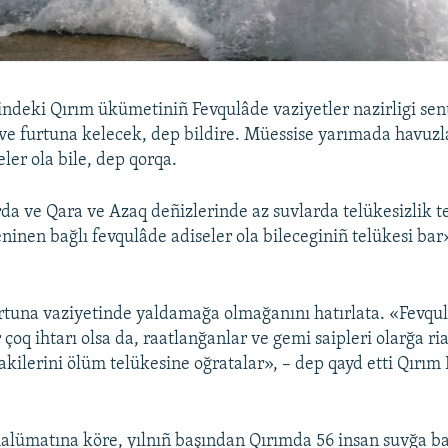
indeki Qırım ükümetiniñ Fevqulâde vaziyetler nazirligi se
ve furtuna kelecek, dep bildire. Müessise yarımada havuzl
ler ola bile, dep qorqa.
da ve Qara ve Azaq deñizlerinde az suvlarda telükesizlik 
ninen bağlı fevqulâde adiseler ola bileceginiñ telükesi bar»
urtuna vaziyetinde yaldamağa olmağanını hatırlata. «Fevqul
r çoq ihtarı olsa da, raatlanğanlar ve gemi saipleri olarğa ri
akilerini ölüm telükesine oğratalar», – dep qayd etti Qırım
lümatına köre, yılnıñ başından Qırımda 56 insan suvğa ba