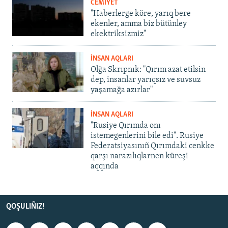
CEMİYET
"Haberlerge köre, yarıq bere
ekenler, amma biz bütünley
ekektriksizmiz"
İNSAN AQLARI
Olğa Skrıpnık: "Qırım azat etilsin
dep, insanlar yarıqsız ve suvsuz
yaşamağa azırlar"
İNSAN AQLARI
"Rusiye Qırımda onı
istemegenlerini bile edi". Rusiye
Federatsiyasınıñ Qırımdaki cenkke
qarşı narazılıqlarnen küreşi
aqqında
QOŞULIÑIZ!