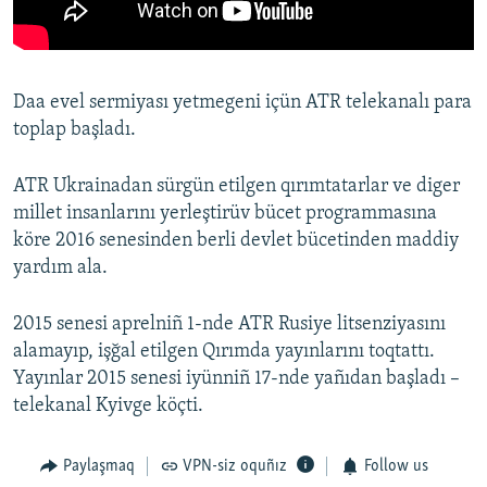
Daa evel sermiyası yetmegeni içün ATR telekanalı para
toplap başladı.
ATR Ukrainadan sürgün etilgen qırımtatarlar ve diger
millet insanlarını yerleştirüv bücet programmasına
köre 2016 senesinden berli devlet bücetinden maddiy
yardım ala.
2015 senesi aprelniñ 1-nde ATR Rusiye litsenziyasını
alamayıp, işğal etilgen Qırımda yayınlarını toqtattı.
Yayınlar 2015 senesi iyünniñ 17-nde yañıdan başladı –
telekanal Kyivge köçti.
Paylaşmaq
VPN-siz oquñız
Follow us