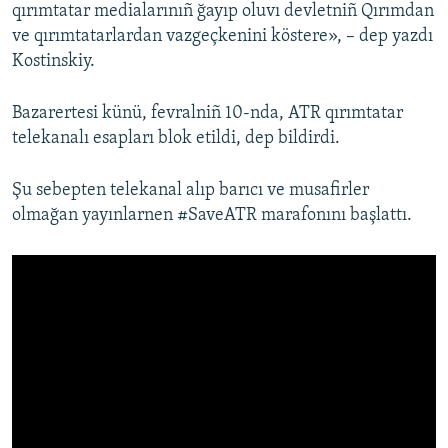
qırımtatar medialarınıñ ğayıp oluvı devletniñ Qırımdan
ve qırımtatarlardan vazgeçkenini köstere», – dep yazdı
Kostinskiy.
Bazarertesi künü, fevralniñ 10-nda, ATR qırımtatar
telekanalı esapları blok etildi, dep bildirdi.
Şu sebepten telekanal alıp barıcı ve musafirler
olmağan yayınlarnen #SaveATR marafonını başlattı.