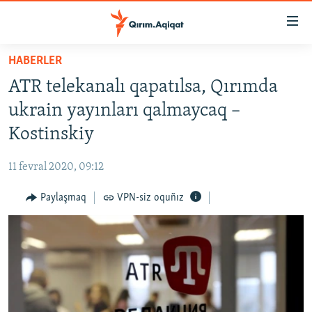
Link
açıqlığı
Esas
HABERLER
mündericege
HABERLER
ATR telekanalı qapatılsa, Qırımda
qaytmaq
SİYASET
Baş
ukrain yayınları qalmaycaq –
İQTİSADİYAT
navigatsiyağa
Kostinskiy
qaytmaq
CEMİYET
Qıdıruvğa
11 fevral 2020, 09:12
MEDENİYET
qaytmaq
Paylaşmaq
VPN-siz oquñız
İNSAN AQLARI
VİDEO
SÜRET
BLOGLAR
FİKİR