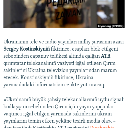
Русский
Українською
QOŞULIÑIZ!
Ukrainanıñ tele ve radio yayınları milliy şurasınıñ azası
Sergey Kostinskiyniñ
fikirince, esapları blok etilgeni
sebebinden qapanuv telükesi altında qalğan
ATR
RFE/RS bütün saytları
qırımtatar telekanalınıñ vaziyeti işğal etilgen Qırım
sakinlerini Ukraina televizion yayınlarından marum
etecek. Konstinskiyniñ fikirince, Ukraina
yarımadadaki informatsion cenkte yutturacaq.
«Ukrainanıñ büyük şahsiy telekanallarınıñ uydu signalı
kodlaşqanı sebebinden Qırım içün yayın yapqanlar
vaqtınca işğal etilgen yarımada sakinlerini ukrain
yayınlarını temin etken yekâne tesirli media ola», –