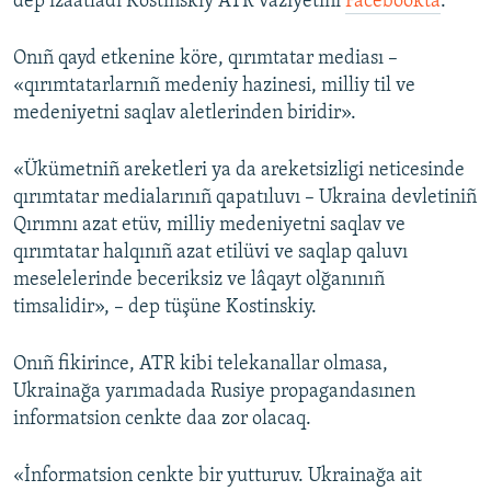
dep izaatladı Köstinskiy ATR vaziyetini
Facebookta
.
Onıñ qayd etkenine köre, qırımtatar mediası –
«qırımtatarlarnıñ medeniy hazinesi, milliy til ve
medeniyetni saqlav aletlerinden biridir».
«Ükümetniñ areketleri ya da areketsizligi neticesinde
qırımtatar medialarınıñ qapatıluvı – Ukraina devletiniñ
Qırımnı azat etüv, milliy medeniyetni saqlav ve
qırımtatar halqınıñ azat etilüvi ve saqlap qaluvı
meselelerinde beceriksiz ve lâqayt olğanınıñ
timsalidir», – dep tüşüne Kostinskiy.
Onıñ fikirince, ATR kibi telekanallar olmasa,
Ukrainağa yarımadada Rusiye propagandasınen
informatsion cenkte daa zor olacaq.
«İnformatsion cenkte bir yutturuv. Ukrainağa ait