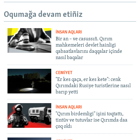
Oqumağa devam etiñiz
İNSAN AQLARI
Bir an – ve casussıñ. Qırım
mahkemeleri devlet hainligi
qabaatlavlarını daqqalar içinde
nasıl baqalar
CEMİYET
"Er kes qaça, er kes kete": cenk
Qırımdaki Rusiye turistlerine nasıl
barıp yetti
İNSAN AQLARI
"Qırım birdemligi" işini toqtattı,
tintüv ve tutuvlar ise Qırımda daa
çoq oldı