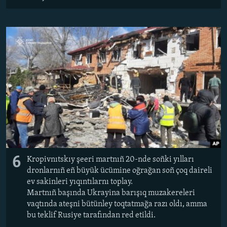
6
Kropivnıtskıy şeeri martnıñ 20-nde soñki yılları
dronlarnıñ eñ büyük ücümine oğrağan soñ çoq daireli
ev sakinleri yıqıntılarnı toplay.
Martnıñ başında Ukrayina barışıq muzakereleri
vaqtında ateşni bütünley toqtatmağa razı oldı, amma
bu teklif Rusiye tarafından red etildi.