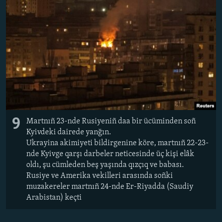
9
Martnıñ 23-nde Rusiyeniñ daa bir ücüminden soñ
Kyivdeki dairede yanğın.
Ukrayina akimiyeti bildirgenine köre, martnıñ 22-23-
nde Kyivge qarşı darbeler neticesinde üç kişi elâk
oldı, şu cümleden beş yaşında qızçıq ve babası.
Rusiye ve Amerika vekilleri arasında soñki
muzakereler martnıñ 24-nde Er-Riyadda (Saudiy
Arabistan) keçti