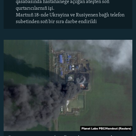
qasabasında hastahanege açılğan ateşten soñ
qurtarıcılarnıñ işi.
Martnıñ 18-nde Ukrayina ve Rusiyenen bağlı telefon
subetinden soñ bir sıra darbe endirildi