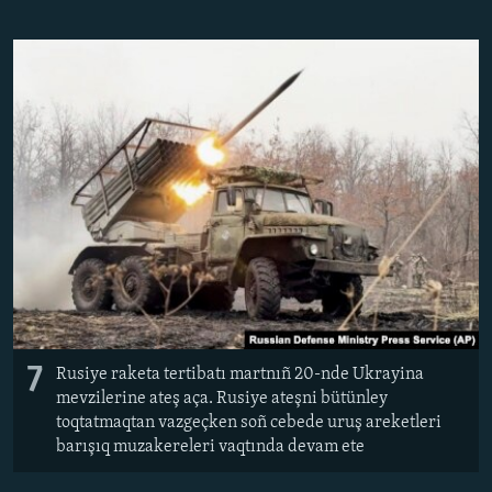
7
Rusiye raketa tertibatı martnıñ 20-nde Ukrayina
mevzilerine ateş aça. Rusiye ateşni bütünley
toqtatmaqtan vazgeçken soñ cebede uruş areketleri
barışıq muzakereleri vaqtında devam ete