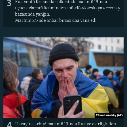
3
Rusiyeniñ Krasnodar ülkesinde martnıñ 19-nda
uçucısızlarnıñ ücüminden soñ «Kavkazskaya» cermay
bazasında yanğın.
Martnıñ 24-nde anbar binası daa yana edi
4
Ukrayina arbiyi martnıñ 19-nda Rusiye esirliginden