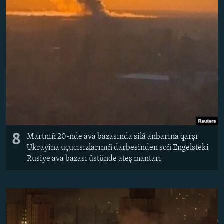
8
Martnıñ 20-nde ava bazasında silâ anbarına qarşı
Ukrayina uçucısızlarınıñ darbesinden soñ Engelsteki
Rusiye ava bazası üstünde ateş mantarı