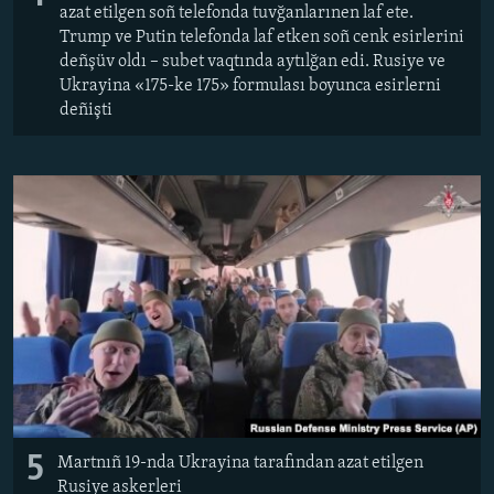
azat etilgen soñ telefonda tuvğanlarınen laf ete.
Trump ve Putin telefonda laf etken soñ cenk esirlerini
deñşüv oldı – subet vaqtında aytılğan edi. Rusiye ve
Ukrayina «175-ke 175» formulası boyunca esirlerni
deñişti
5
Martnıñ 19-nda Ukrayina tarafından azat etilgen
Rusiye askerleri