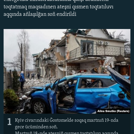
toqtatmaq maqsadınen ateşni qısmen toqtatıluvı
Русский
aqqında añlaşılğan soñ endirildi
Українською
QOŞULIÑIZ!
RFE/RS bütün saytları
1
Kyiv civarındaki Ğostomelde soqaq martnıñ 19-nda
gece ücüminden soñ.
Martnıñ 18-nde ateşniñ qısmen toqtatıluvı aqqında