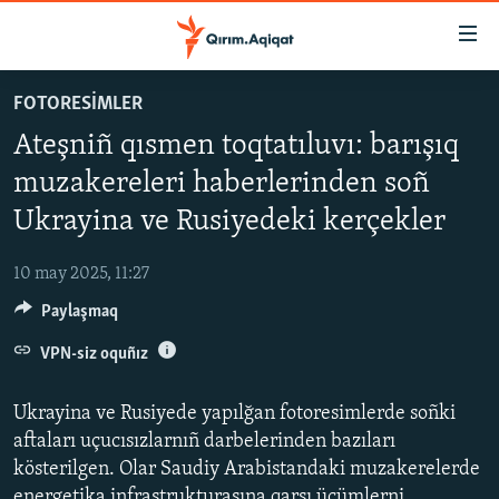
Link
açıqlığı
Esas
FOTORESİMLER
mündericege
HABERLER
Ateşniñ qısmen toqtatıluvı: barışıq
qaytmaq
SİYASET
Baş
muzakereleri haberlerinden soñ
İQTİSADİYAT
navigatsiyağa
Ukrayina ve Rusiyedeki kerçekler
qaytmaq
CEMİYET
Qıdıruvğa
10 may 2025, 11:27
MEDENİYET
qaytmaq
Paylaşmaq
İNSAN AQLARI
VPN-siz oquñız
VİDEO
SÜRET
Ukrayina ve Rusiyede yapılğan fotoresimlerde soñki
BLOGLAR
aftaları uçucısızlarnıñ darbelerinden bazıları
kösterilgen. Olar Saudiy Arabistandaki muzakerelerde
FİKİR
energetika infrastrukturasına qarşı ücümlerni