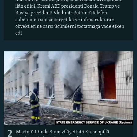
ilân etildi, Kreml ABD prezidenti Donald Trump ve
Rusiye prezidenti Vladimir Putinniñ telefon
subetinden soñ «energetika ve infrastruktura»
obyektlerine qarşı ücümlerni toqtatmağa vade etken
edi
2
Martnıñ 19-nda Sumı vilâyetiniñ Krasnopillâ