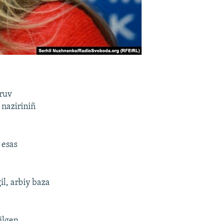
aruv
 naziriniñ
 esas
il, arbiy baza
ilgen