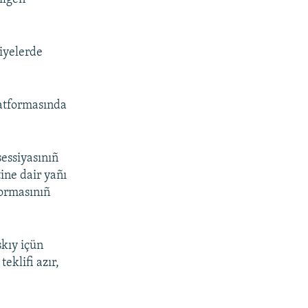
viyelerde
latformasında
essiyasınıñ
ine dair yañı
formasınıñ
skıy içün
eklifi azır,