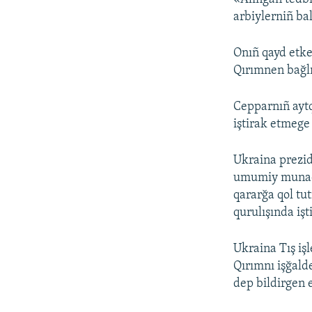
arbiylerniñ bal
Onıñ qayd etke
Qırımnen bağlı
Cepparnıñ aytq
iştirak etmege
Ukraina prezi
umumiy munaqaş
qararğa qol tu
qurulışında işt
Ukraina Tış işl
Qırımnı işğald
dep bildirgen 