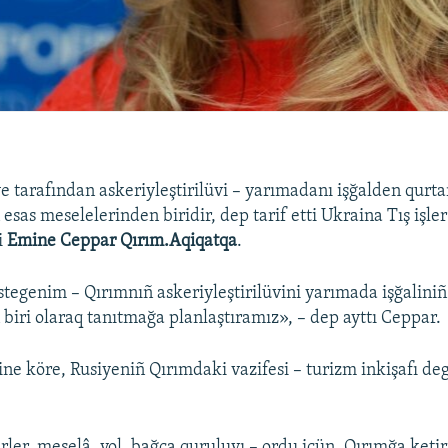
e tarafından askeriyleştirilüvi – yarımadanı işğalden qurt
esas meselelerinden biridir, dep tarif etti Ukraina Tış işler
i
Emine Ceppar Qırım.Aqiqatqa
.
tegenim – Qırımnıñ askeriyleştirilüvini yarımada işğaliniñ
 biri olaraq tanıtmağa planlaştıramız», – dep ayttı Ceppar.
ne köre, Rusiyeniñ Qırımdaki vazifesi – turizm inkişafı deg
rler, meselâ, yol, bağça quruluvı – ordu içün, Qırımğa ketir