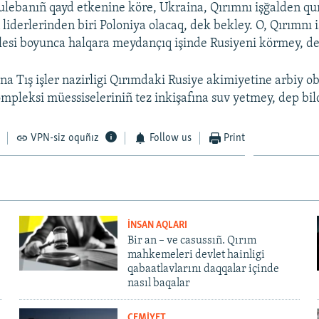
lebanıñ qayd etkenine köre, Ukraina, Qırımnı işğalden qu
 liderlerinden biri Poloniya olacaq, dek bekley. O, Qırımnı 
esi boyunca halqara meydançıq işinde Rusiyeni körmey, de
na Tış işler nazirligi Qırımdaki Rusiye akimiyetine arbiy o
ompleksi müessiseleriniñ tez inkişafına suv yetmey, dep bil
VPN-siz oquñız
Follow us
Print
İNSAN AQLARI
Bir an – ve casussıñ. Qırım
mahkemeleri devlet hainligi
qabaatlavlarını daqqalar içinde
nasıl baqalar
CEMİYET