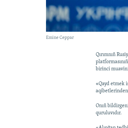
Emine Ceppar
Qırımnıñ Rusiy
platformasınıñ 
birinci muavin
«Qayd etmek is
aqibetlerinden
Onıñ bildirgeni
quruluvıdır.
«Alınğan tedbi