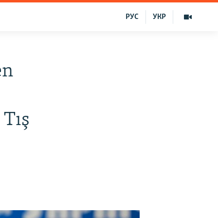
РУС
УКР
en
 Tış