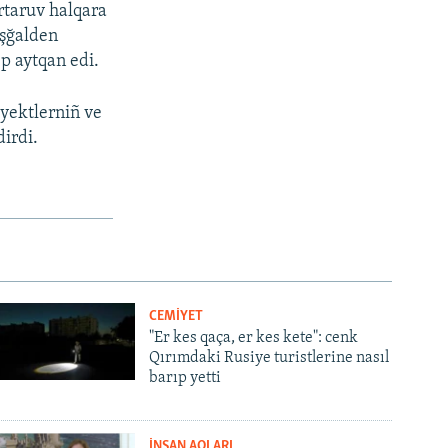
rtaruv halqara
işğalden
p aytqan edi.
byektlerniñ ve
dirdi.
CEMİYET
"Er kes qaça, er kes kete": cenk
Qırımdaki Rusiye turistlerine nasıl
barıp yetti
İNSAN AQLARI