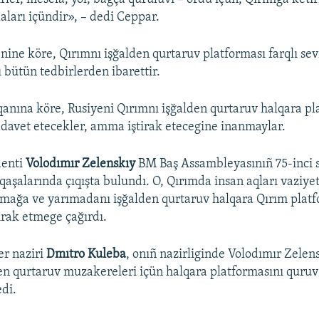
aları içündir», – dedi Ceppar.
nine köre, Qırımnı işğalden qurtaruv platforması farqlı se
 bütün tedbirlerden ibarettir.
anına köre, Rusiyeni Qırımnı işğalden qurtaruv halqara p
 davet etecekler, amma iştirak etecegine inanmaylar.
denti
Volodımır Zelenskıy
BM Baş Assambleyasınıñ 75-inci s
alarında çıqışta bulundı. O, Qırımda insan aqları vaziyet
tmağa ve yarımadanı işğalden qurtaruv halqara Qırım plat
irak etmege çağırdı.
er naziri
Dmıtro Kuleba
, onıñ nazirliginde Volodımır Zelen
en qurtaruv muzakereleri içün halqara platformasını quruv t
edi.