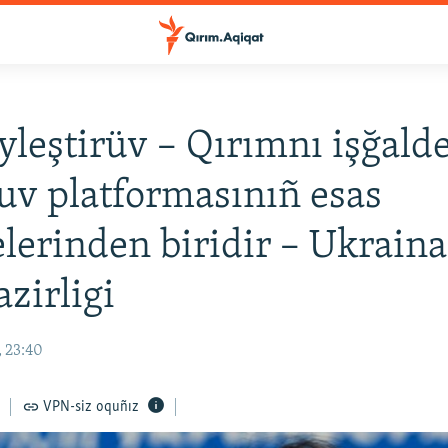
yleştirüv – Qırımnı işğald
uv platformasınıñ esas
lerinden biridir – Ukraina
azirligi
, 23:40
VPN-siz oquñız