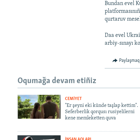
Bundan evel Ku
platformasınıñ
qurtaruv mesel
Daa evel Ukrai
arbiy-sınayı k
Paylaşmaq
Oqumağa devam etiñiz
CEMİYET
"Er şeyni eki künde taşlap kettim".
Seferberlik qorqusı rusiyelilerni
kene memleketten quva
İNSAN AQLARI