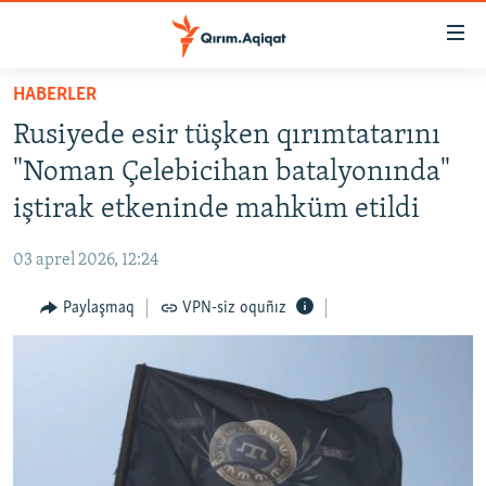
Link
açıqlığı
Esas
HABERLER
mündericege
HABERLER
Rusiyede esir tüşken qırımtatarını
qaytmaq
SİYASET
Baş
"Noman Çelebicihan batalyonında"
İQTİSADİYAT
navigatsiyağa
iştirak etkeninde mahküm etildi
qaytmaq
CEMİYET
Qıdıruvğa
03 aprel 2026, 12:24
MEDENİYET
qaytmaq
Paylaşmaq
VPN-siz oquñız
İNSAN AQLARI
VİDEO
SÜRET
BLOGLAR
FİKİR