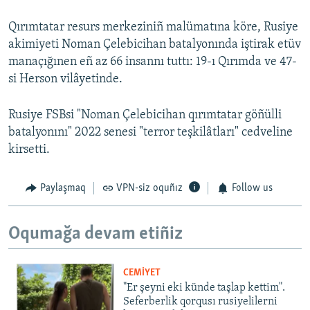
Qırımtatar resurs merkeziniñ malümatına köre, Rusiye
akimiyeti Noman Çelebicihan batalyonında iştirak etüv
manaçığınen eñ az 66 insannı tuttı: 19-ı Qırımda ve 47-
si Herson vilâyetinde.
Rusiye FSBsi "Noman Çelebicihan qırımtatar göñülli
batalyonını" 2022 senesi "terror teşkilâtları" cedveline
kirsetti.
Paylaşmaq
VPN-siz oquñız
Follow us
Oqumağa devam etiñiz
CEMİYET
"Er şeyni eki künde taşlap kettim".
Seferberlik qorqusı rusiyelilerni