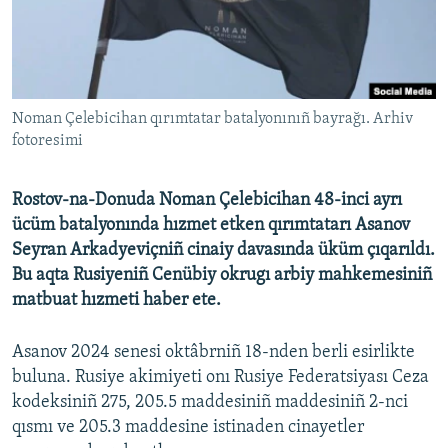
Русский
Українською
Noman Çelebicihan qırımtatar batalyonınıñ bayrağı. Arhiv
QOŞULIÑIZ!
fotoresimi
Rostov-na-Donuda Noman Çelebicihan 48-inci ayrı
RFE/RS bütün saytları
ücüm batalyonında hızmet etken qırımtatarı Asanov
Seyran Arkadyeviçniñ cinaiy davasında üküm çıqarıldı.
Bu aqta Rusiyeniñ Cenübiy okrugı arbiy mahkemesiniñ
matbuat hızmeti haber ete.
Asanov 2024 senesi oktâbrniñ 18-nden berli esirlikte
buluna. Rusiye akimiyeti onı Rusiye Federatsiyası Ceza
kodeksiniñ 275, 205.5 maddesiniñ maddesiniñ 2-nci
qısmı ve 205.3 maddesine istinaden cinayetler