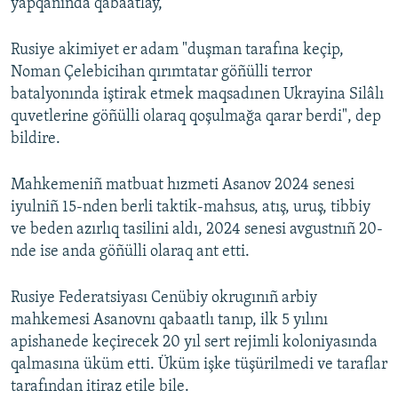
yapqanında qabaatlay,
Rusiye akimiyet er adam "duşman tarafına keçip,
Noman Çelebicihan qırımtatar göñülli terror
batalyonında iştirak etmek maqsadınen Ukrayina Silâlı
quvetlerine göñülli olaraq qoşulmağa qarar berdi", dep
bildire.
Mahkemeniñ matbuat hızmeti Asanov 2024 senesi
iyulniñ 15-nden berli taktik-mahsus, atış, uruş, tibbiy
ve beden azırlıq tasilini aldı, 2024 senesi avgustnıñ 20-
nde ise anda göñülli olaraq ant etti.
Rusiye Federatsiyası Cenübiy okrugınıñ arbiy
mahkemesi Asanovnı qabaatlı tanıp, ilk 5 yılını
apishanede keçirecek 20 yıl sert rejimli koloniyasında
qalmasına üküm etti. Üküm işke tüşürilmedi ve taraflar
tarafından itiraz etile bile.