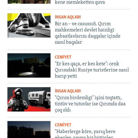
kene memleketten quva
İNSAN AQLARI
Bir an – ve casussıñ. Qırım
mahkemeleri devlet hainligi
qabaatlavlarını daqqalar içinde
nasıl baqalar
CEMİYET
"Er kes qaça, er kes kete": cenk
Qırımdaki Rusiye turistlerine nasıl
barıp yetti
İNSAN AQLARI
"Qırım birdemligi" işini toqtattı,
tintüv ve tutuvlar ise Qırımda daa
çoq oldı
CEMİYET
"Haberlerge köre, yarıq bere