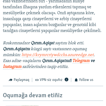
esas vazifelerinden biri - yarımadanıñ Rusiye
tarafından ilhaqına yardım etkenlerni tapmaq ve
mesüliyetke çekmek olacaq». Onıñ aytqanına köre,
insanlıqqa qarşı cinayetlerni ve arbiy cinayetlerni
yapqanlar, insan aqlarını bozğanlar ve genotsid kibi
tanılğan cinayetlerni yapqanlar mesüliyetke çekilmeli.
Roskomnadzor
Qırım.Aqiqat
saytını blok etti.
Qırım.Aqiqatnı
küzgü saytı vastasınen oqumaq
mümkün:
https://krymrcriywdcchs.azureedge.net
.
Esas adise-vaqialarnı
Qırım.Aqiqatnıñ
Telegram
ve
İnstagram
saifelerinden taqip etiñiz.
Paylaşmaq
VPN-siz oquñız
Follow us
Oqumağa devam etiñiz