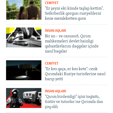
CEMİYET
"Er şeyni eki künde taşlap kettim".
Seferberlik qorqusı rusiyelilerni
kene memleketten quva
İNSAN AQLARI
Bir an – ve casussıñ. Qırım
mahkemeleri devlet hainligi
qabaatlavlarını daqqalar içinde
nasıl baqalar
CEMİYET
"Er kes qaça, er kes kete": cenk
Qırımdaki Rusiye turistlerine nasıl
barıp yetti
İNSAN AQLARI
"Qırım birdemligi" işini toqtattı,
tintüv ve tutuvlar ise Qırımda daa
çoq oldı