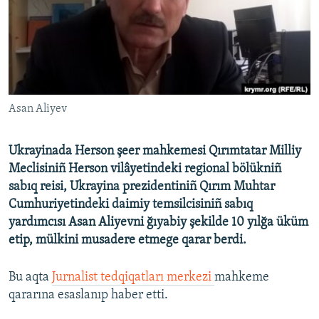
Русский
Українською
QOŞULIÑIZ!
Asan Aliyev
Ukrayinada Herson şeer mahkemesi Qırımtatar Milliy
RFE/RS bütün saytları
Meclisiniñ Herson vilâyetindeki regional bölükniñ
sabıq reisi, Ukrayina prezidentiniñ Qırım Muhtar
Cumhuriyetindeki daimiy temsilcisiniñ sabıq
yardımcısı Asan Aliyevni ğıyabiy şekilde 10 yılğa üküm
etip, mülkini musadere etmege qarar berdi.
Bu aqta
Jurnalist tedqiqatları merkezi
mahkeme
qararına esaslanıp haber etti.