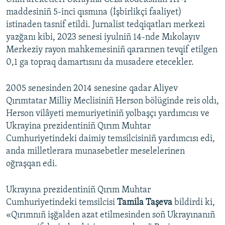
maddesiniñ 5-inci qısmına (İşbirlikçi faaliyet)
istinaden tasnif etildi. Jurnalist tedqiqatları merkezi
yazğanı kibi, 2023 senesi iyulniñ 14-nde Mıkolayıv
Merkeziy rayon mahkemesiniñ qararınen tevqif etilgen
0,1 ga topraq damartısını da musadere etecekler.
2005 senesinden 2014 senesine qadar Aliyev
Qırımtatar Milliy Meclisiniñ Herson bölüginde reis oldı,
Herson vilâyeti memuriyetiniñ yolbaşçı yardımcısı ve
Ukrayina prezidentiniñ Qırım Muhtar
Cumhuriyetindeki daimiy temsilcisiniñ yardımcısı edi,
anda milletlerara munasebetler meselelerinen
oğraşqan edi.
Ukrayına prezidentiniñ Qırım Muhtar
Cumhuriyetindeki temsilcisi
Tamila Taşeva
bildirdi ki,
«Qırımnıñ işğalden azat etilmesinden soñ Ukrayınanıñ