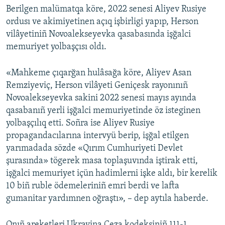
Berilgen malümatqa köre, 2022 senesi Aliyev Rusiye
ordusı ve akimiyetinen açıq işbirligi yapıp, Herson
vilâyetiniñ Novoalekseyevka qasabasında işğalci
memuriyet yolbaşçısı oldı.
«Mahkeme çıqarğan hulâsağa köre, Aliyev Asan
Remziyeviç, Herson vilâyeti Geniçesk rayonınıñ
Novoalekseyevka sakini 2022 senesi mayıs ayında
qasabanıñ yerli işğalci memuriyetinde öz isteginen
yolbaşçılıq etti. Soñra ise Aliyev Rusiye
propagandacılarına intervyü berip, işğal etilgen
yarımadada sözde «Qırım Cumhuriyeti Devlet
şurasında» tögerek masa toplaşuvında iştirak etti,
işğalci memuriyet içün hadimlerni işke aldı, bir kerelik
10 biñ ruble ödemeleriniñ emri berdi ve lafta
gumanitar yardımnen oğraştı», – dep aytıla haberde.
Onıñ areketleri Ukrayina Ceza kodeksiniñ 111-1