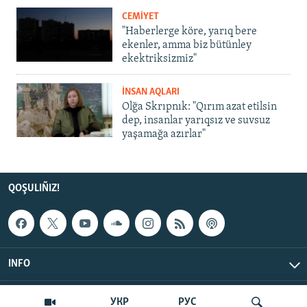
CEMİYET
"Haberlerge köre, yarıq bere
ekenler, amma biz bütünley
ekektriksizmiz"
İNSAN AQLARI
Olğa Skrıpnık: "Qırım azat etilsin
dep, insanlar yarıqsız ve suvsuz
yaşamağa azırlar"
QOŞULIÑIZ!
INFO
© Qırım.Aqiqat, 2026 | All Rights Reserved.
УКР
РУС