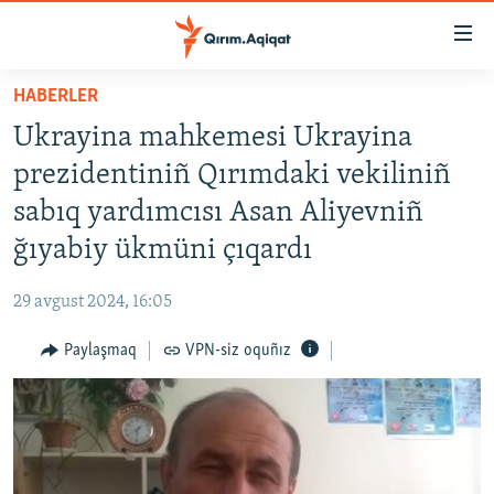
Link
açıqlığı
Esas
HABERLER
mündericege
HABERLER
Ukrayina mahkemesi Ukrayina
qaytmaq
SİYASET
Baş
prezidentiniñ Qırımdaki vekiliniñ
İQTİSADİYAT
navigatsiyağa
sabıq yardımcısı Asan Aliyevniñ
qaytmaq
CEMİYET
ğıyabiy ükmüni çıqardı
Qıdıruvğa
MEDENİYET
qaytmaq
29 avgust 2024, 16:05
İNSAN AQLARI
Paylaşmaq
VPN-siz oquñız
VİDEO
SÜRET
BLOGLAR
FİKİR