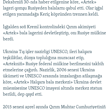
Dekabrniñ 30-nda haber etilgenine köre, «Artek»
lageri qomşu Rusiyeden balalarnı qabul etti. Olar işğal
etilgen yarımadağa Keriç köpründen trennen keldi.
İşğalden soñ Kreml kontrolindeki Qırım akimiyeti
«Artek» bala lagerini devletleştirip, onı Rusiye mülkine
berdi.
Ukraina Tış işler nazirligi UNESCO, ileri halqara
teşkilâtlar, dünya toplulığına muracaat etip,
«Artekniñ» Rusiye federal mülkine berilmesini takbih
etmelerine çağırdı. Nazirlik, 2006 senesi Ukraina
ükümeti ve UNESCO arasında imzalanğan añlaşmağa
köre, «Artek» Halqara bala merkezi» Ukraina devlet
müessisesine UNESCO imayesi altında merkez statusı
berildi, dep qayd etti.
2015 senesi aprel ayında Qırım Muhtar Cumhuriyetiniñ