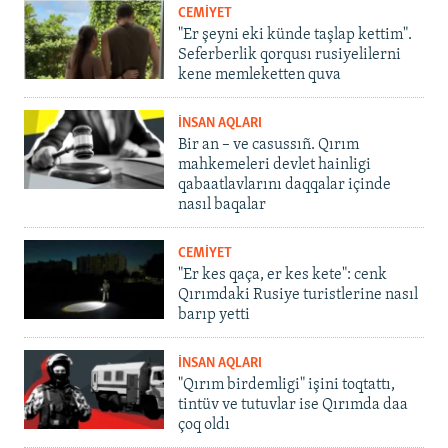
CEMİYET
"Er şeyni eki künde taşlap kettim".
Seferberlik qorqusı rusiyelilerni
kene memleketten quva
İNSAN AQLARI
Bir an – ve casussıñ. Qırım
mahkemeleri devlet hainligi
qabaatlavlarını daqqalar içinde
nasıl baqalar
CEMİYET
"Er kes qaça, er kes kete": cenk
Qırımdaki Rusiye turistlerine nasıl
barıp yetti
İNSAN AQLARI
"Qırım birdemligi" işini toqtattı,
tintüv ve tutuvlar ise Qırımda daa
çoq oldı