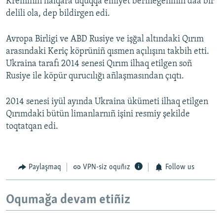
Kremlniñ halqara uquqqa emiyet bermegeniniñ daa bir
delili ola, dep bildirgen edi.
Avropa Birligi ve ABD Rusiye ve işğal altındaki Qırım
arasındaki Keriç köprüniñ qısmen açılışını takbih etti.
Ukraina tarafı 2014 senesi Qırım ilhaq etilgen soñ
Rusiye ile köpür qurucılığı añlaşmasından çıqtı.
2014 senesi iyül ayında Ukraina ükümeti ilhaq etilgen
Qırımdaki bütün limanlarnıñ işini resmiy şekilde
toqtatqan edi.
Paylaşmaq
VPN-siz oquñız
Follow us
Oqumağa devam etiñiz