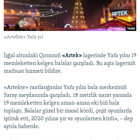
Русский
Українською
«Artekte» Yañı yıl
QOŞULIÑIZ!
İşğal altındaki Qırımnıñ
«Artek»
lagerinde Yañı yılnı 19
memleketten kelgen balalar qarşıladı. Bu aqta lagerniñ
RFE/RS bütün saytları
matbuat hızmeti bildire.
«Artekte» raatlanğanlar Yañı yılnı bala merkeziniñ
Saray meydanında qarşıladı. 18 metrlik narat yanında
19 memleketten kelgen aman-aman eki biñ bala
toplaştı. Balalar güzel bir masal kördi, çeşit oyunlarda
iştirak etti, 2020 yılına yır ve oyunlarnen kirdi», – dep
aytıla haberde.