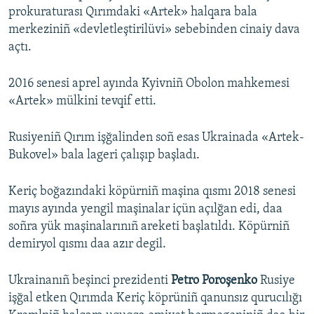
prokuraturası Qırımdaki «Artek» halqara bala
merkeziniñ «devletleştirilüvi» sebebinden cinaiy dava
açtı.
2016 senesi aprel ayında Kyivniñ Obolon mahkemesi
«Artek» mülkini tevqif etti.
Rusiyeniñ Qırım işğalinden soñ esas Ukrainada «Artek-
Bukovel» bala lageri çalışıp başladı.
Keriç boğazındaki köpürniñ maşina qısmı 2018 senesi
mayıs ayında yengil maşinalar içün açılğan edi, daa
soñra yük maşinalarınıñ areketi başlatıldı. Köpürniñ
demiryol qısmı daa azır degil.
Ukrainanıñ beşinci prezidenti
Petro Poroşenko
Rusiye
işğal etken Qırımda Keriç köprüniñ qanunsız qurucılığı