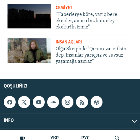
CEMİYET
"Haberlerge köre, yarıq bere
ekenler, amma biz bütünley
ekektriksizmiz"
İNSAN AQLARI
Olğa Skrıpnık: "Qırım azat etilsin
dep, insanlar yarıqsız ve suvsuz
yaşamağa azırlar"
QOŞULIÑIZ!
INFO
© Qırım.Aqiqat, 2026 | All Rights Reserved.
УКР
РУС