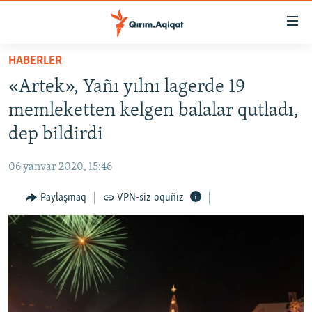
Link
açıqlığı
Esas
HABERLER
mündericege
HABERLER
«Artek», Yañı yılnı lagerde 19
qaytmaq
SİYASET
Baş
memleketten kelgen balalar qutladı,
İQTİSADİYAT
navigatsiyağa
dep bildirdi
qaytmaq
CEMİYET
Qıdıruvğa
06 yanvar 2020, 15:46
MEDENİYET
qaytmaq
Paylaşmaq
VPN-siz oquñız
İNSAN AQLARI
VİDEO
SÜRET
BLOGLAR
FİKİR