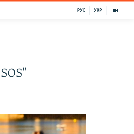
РУС
УКР
m SOS"