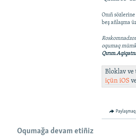
Onıñ sözlerine
beş añlaşma üz
Roskomnadzo
oqumaq müm
Qırım.Aqiqatn
Bloklav ve
içün
iOS
v
Paylaşmaq
Русский
Oqumağa devam etiñiz
Українською