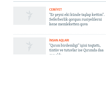
CEMİYET
QOŞULIÑIZ!
"Er şeyni eki künde taşlap kettim".
Seferberlik qorqusı rusiyelilerni
kene memleketten quva
İNSAN AQLARI
RFE/RS bütün saytları
"Qırım birdemligi" işini toqtattı,
tintüv ve tutuvlar ise Qırımda daa
çoq oldı
INFO
Contacts
Qırım.Aqiqat. Bizim aqqında
Android | iOS