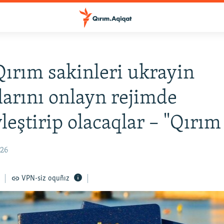
Qırım sakinleri ukrayin
larını onlayn rejimde
leştirip olacaqlar – "Qırı
:26
VPN-siz oquñız