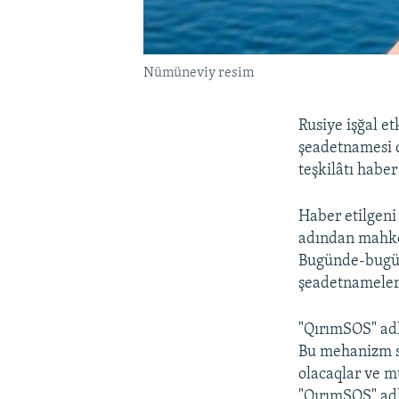
Nümüneviy resim
Rusiye işğal e
şeadetnamesi 
teşkilâtı haber 
Haber etilgeni 
adından mahke
Bugünde-bugün 
şeadetnameleri
"QırımSOS" adli
Bu mehanizm sa
olacaqlar ve mu
"QırımSOS" adl