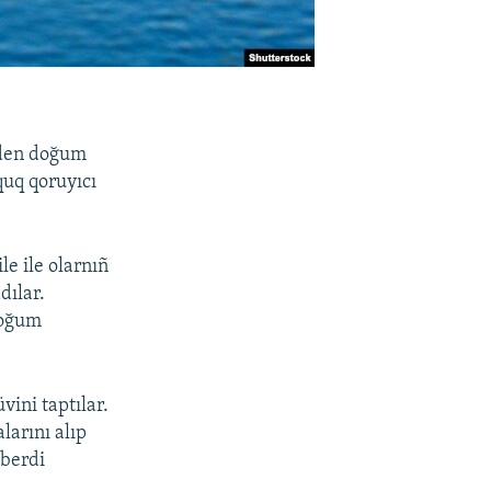
leden doğum
uq qoruyıcı
le ile olarnıñ
ılar.
doğum
vini taptılar.
larını alıp
 berdi