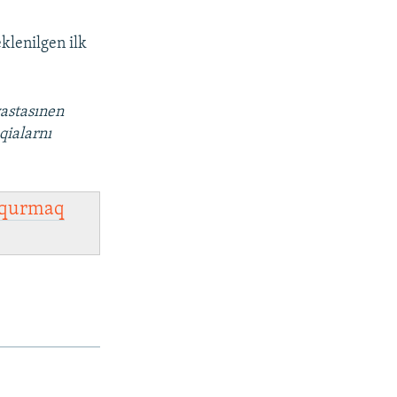
klenilgen ilk
vastasınen
qialarnı
qurmaq