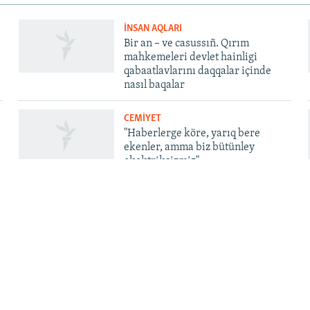
İNSAN AQLARI
Bir an – ve casussıñ. Qırım
mahkemeleri devlet hainligi
qabaatlavlarını daqqalar içinde
nasıl baqalar
CEMİYET
"Haberlerge köre, yarıq bere
ekenler, amma biz bütünley
ekektriksizmiz"
QOŞULIÑIZ!