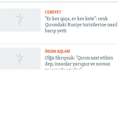
CEMİYET
"Er kes qaça, er kes kete": cenk
Qırımdaki Rusiye turistlerine nasıl
barıp yetti
İNSAN AQLARI
Olğa Skrıpnık: "Qırım azat etilsin
dep, insanlar yarıqsız ve suvsuz
yaşamağa azırlar"