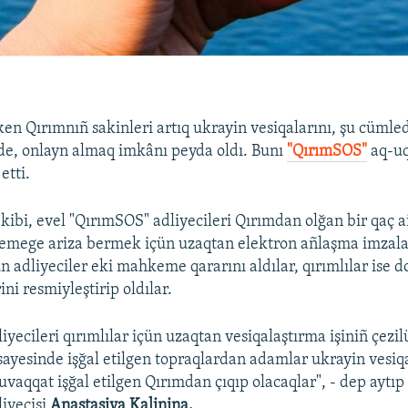
tken Qırımnıñ sakinleri artıq ukrayin vesiqalarını, şu cüm
de, onlayn almaq imkânı peyda oldı. Bunı
"QırımSOS"
aq-uq
etti.
kibi, evel "QırımSOS" adliyecileri Qırımdan olğan bir qaç ai
mege ariza bermek içün uzaqtan elektron añlaşma imzalad
adliyeciler eki mahkeme qararını aldılar, qırımlılar ise 
ni resmiyleştirip oldılar.
yecileri qırımlılar içün uzaqtan vesiqalaştırma işiniñ çezilü
yesinde işğal etilgen topraqlardan adamlar ukrayin vesiqa
vaqqat işğal etilgen Qırımdan çıqıp olacaqlar", - dep aytıp
iyecisi
Anastasiya Kalinina.