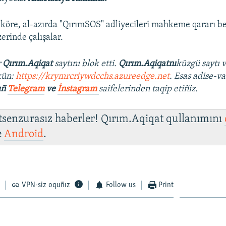
 köre, al-azırda "QırımSOS" adliyecileri mahkeme qararı be
erinde çalışalar.
r
Qırım.Aqiqat
saytını blok etti.
Qırım.Aqiqatnı
küzgü saytı 
kün:
https://krymrcriywdcchs.azureedge.net
. Esas adise-va
ıñ
Telegram
ve
İnstagram
saifelerinden taqip etiñiz.
 tsenzurasız haberler! Qırım.Aqiqat qullanımını
e
Android
.
VPN-siz oquñız
Follow us
Print