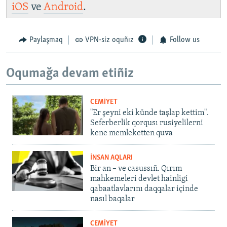
iOS
ve
Android
.
Paylaşmaq
VPN-siz oquñız
Follow us
Oqumağa devam etiñiz
CEMİYET
"Er şeyni eki künde taşlap kettim".
Seferberlik qorqusı rusiyelilerni
kene memleketten quva
İNSAN AQLARI
Bir an – ve casussıñ. Qırım
mahkemeleri devlet hainligi
qabaatlavlarını daqqalar içinde
nasıl baqalar
CEMİYET