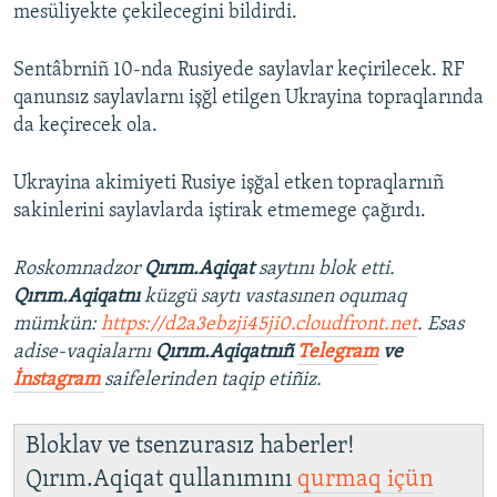
mesüliyekte çekilecegini bildirdi.
Sentâbrniñ 10-nda Rusiyede saylavlar keçirilecek. RF
qanunsız saylavlarnı işğl etilgen Ukrayina topraqlarında
da keçirecek ola.
Ukrayina akimiyeti Rusiye işğal etken topraqlarnıñ
sakinlerini saylavlarda iştirak etmemege çağırdı.
Roskomnadzor
Qırım.Aqiqat
saytını blok etti.
Qırım.Aqiqatnı
küzgü saytı vastasınen oqumaq
mümkün:
https://d2a3ebzji45ji0.cloudfront.net
. Esas
adise-vaqialarnı
Qırım.Aqiqatnıñ
Telegram
ve
İnstagram
saifelerinden taqip etiñiz.
Bloklav ve tsenzurasız haberler!
Qırım.Aqiqat qullanımını
qurmaq içün