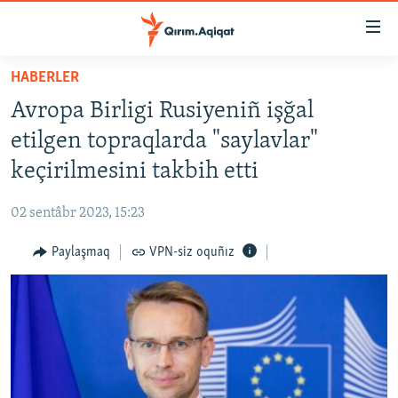
Link
açıqlığı
Esas
HABERLER
mündericege
HABERLER
Avropa Birligi Rusiyeniñ işğal
qaytmaq
SİYASET
Baş
etilgen topraqlarda "saylavlar"
İQTİSADİYAT
navigatsiyağa
keçirilmesini takbih etti
qaytmaq
CEMİYET
Qıdıruvğa
02 sentâbr 2023, 15:23
MEDENİYET
qaytmaq
Paylaşmaq
VPN-siz oquñız
İNSAN AQLARI
VİDEO
SÜRET
BLOGLAR
FİKİR