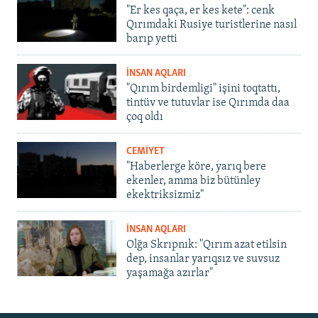
"Er kes qaça, er kes kete": cenk
Qırımdaki Rusiye turistlerine nasıl
barıp yetti
İNSAN AQLARI
"Qırım birdemligi" işini toqtattı,
tintüv ve tutuvlar ise Qırımda daa
çoq oldı
CEMİYET
"Haberlerge köre, yarıq bere
ekenler, amma biz bütünley
ekektriksizmiz"
İNSAN AQLARI
Olğa Skrıpnık: "Qırım azat etilsin
dep, insanlar yarıqsız ve suvsuz
yaşamağa azırlar"