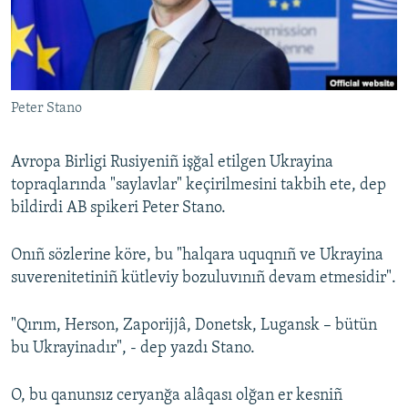
Русский
Українською
Peter Stano
QOŞULIÑIZ!
Avropa Birligi Rusiyeniñ işğal etilgen Ukrayina
topraqlarında "saylavlar" keçirilmesini takbih ete, dep
RFE/RS bütün saytları
bildirdi AB spikeri Peter Stano.
Onıñ sözlerine köre, bu "halqara uquqnıñ ve Ukrayina
suverenitetiniñ kütleviy bozuluvınıñ devam etmesidir".
"Qırım, Herson, Zaporijjâ, Donetsk, Lugansk – bütün
bu Ukrayinadır", - dep yazdı Stano.
O, bu qanunsız ceryanğa alâqası olğan er kesniñ