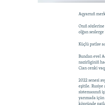
Aqyarnıñ merke
Onıñ sözlerine 
olğan seslerge
Küçlü patlav a
Bundan evel Aq
nazirliginiñ h
Cian cenki vaq
2022 senesi av
eşitile. Rusiy
sistemasınıñ i
yarımada içün 
köpründe patla