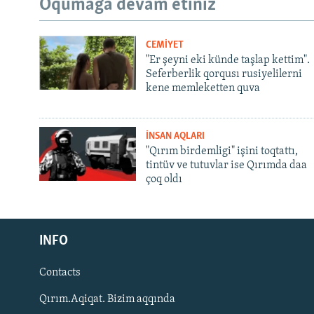
Oqumağa devam etiñiz
CEMİYET
"Er şeyni eki künde taşlap kettim".
Seferberlik qorqusı rusiyelilerni
kene memleketten quva
İNSAN AQLARI
"Qırım birdemligi" işini toqtattı,
tintüv ve tutuvlar ise Qırımda daa
çoq oldı
Русский
INFO
Українською
Contacts
QOŞULIÑIZ!
Qırım.Aqiqat. Bizim aqqında