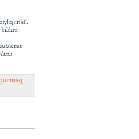
iyleştirildi.
 bildire.
vastasınen
larnı
qurmaq