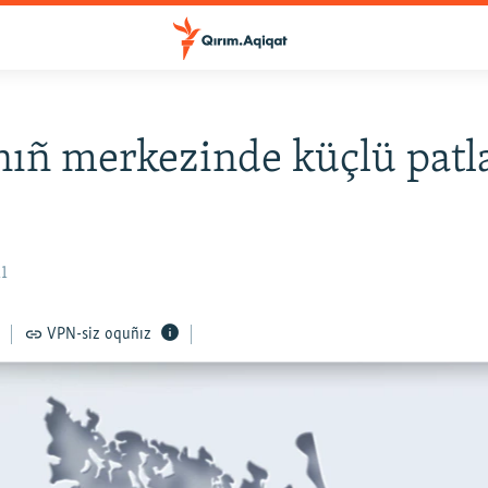
ıñ merkezinde küçlü patl
11
VPN-siz oquñız