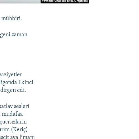
 mühbiri.
ilgeni zaman
.
vaziyetler
ligonda Ekinci
dirgen edi.
tlav sesleri
va mudafaa
çucısızlarnı
ırım (Keriç)
scit ava limanı