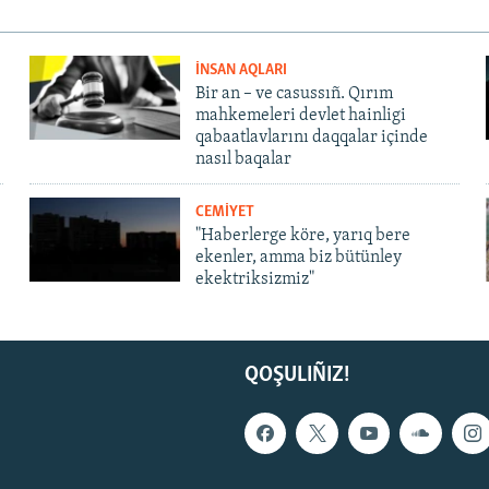
İNSAN AQLARI
Bir an – ve casussıñ. Qırım
mahkemeleri devlet hainligi
qabaatlavlarını daqqalar içinde
nasıl baqalar
CEMİYET
"Haberlerge köre, yarıq bere
ekenler, amma biz bütünley
ekektriksizmiz"
QOŞULIÑIZ!