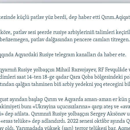
zinde küçlü patlav yüz berdi, dep haber etti Qırım.Aqiqat
köre, patlav sesi şeerde rusiye arbiyleriniñ talimleri keçir
 beñzemegen, patlav dalğasından pencere camları titregen
qqında Aqyardaki Rusiye telegram kanalları da haber ete.
yarnıñ Rusiye yolbaşçısı Mihail Razvojayev, RF Fevqulâde 
adimleri saat 14-ten 18-ge qadar Qara Qoba bölgesindeki po
tından qalğan tahminen biñ arbiy yedekni yoq etecegini bil
gust ayından başlap Qırım ve Aqyarda aman-aman er kün pa
e akimiyeti bunı «Ukrayina uçucısızlarına» qarşı ateş ve «a
şi» dep añlata. Qırımnıñ Rusiye yolbaşçısı Sergey Aksönov u
«esas telüke» dep adlandırdı. 2022 senesi oktâbr ayında Q
v oldı. Yarımadada yüksek (sarı) terror telükesi bar. Aqme