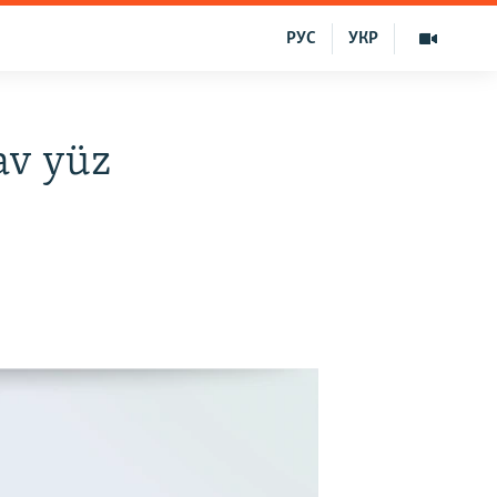
РУС
УКР
av yüz