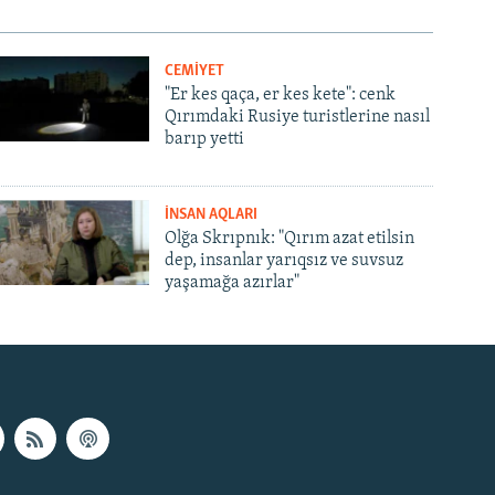
CEMİYET
"Er kes qaça, er kes kete": cenk
Qırımdaki Rusiye turistlerine nasıl
barıp yetti
İNSAN AQLARI
Olğa Skrıpnık: "Qırım azat etilsin
dep, insanlar yarıqsız ve suvsuz
yaşamağa azırlar"