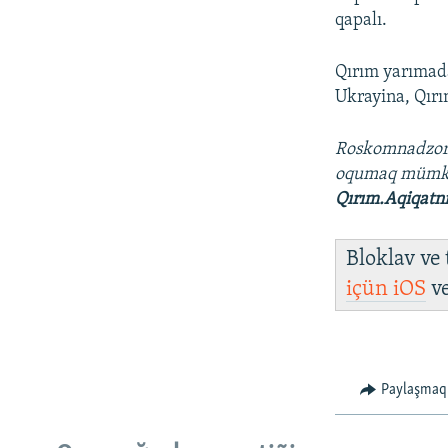
qapalı.
Qırım yarımada
Ukrayina, Qırım
Roskomnadzo
oqumaq müm
Qırım.Aqiqatn
Bloklav ve
içün
iOS
v
Paylaşmaq