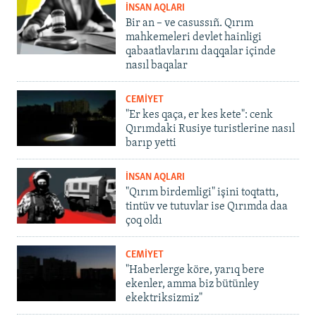
İNSAN AQLARI
Bir an – ve casussıñ. Qırım
mahkemeleri devlet hainligi
qabaatlavlarını daqqalar içinde
nasıl baqalar
CEMİYET
"Er kes qaça, er kes kete": cenk
Qırımdaki Rusiye turistlerine nasıl
barıp yetti
İNSAN AQLARI
"Qırım birdemligi" işini toqtattı,
tintüv ve tutuvlar ise Qırımda daa
çoq oldı
CEMİYET
"Haberlerge köre, yarıq bere
ekenler, amma biz bütünley
ekektriksizmiz"