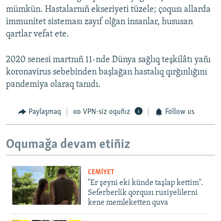
mümkün. Hastalarnıñ ekseriyeti tüzele; çoqusı allarda
immunitet sisteması zayıf olğan insanlar, hususan
qartlar vefat ete.
2020 senesi martnıñ 11-nde Dünya sağlıq teşkilâtı yañı
koronavirus sebebinden başlağan hastalıq qırğınlığını
pandemiya olaraq tanıdı.
Paylaşmaq
VPN-siz oquñız
Follow us
Oqumağa devam etiñiz
CEMİYET
"Er şeyni eki künde taşlap kettim".
Seferberlik qorqusı rusiyelilerni
kene memleketten quva