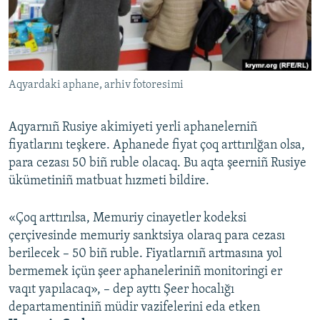
Русский
Українською
Aqyardaki aphane, arhiv fotoresimi
QOŞULIÑIZ!
Aqyarnıñ Rusiye akimiyeti yerli aphanelerniñ
fiyatlarını teşkere. Aphanede fiyat çoq arttırılğan olsa,
RFE/RS bütün saytları
para cezası 50 biñ ruble olacaq. Bu aqta şeerniñ Rusiye
ükümetiniñ matbuat hızmeti bildire.
«Çoq arttırılsa, Memuriy cinayetler kodeksi
çerçivesinde memuriy sanktsiya olaraq para cezası
berilecek – 50 biñ ruble. Fiyatlarnıñ artmasına yol
bermemek içün şeer aphaneleriniñ monitoringi er
vaqıt yapılacaq», – dep ayttı Şeer hocalığı
departamentiniñ müdir vazifelerini eda etken