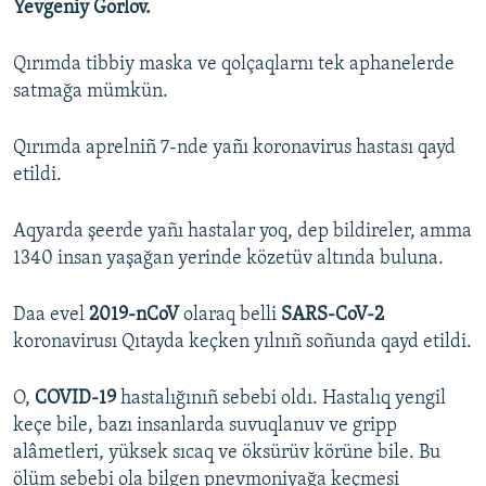
Yevgeniy Gorlov.
Qırımda tibbiy maska ve qolçaqlarnı tek aphanelerde
satmağa mümkün.
Qırımda aprelniñ 7-nde yañı koronavirus hastası qayd
etildi.
Aqyarda şeerde yañı hastalar yoq, dep bildireler, amma
1340 insan yaşağan yerinde közetüv altında buluna.
Daa evel
2019-nCoV
olaraq belli
SARS-CoV-2
koronavirusı Qıtayda keçken yılnıñ soñunda qayd etildi.
O,
COVID-19
hastalığınıñ sebebi oldı. Hastalıq yengil
keçe bile, bazı insanlarda suvuqlanuv ve gripp
alâmetleri, yüksek sıcaq ve öksürüv körüne bile. Bu
ölüm sebebi ola bilgen pnevmoniyağa keçmesi