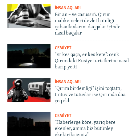
İNSAN AQLARI
Bir an – ve casussıñ. Qırım
mahkemeleri devlet hainligi
qabaatlavlarını daqqalar içinde
nasıl baqalar
CEMİYET
"Er kes qaça, er kes kete": cenk
Qırımdaki Rusiye turistlerine nasıl
barıp yetti
İNSAN AQLARI
"Qırım birdemligi" işini toqtattı,
tintüv ve tutuvlar ise Qırımda daa
çoq oldı
CEMİYET
"Haberlerge köre, yarıq bere
ekenler, amma biz bütünley
ekektriksizmiz"