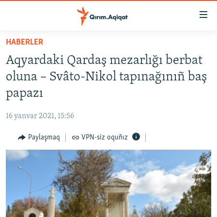
Link
açıqlığı
Esas
HABERLER
mündericege
HABERLER
Aqyardaki Qardaş mezarlığı berbat
qaytmaq
SİYASET
Baş
oluna – Svâto-Nikol tapınağınıñ baş
İQTİSADİYAT
navigatsiyağa
papazı
qaytmaq
CEMİYET
Qıdıruvğa
16 yanvar 2021, 15:56
MEDENİYET
qaytmaq
Paylaşmaq
VPN-siz oquñız
İNSAN AQLARI
VİDEO
SÜRET
BLOGLAR
FİKİR