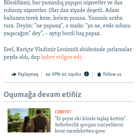
Bilesiñizmi, bar yamanlıq yapqan nişaretler ve daa
ruhaniy nişaretler. Olar daa ziyade deşetli. Adam
baltanen terek kese, kelem yanına. Yanında araba
tura. Deyim: "ne yapasız", o maña: "ya ne, evde sobanı
yaqacağım" dey”, – aytıp berdi baş papaz.
Evel, Keriçte Vladimir Leninniñ abidesinde çatlamalar
peyda oldı, dep
haber etilgen edi.
Paylaşmaq
VPN-siz oquñız
Follow us
Oqumağa devam etiñiz
CEMİYET
"Er şeyni eki künde taşlap kettim".
Seferberlik qorqusı rusiyelilerni
kene memleketten quva