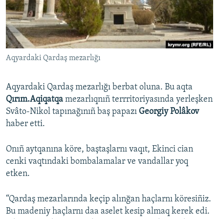
Русский
Українською
Aqyardaki Qardaş mezarlığı
QOŞULIÑIZ!
Aqyardaki Qardaş mezarlığı berbat oluna. Bu aqta
Qırım.Aqiqatqa
mezarlıqnıñ terrritoriyasında yerleşken
RFE/RS bütün saytları
Svâto-Nikol tapınağınıñ baş papazı
Georgiy Polâkov
haber etti.
Onıñ aytqanına köre, baştaşlarnı vaqıt, Ekinci cian
cenki vaqtındaki bombalamalar ve vandallar yoq
etken.
“Qardaş mezarlarında keçip alınğan haçlarnı köresiñiz.
Bu madeniy haçlarnı daa aselet kesip almaq kerek edi.