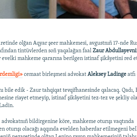
retinde olğan Aqyar şeer mahkemesi, avgustnıñ 17-nde Ru
rafından tintüvlerden soñ yaqalağan faal
Zaur Abdullayevni
r evelki mahkeme qararına berilgen istinaf şikâyetini red et
irdemligi»
cemaat birleşmesi advokat
Aleksey Ladinge
atfı 
nı bile edik - Zaur tahqiqat tevqifhanesinde qalacaq. Qadı,
sine riayet etmeyip, istinaf şikâyetini tez-tez ve şekliy 
 Ladin.
 advokatnıñ bildirgenine köre, mahkeme oturışı vaqtında
oturışı olacağı aqqında evelden haberdar etilmegeni bell
eniñ nezaretinde olğan Lenino rayon mahkemesiniñ talabı