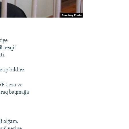
siye
ñ
tevqif
ti.
etip bildire.
 RF Ceza ve
olaraq baqmağa
i olğam.
nıñ yerine