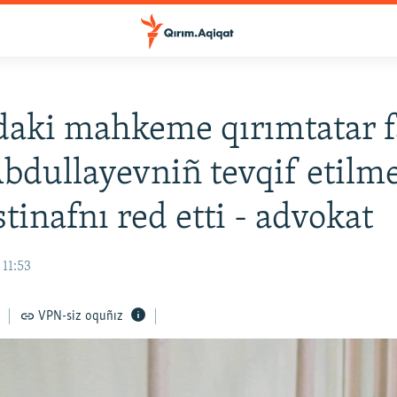
aki mahkeme qırımtatar f
bdullayevniñ tevqif etilme
stinafnı red etti - advokat
 11:53
VPN-siz oquñız