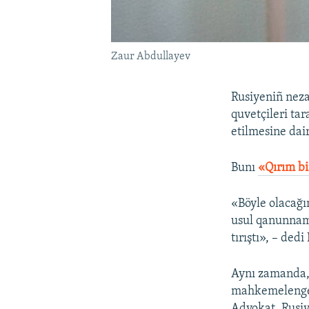
Zaur Abdullayev
Rusiyeniñ neza
quvetçileri ta
etilmesine dai
Bunı
«Qırım b
«Böyle olacağı
usul qanunname
tırıştı», – dedi
Aynı zamanda,
mahkemelengen 
Advokat, Rusiy