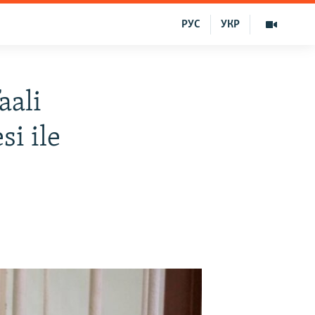
РУС
УКР
aali
si ile