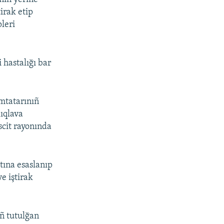
irak etip
leri
 hastalığı bar
ımtatarınıñ
lıqlava
cit rayonında
ına esaslanıp
e iştirak
ñ tutulğan