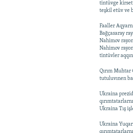
tintüvge kirse
teşkil etüv ve 
Faaller Aqyarn
Bağçasaray ra
Nahimov rayon
Nahimov rayon
tintüvler aqqın
Qırım Muhtar C
tutuluvınen bağ
Ukraina prezid
qırımtatarlarn
Ukraina Tış işl
Ukraina Yuqarı
qırımtatarlarn