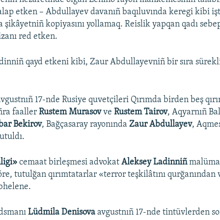
talap etken – Abdullayev davanıñ baqıluvında keregi kibi işt
a şikâyetniñ kopiyasını yollamaq. Reislik yapqan qadı sebep
izanı red etken.
dinniñ qayd etkeni kibi, Zaur Abdullayevniñ bir sıra sürekli
avgustnıñ 17-nde Rusiye quvetçileri Qırımda birden beş qır
ñra faaller
Rustem Murasov
ve
Rustem Tairov
, Aqyarnıñ Ba
bar Bekirov
, Bağçasaray rayonında
Zaur Abdullayev
, Aqmes
utuldı.
ligi»
cemaat birleşmesi advokat
Aleksey Ladinniñ
malümat
re, tutulğan qırımtatarlar «terror teşkilâtını qurğanından v
bhelene.
udsmanı
Lüdmila Denisova
avgustnıñ 17-nde tintüvlerden so