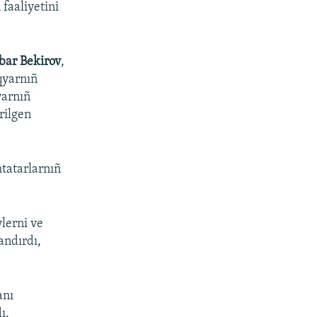
faaliyetini
.
bar Bekirov
,
qyarnıñ
yarnıñ
rilgen
tatarlarnıñ
vlerni ve
andırdı,
anı
ı.