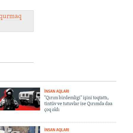
qurmaq
İNSAN AQLARI
"Qırım birdemligi" işini toqtattı,
tintüv ve tutuvlar ise Qırımda daa
çoq oldı
İNSAN AQLARI