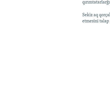
qırımtatarlarğ
Sekiz aq qorça
etmesini talap 