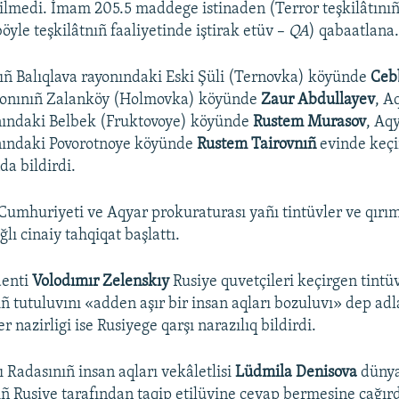
tilmedi. İmam 205.5 maddege istinaden (Terror teşkilâtınıñ 
böyle teşkilâtnıñ faaliyetinde iştirak etüv –
QA
) qabaatlana
ıñ Balıqlava rayonındaki Eski Şüli (Ternovka) köyünde
Ceb
yonınıñ Zalanköy (Holmovka) köyünde
Zaur Abdullayev
, A
ındaki Belbek (Fruktovoye) köyünde
Rustem Murasov
, Aq
ındaki Povorotnoye köyünde
Rustem Tairovnıñ
evinde keçi
da bildirdi.
umhuriyeti ve Aqyar prokuraturası yañı tintüvler ve qırım
lı cinaiy tahqiqat başlattı.
enti
Volodımır Zelenskıy
Rusiye quvetçileri keçirgen tintü
ıñ tutuluvını «adden aşır bir insan aqları bozuluvı» dep adl
er nazirligi ise Rusiyege qarşı narazılıq bildirdi.
 Radasınıñ insan aqları vekâletlisi
Lüdmila Denisova
düny
ıñ Rusiye tarafından taqip etilüvine cevap bermesine çağırd