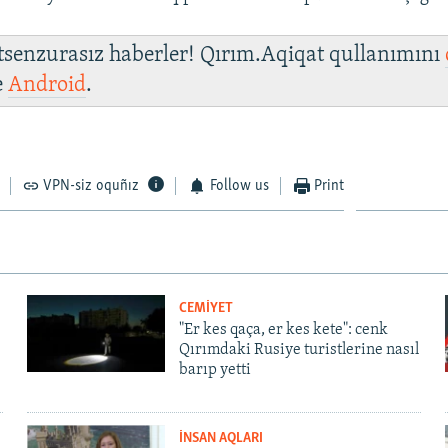
 tsenzurasız haberler! Qırım.Aqiqat qullanımını
e
Android
.
VPN-siz oquñız
Follow us
Print
CEMİYET
"Er kes qaça, er kes kete": cenk
Qırımdaki Rusiye turistlerine nasıl
barıp yetti
İNSAN AQLARI