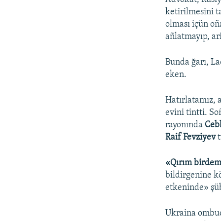
ketirilmesini 
olması içün oñ
añlatmayıp, ar
Bunda ğarı, La
eken.
Hatırlatamız, 
evini tintti. So
rayonında
Ceb
Raif Fevziyev
t
«Qırım birdem
bildirgenine kö
etkeninde» şü
Ukraina omb