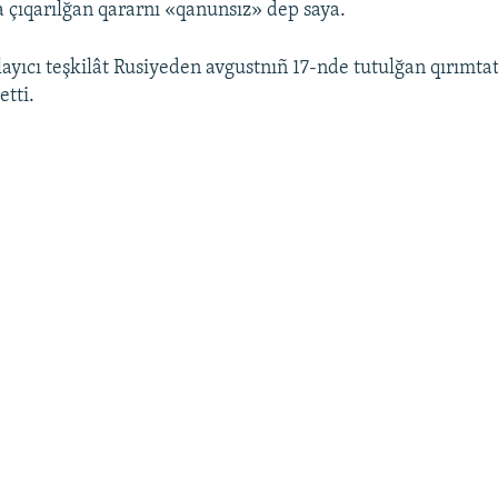
a çıqarılğan qararnı «qanunsız» dep saya.
layıcı teşkilât Rusiyeden avgustnıñ 17-nde tutulğan qırımtat
etti.