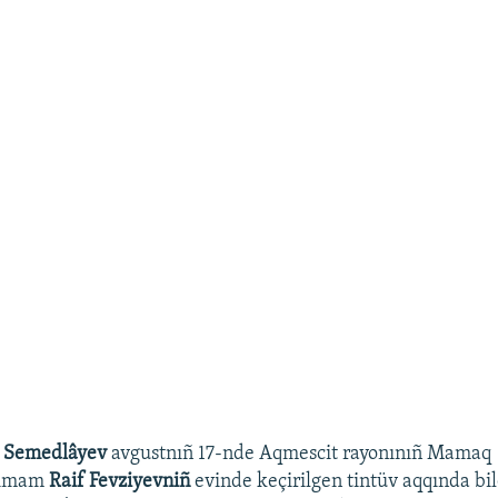
 Semedlâyev
avgustnıñ 17-nde Aqmescit rayonınıñ Mamaq 
i imam
Raif Fevziyevniñ
evinde keçirilgen tintüv aqqında bi