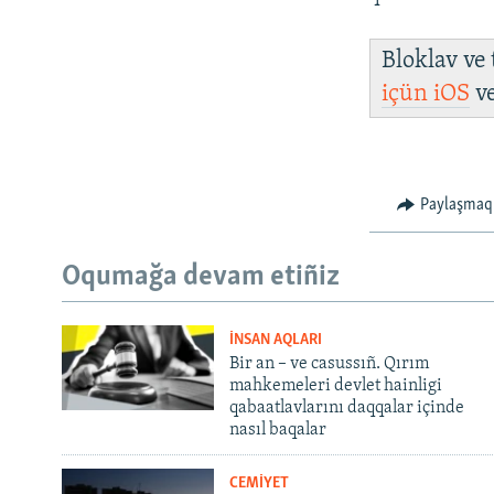
Bloklav ve
içün
iOS
v
Paylaşmaq
Oqumağa devam etiñiz
İNSAN AQLARI
Bir an – ve casussıñ. Qırım
mahkemeleri devlet hainligi
qabaatlavlarını daqqalar içinde
nasıl baqalar
CEMİYET