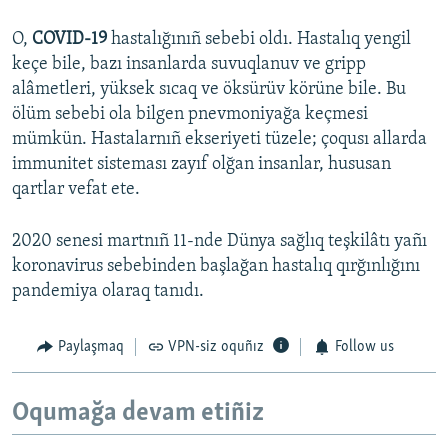
O,
COVID-19
hastalığınıñ sebebi oldı. Hastalıq yengil
keçe bile, bazı insanlarda suvuqlanuv ve gripp
alâmetleri, yüksek sıcaq ve öksürüv körüne bile. Bu
ölüm sebebi ola bilgen pnevmoniyağa keçmesi
mümkün. Hastalarnıñ ekseriyeti tüzele; çoqusı allarda
immunitet sisteması zayıf olğan insanlar, hususan
qartlar vefat ete.
2020 senesi martnıñ 11-nde Dünya sağlıq teşkilâtı yañı
koronavirus sebebinden başlağan hastalıq qırğınlığını
pandemiya olaraq tanıdı.
Paylaşmaq
VPN-siz oquñız
Follow us
Oqumağa devam etiñiz