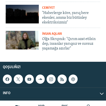
CEMİYET
"Haberlerge köre, yarıq bere
ekenler, amma biz bütünley
ekektriksizmiz"
İNSAN AQLARI
Olğa Skrıpnık: "Qırım azat etilsin
dep, insanlar yarıqsız ve suvsuz
yaşamağa azırlar"
QOŞULIÑIZ!
INFO
© Qırım.Aqiqat, 2026 | All Rights Reserved.