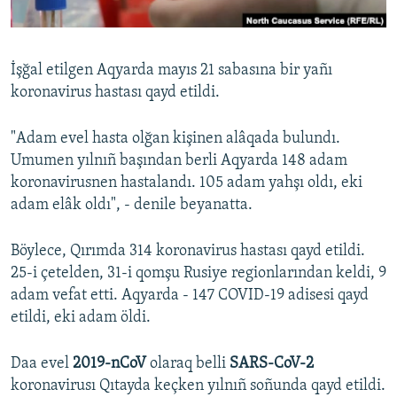
Русский
Українською
İşğal etilgen Aqyarda mayıs 21 sabasına bir yañı
koronavirus hastası qayd etildi.
QOŞULIÑIZ!
"Adam evel hasta olğan kişinen alâqada bulundı.
Umumen yılnıñ başından berli Aqyarda 148 adam
koronavirusnen hastalandı. 105 adam yahşı oldı, eki
RFE/RS bütün saytları
adam elâk oldı", - denile beyanatta.
Böylece, Qırımda 314 koronavirus hastası qayd etildi.
25-i çetelden, 31-i qomşu Rusiye regionlarından keldi, 9
adam vefat etti. Aqyarda - 147 COVID-19 adisesi qayd
etildi, eki adam öldi.
Daa evel
2019-nCoV
olaraq belli
SARS-CoV-2
koronavirusı Qıtayda keçken yılnıñ soñunda qayd etildi.