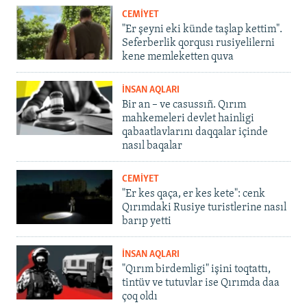
CEMİYET
"Er şeyni eki künde taşlap kettim".
Seferberlik qorqusı rusiyelilerni
kene memleketten quva
İNSAN AQLARI
Bir an – ve casussıñ. Qırım
mahkemeleri devlet hainligi
qabaatlavlarını daqqalar içinde
nasıl baqalar
CEMİYET
"Er kes qaça, er kes kete": cenk
Qırımdaki Rusiye turistlerine nasıl
barıp yetti
İNSAN AQLARI
"Qırım birdemligi" işini toqtattı,
tintüv ve tutuvlar ise Qırımda daa
çoq oldı