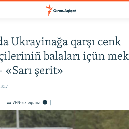
a Ukrayinağa qarşı cenk
kçileriniñ balaları içün me
– «Sarı şerit»
13:17
VPN-siz oquñız