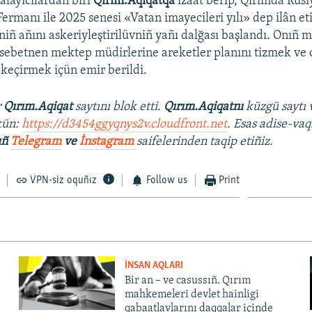
alayıcılardan biri
Qırım.Aqiqatqa
izaat berip, Qırımda Rusi
Fermanı ile 2025 senesi «Vatan imayecileri yılı» dep ilân e
rniñ añını askeriyleştirilüvniñ yañı dalğası başlandı. Onıñ
ebetnen mektep müdirlerine areketler planını tizmek ve on
keçirmek içün emir berildi.
r
Qırım.Aqiqat
saytını blok etti.
Qırım.Aqiqatnı
küzgü saytı 
kün:
https://d3454ggyqnys2v.cloudfront.net
. Esas adise-vaq
ıñ
Telegram
ve
İnstagram
saifelerinden taqip etiñiz.
VPN-siz oquñız
Follow us
Print
İNSAN AQLARI
Bir an – ve casussıñ. Qırım
mahkemeleri devlet hainligi
qabaatlavlarını daqqalar içinde