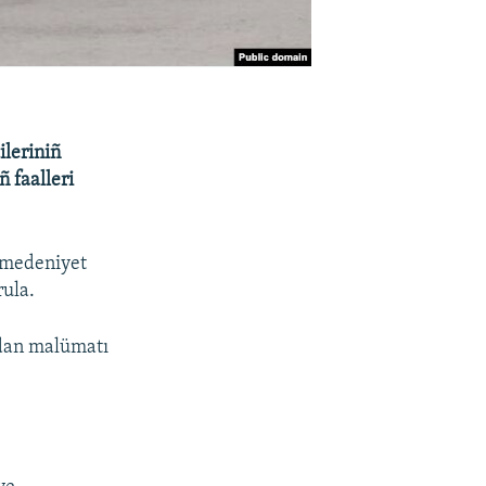
ileriniñ
ñ faalleri
 medeniyet
rula.
ından malümatı