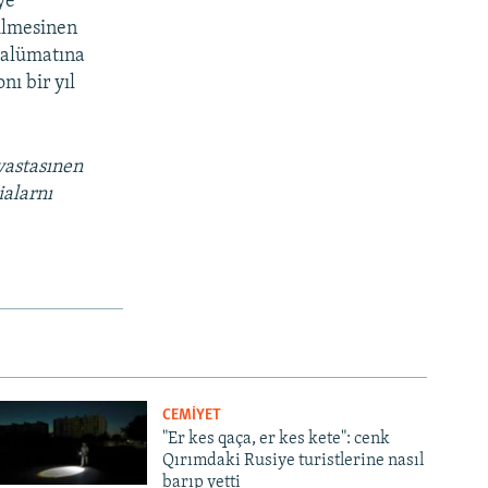
ye
tilmesinen
 malümatına
ı bir yıl
vastasınen
ialarnı
CEMİYET
"Er kes qaça, er kes kete": cenk
Qırımdaki Rusiye turistlerine nasıl
barıp yetti