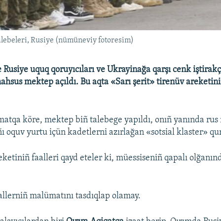
lebeleri, Rusiye (nümüneviy fotoresim)
 Rusiye uquq qoruyıcıları ve Ukrayinağa qarşı cenk iştirakç
ahsus mektep açıldı. Bu aqta «Sarı şerit» tirenüv areketini
atqa köre, mektep biñ talebege yapıldı, onıñ yanında rus
ı oquv yurtu içün kadetlerni azırlağan «sotsial klaster» qu
reketiniñ faalleri qayd eteler ki, müessiseniñ qapalı olğan
allerniñ malümatını tasdıqlap olamay.