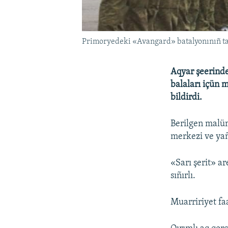
Primoryedeki «Avangard» batalyonınıñ ta
Aqyar şeerinde
balaları içün m
bildirdi.
Berilgen malüm
merkezi ve yañ
«Sarı şerit» a
sıñırlı.
Muarririyet fa