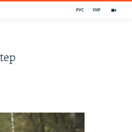
РУС
УКР
ktep