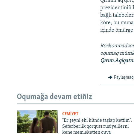
Qırımlı aq qorç
prezidentiniñ 
bağlı talebele
köre, bu munas
içinde ömürge 
Roskomnadzo
oqumaq müm
Qırım.Aqiqatn
Paylaşmaq
Oqumağa devam etiñiz
CEMİYET
"Er şeyni eki künde taşlap kettim".
Seferberlik qorqusı rusiyelilerni
kene memleketten quva