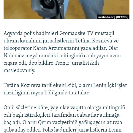
Русский
Українською
Aqyarda polis hadimleri Gromadske TV mustaqil
QOŞULIÑIZ!
ukrain kanalınıñ jurnalistlerini Tetâna Kozıreva ve
teleoperator Karen Arzumanânnı yaqaladılar. Olar
Nahimov meydanındaki mitinginiñ canlı yayınlavını
çıqara edi, dep bildire Tsentr jurnalistskih
RFE/RS bütün saytları
rassledovaniy.
Tetâna Kozıreva tarif ekeni kibi, olarnı Lenin İçki işler
nazirliginiñ rayon bölüginde tutatalar.
Onıñ sözlerine köre, yayınlav vaqıtta olarğa mitingniñ
esli başlı iştirakçileri tarafından qabaatlar atılmağa
başladı. Olarnı Qırım vaziyetiniñ yañlış aydınlatuvda
qabaatlay ediler. Polis hadimleri jurnalistlerni Lenin