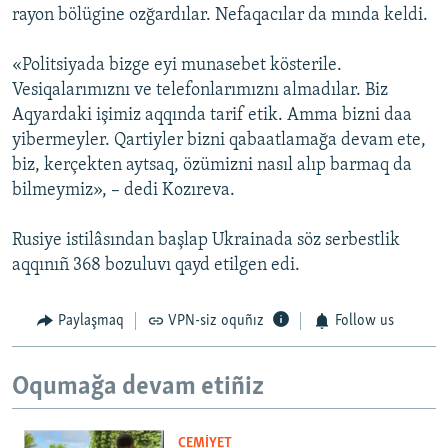
rayon bölügine ozğardılar. Nefaqacılar da mında keldi.
«Politsiyada bizge eyi munasebet kösterile.
Vesiqalarımıznı ve telefonlarımıznı almadılar. Biz
Aqyardaki işimiz aqqında tarif etik. Amma bizni daa
yibermeyler. Qartiyler bizni qabaatlamağa devam ete,
biz, kerçekten aytsaq, özümizni nasıl alıp barmaq da
bilmeymiz», – dedi Kozıreva.
Rusiye istilâsından başlap Ukrainada söz serbestlik
aqqınıñ 368 bozuluvı qayd etilgen edi.
Paylaşmaq
VPN-siz oquñız
Follow us
Oqumağa devam etiñiz
CEMİYET