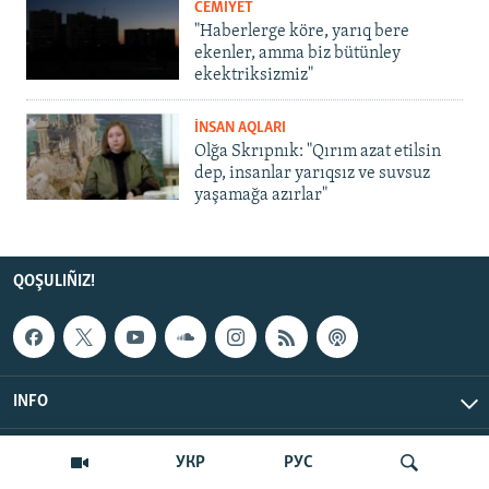
CEMİYET
"Haberlerge köre, yarıq bere
ekenler, amma biz bütünley
ekektriksizmiz"
İNSAN AQLARI
Olğa Skrıpnık: "Qırım azat etilsin
dep, insanlar yarıqsız ve suvsuz
yaşamağa azırlar"
QOŞULIÑIZ!
INFO
© Qırım.Aqiqat, 2026 | All Rights Reserved.
УКР
РУС