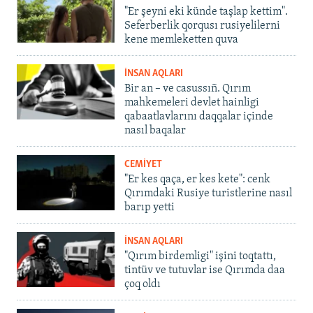
"Er şeyni eki künde taşlap kettim".
Seferberlik qorqusı rusiyelilerni
kene memleketten quva
İNSAN AQLARI
Bir an – ve casussıñ. Qırım
mahkemeleri devlet hainligi
qabaatlavlarını daqqalar içinde
nasıl baqalar
CEMİYET
"Er kes qaça, er kes kete": cenk
Qırımdaki Rusiye turistlerine nasıl
barıp yetti
İNSAN AQLARI
"Qırım birdemligi" işini toqtattı,
tintüv ve tutuvlar ise Qırımda daa
çoq oldı