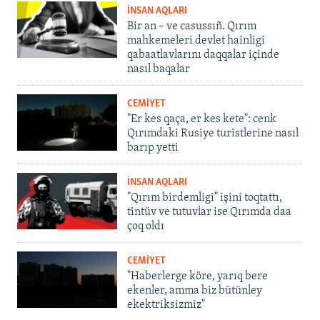
İNSAN AQLARI
Bir an – ve casussıñ. Qırım
mahkemeleri devlet hainligi
qabaatlavlarını daqqalar içinde
nasıl baqalar
CEMİYET
"Er kes qaça, er kes kete": cenk
Qırımdaki Rusiye turistlerine nasıl
barıp yetti
İNSAN AQLARI
"Qırım birdemligi" işini toqtattı,
tintüv ve tutuvlar ise Qırımda daa
çoq oldı
CEMİYET
"Haberlerge köre, yarıq bere
ekenler, amma biz bütünley
ekektriksizmiz"