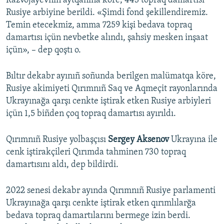
Razvojayevniñ aytqanına köre, 443 topraq damartısı
Rusiye arbiyine berildi. «Şimdi fond şekillendiremiz.
Русский
Temin etecekmiz, amma 7259 kişi bedava topraq
Українською
damartısı içün nevbetke alındı, şahsiy mesken inşaat
içün», – dep qoştı o.
QOŞULIÑIZ!
Bıltır dekabr ayınıñ soñunda berilgen malümatqa köre,
Rusiye akimiyeti Qırımnıñ Saq ve Aqmeçit rayonlarında
Ukrayınağa qarşı cenkte iştirak etken Rusiye arbiyleri
RFE/RS bütün saytları
içün 1,5 biñden çoq topraq damartısı ayırıldı.
Qırımnıñ Rusiye yolbaşçısı
Sergey Aksenov
Ukrayına ile
cenk iştirakçileri Qırımda tahminen 730 topraq
damartısını aldı, dep bildirdi.
2022 senesi dekabr ayında Qırımnıñ Rusiye parlamenti
Ukrayınağa qarşı cenkte iştirak etken qırımlılarğa
bedava topraq damartılarını bermege izin berdi.