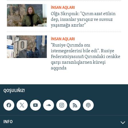
İNSAN AQLARI
Olğa Skrıpnık: "Qırım azat etilsin
dep, insanlar yarıqsız ve suvsuz
yaşamağa azırlar"
İNSAN AQLARI
"Rusiye Qırımda onı
istemegenlerini bile edi". Rusiye
Federatsiyasınıñ Qırımdaki cenkke
qarşı narazılıqlarnen küreşi
aqqında
QOŞULIÑIZ!
INFO