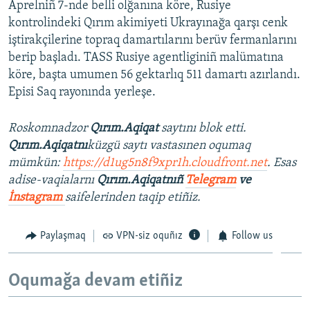
Aprelniñ 7-nde belli olğanına köre, Rusiye
kontrolindeki Qırım akimiyeti Ukrayınağa qarşı cenk
iştirakçilerine topraq damartılarını berüv fermanlarını
berip başladı. TASS Rusiye agentliginiñ malümatına
köre, başta umumen 56 gektarlıq 511 damartı azırlandı.
Episi Saq rayonında yerleşe.
Roskomnadzor
Qırım.Aqiqat
saytını blok etti.
Qırım.Aqiqatnı
küzgü saytı vastasınen oqumaq
mümkün:
https://d1ug5n8f9xpr1h.cloudfront.net
. Esas
adise-vaqialarnı
Qırım.Aqiqatnıñ
Telegram
ve
İnstagram
saifelerinden taqip etiñiz.
Paylaşmaq
VPN-siz oquñız
Follow us
Oqumağa devam etiñiz