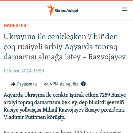
Link
açıqlığı
Esas
HABERLER
mündericege
HABERLER
Ukrayına ile cenkleşken 7 biñden
qaytmaq
SİYASET
Baş
çoq rusiyeli arbiy Aqyarda topraq
İQTİSADİYAT
navigatsiyağa
damartısı almağa istey – Razvojayev
qaytmaq
CEMİYET
Qıdıruvğa
19 fevral 2024, 15:50
MEDENİYET
qaytmaq
Paylaşmaq
VPN-siz oquñız
İNSAN AQLARI
Aqyarda Ukrayına ile cenkte iştirak etken 7259 Rusiye
VİDEO
arbiyi topraq damartısını bekley, dep bildirdi şeerniñ
SÜRET
Rusiye yolbaşçısı Mihail Razvojayev Rusiye prezidenti
BLOGLAR
Vladimir Putinnen körüşip.
FİKİR