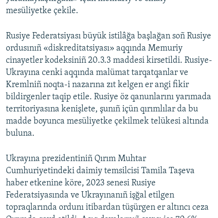
mesüliyetke çekile.
Rusiye Federatsiyası büyük istilâğa başlağan soñ Rusiye
ordusınıñ «diskreditatsiyası» aqqında Memuriy
cinayetler kodeksiniñ 20.3.3 maddesi kirsetildi. Rusiye-
Ukrayına cenki aqqında malümat tarqatqanlar ve
Kremlniñ noqta-i nazarına zıt kelgen er angi fikir
bildirgenler taqip etile. Rusiye öz qanunlarını yarımada
territoriyasına kenişlete, şunıñ içün qırımlılar da bu
madde boyunca mesüliyetke çekilmek telükesi altında
buluna.
Ukrayına prezidentiniñ Qırım Muhtar
Cumhuriyetindeki daimiy temsilcisi Tamila Taşeva
haber etkenine köre, 2023 senesi Rusiye
Federatsiyasında ve Ukrayınanıñ işğal etilgen
topraqlarında ordunı itibardan tüşürgen er altıncı ceza