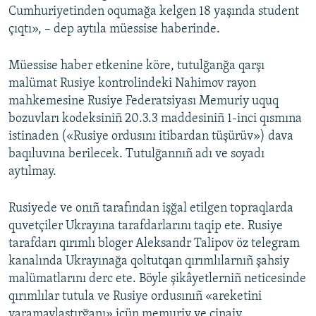
Cumhuriyetinden oqumağa kelgen 18 yaşında student
çıqtı», – dep aytıla müessise haberinde.
Müessise haber etkenine köre, tutulğanğa qarşı
malümat Rusiye kontrolindeki Nahimov rayon
mahkemesine Rusiye Federatsiyası Memuriy uquq
bozuvları kodeksiniñ 20.3.3 maddesiniñ 1-inci qısmına
istinaden («Rusiye ordusını itibardan tüşürüv») dava
baqıluvına berilecek. Tutulğannıñ adı ve soyadı
aytılmay.
Rusiyede ve onıñ tarafından işğal etilgen topraqlarda
quvetçiler Ukrayına tarafdarlarını taqip ete. Rusiye
tarafdarı qırımlı bloger Aleksandr Talipov öz telegram
kanalında Ukrayınağa qoltutqan qırımlılarnıñ şahsiy
malümatlarını derc ete. Böyle şikâyetlerniñ neticesinde
qırımlılar tutula ve Rusiye ordusınıñ «areketini
yaramaylaştırğanı» içün memuriy ve cinaiy