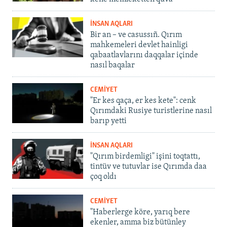
İNSAN AQLARI
Bir an – ve casussıñ. Qırım
mahkemeleri devlet hainligi
qabaatlavlarını daqqalar içinde
nasıl baqalar
CEMİYET
"Er kes qaça, er kes kete": cenk
Qırımdaki Rusiye turistlerine nasıl
barıp yetti
İNSAN AQLARI
"Qırım birdemligi" işini toqtattı,
tintüv ve tutuvlar ise Qırımda daa
çoq oldı
CEMİYET
"Haberlerge köre, yarıq bere
ekenler, amma biz bütünley