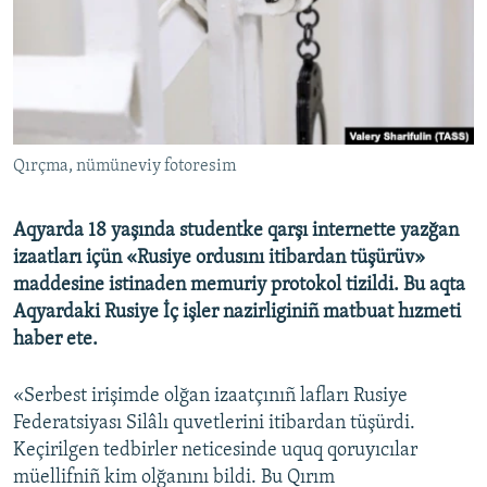
Русский
Українською
QOŞULIÑIZ!
Qırçma, nümüneviy fotoresim
Aqyarda 18 yaşında studentke qarşı internette yazğan
RFE/RS bütün saytları
izaatları içün «Rusiye ordusını itibardan tüşürüv»
maddesine istinaden memuriy protokol tizildi. Bu aqta
Aqyardaki Rusiye İç işler nazirliginiñ matbuat hızmeti
haber ete.
«Serbest irişimde olğan izaatçınıñ lafları Rusiye
Federatsiyası Silâlı quvetlerini itibardan tüşürdi.
Keçirilgen tedbirler neticesinde uquq qoruyıcılar
müellifniñ kim olğanını bildi. Bu Qırım