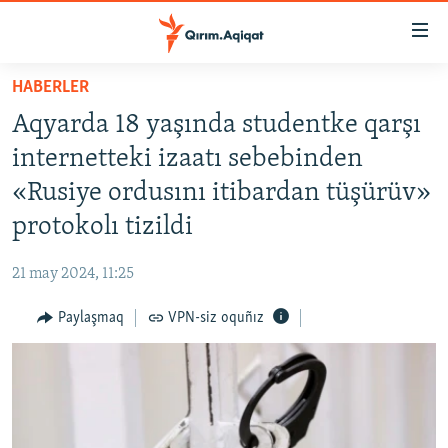
Link
açıqlığı
Esas
HABERLER
mündericege
HABERLER
Aqyarda 18 yaşında studentke qarşı
qaytmaq
SİYASET
Baş
internetteki izaatı sebebinden
İQTİSADİYAT
navigatsiyağa
«Rusiye ordusını itibardan tüşürüv»
qaytmaq
CEMİYET
protokolı tizildi
Qıdıruvğa
MEDENİYET
qaytmaq
21 may 2024, 11:25
İNSAN AQLARI
Paylaşmaq
VPN-siz oquñız
VİDEO
SÜRET
BLOGLAR
FİKİR