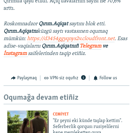
Qırımda qayd etildi. Açıq davalarnıñ sayısı ise 70,6%
arttı.
Roskomnadzor
Qırım.Aqiqat
saytını blok etti.
Qırım.Aqiqatnı
küzgü saytı vastasınen oqumaq
mümkün:
https://d3454ggyqnys2v.cloudfront.net
. Esas
adise-vaqialarnı
Qırım.Aqiqatnıñ
Telegram
ve
İnstagram
saifelerinden taqip etiñiz.
Paylaşmaq
VPN-siz oquñız
Follow us
Oqumağa devam etiñiz
CEMİYET
"Er şeyni eki künde taşlap kettim".
Seferberlik qorqusı rusiyelilerni
kene memleketten quva