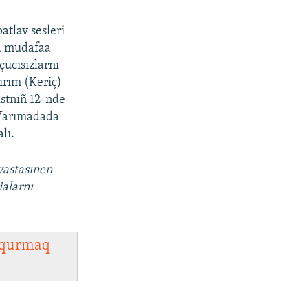
tlav sesleri
va mudafaa
çucısızlarnı
ırım (Keriç)
ustnıñ 12-nde
 Yarımadada
lı.
vastasınen
ialarnı
qurmaq