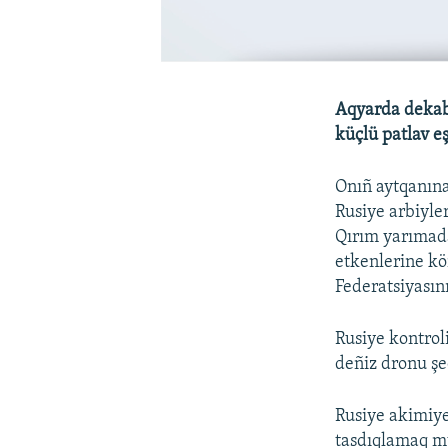
Aqyarda dekabr
küçlü patlav eş
Onıñ aytqanına
Rusiye arbiyle
Qırım yarımada
etkenlerine kör
Federatsiyasını
Rusiye kontrol
deñiz dronu şe
Rusiye akimiye
tasdıqlamaq m