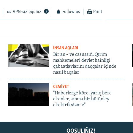
VPN-siz oquñız
Follow us
Print
İNSAN AQLARI
Bir an – ve casussıñ. Qırım
mahkemeleri devlet hainligi
qabaatlavlarını daqqalar içinde
nasıl baqalar
CEMİYET
"Haberlerge köre, yarıq bere
ekenler, amma biz bütünley
ekektriksizmiz"
QOŞULIÑIZ!