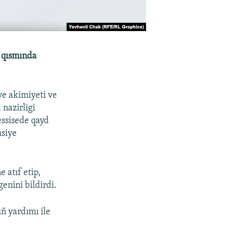
y qısmında
ye akimiyeti ve
nazirligi
essisede qayd
usiye
 atıf etip,
enini bildirdi.
ñ yardımı ile