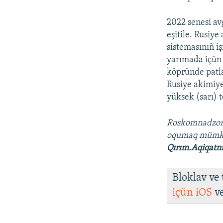
2022 senesi av
eşitile. Rusiy
sistemasınıñ i
yarımada içün 
köpründe patla
Rusiye akimiye
yüksek (sarı) 
Roskomnadzo
oqumaq müm
Qırım.Aqiqatn
Bloklav ve
içün
iOS
v