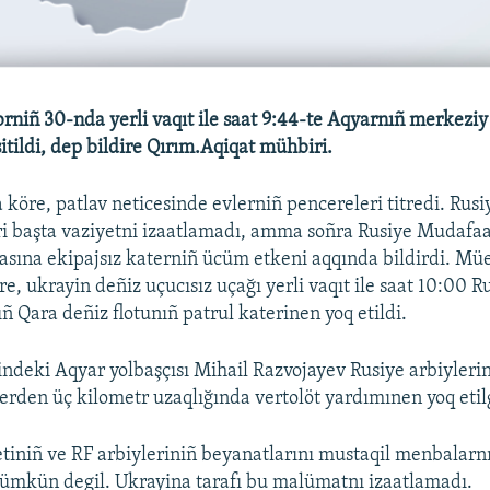
niñ 30-nda yerli vaqıt ile saat 9:44-te Aqyarnıñ merkezi
itildi, dep bildire Qırım.Aqiqat mühbiri.
 köre, patlav neticesinde evlerniñ pencereleri titredi. Rusi
ri başta vaziyetni izaatlamadı, amma soñra Rusiye Mudafaa 
sına ekipajsız katerniñ ücüm etkeni aqqında bildirdi. Mü
e, ukrayin deñiz uçucısız uçağı yerli vaqıt ile saat 10:00 R
ñ Qara deñiz flotunıñ patrul katerinen yoq etildi.
indeki Aqyar yolbaşçısı Mihail Razvojayev Rusiye arbiylerine
erden üç kilometr uzaqlığında vertolöt yardımınen yoq etilg
tiniñ ve RF arbiyleriniñ beyanatlarını mustaqil menbalarnı
ümkün degil. Ukrayina tarafı bu malümatnı izaatlamadı.