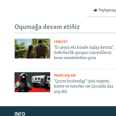
Paylaşmaq
Oqumağa devam etiñiz
CEMİYET
"Er şeyni eki künde taşlap kettim".
Seferberlik qorqusı rusiyelilerni
kene memleketten quva
İNSAN AQLARI
"Qırım birdemligi" işini toqtattı,
tintüv ve tutuvlar ise Qırımda daa
çoq oldı
Русский
INFO
Українською