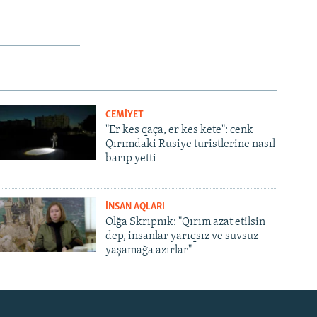
CEMİYET
"Er kes qaça, er kes kete": cenk
Qırımdaki Rusiye turistlerine nasıl
barıp yetti
İNSAN AQLARI
Olğa Skrıpnık: "Qırım azat etilsin
dep, insanlar yarıqsız ve suvsuz
yaşamağa azırlar"