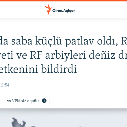
a saba küçlü patlav oldı, 
eti ve RF arbiyleri deñiz 
tkenini bildirdi
11:54
VPN-siz oquñız