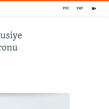
РУС
УКР
Rusiye
dronu