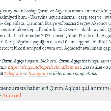
gust ayından başlap Qırım ve Aqyarda aman-aman er kün pa
e akimiyeti bunı «Ukrayina uçucısızlarına» qarşı ateş ve «a
şi» dep añlata. Qırımnıñ Rusiye yolbaşçısı Sergey Aksönov u
«esas telüke» dep adlandırdı. 2022 senesi oktâbr ayında Q
v oldı. Daa bir patlav 2023 senesi iyülniñ 17-nde oldı. Avg
ti Keriç köprüne yapılğan daa eki ücüm aqqında bildirdi.
terror telükesi seviyesi devam ete. Aqmescit ava limanı qapa
r
Qırım.Aqiqat
saytını blok etti.
Qırım.Aqiqatnı
küzgü saytı 
kün:
https://d1ug5n8f9xpr1h.cloudfront.net
. Esas adise-vaq
ıñ
Telegram
ve
İnstagram
saifelerinden taqip etiñiz.
 tsenzurasız haberler! Qırım.Aqiqat qullanımını
e
Android
.