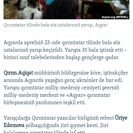
Русский
Українською
Qırımtatar tilinde bala söz ustalarınıñ yarışı, Aqyar
QOŞULIÑIZ!
Aqyarda aprelniñ 23-nde qırımtatar tilinde bala söz
ustalarınıñ yarışı keçirildi. Yarışta 35 bala iştirak etti –
birinci sınıf talebelerinden başlap gençlerge qadar.
RFE/RS bütün saytları
Qırım.Aqiqat
mühbiriniñ bildirgenine köre, iştirakçiler
arasında Aqyarda yaşağan genç ukrainler de bar edi.
Yarışnı qırımtatar milliy-medeniy cemiyeti şeerniñ
milliy-medeniy merkezi ve «Aqyar» qırımtatar
birleşmesiniñ yardımınen teşkil etti.
Yarışçılarğa Qırımtatar yazıcılar birliginiñ reberi
Üriye
Edemova
yolbaşçılığında jüri qıymet kesti. Jüri