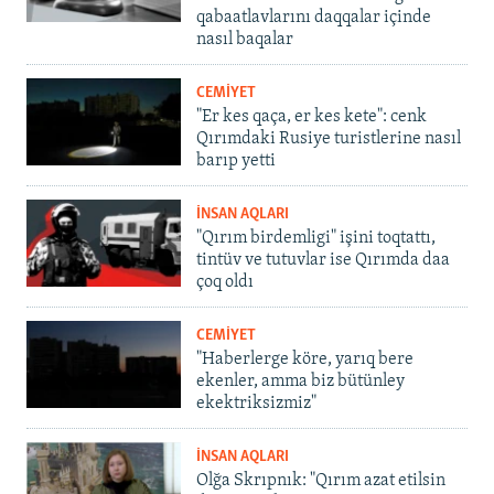
qabaatlavlarını daqqalar içinde
nasıl baqalar
CEMİYET
"Er kes qaça, er kes kete": cenk
Qırımdaki Rusiye turistlerine nasıl
barıp yetti
İNSAN AQLARI
"Qırım birdemligi" işini toqtattı,
tintüv ve tutuvlar ise Qırımda daa
çoq oldı
CEMİYET
"Haberlerge köre, yarıq bere
ekenler, amma biz bütünley
ekektriksizmiz"
İNSAN AQLARI
Olğa Skrıpnık: "Qırım azat etilsin