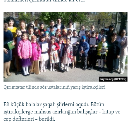
balalarnen qırımtatar tilinde laf etti.
Qırımtatar tilinde söz ustalarınıñ yarış iştirakçileri
Eñ küçük balalar şaqalı şiirlerni oqudı. Bütün
iştirakçilerge mahsus azırlanğan bahşışlar – kitap ve
cep defterleri – berildi.