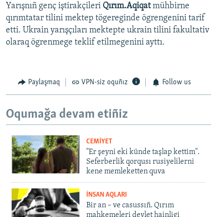
Yarışnıñ genç iştirakçileri
Qırım.Aqiqat
mühbirne
qırımtatar tilini mektep tögereginde ögrengenini tarif
etti. Ukrain yarışçıları mektepte ukrain tilini fakultativ
olaraq ögrenmege teklif etilmegenini ayttı.
Paylaşmaq
VPN-siz oquñız
Follow us
Oqumağa devam etiñiz
CEMİYET
"Er şeyni eki künde taşlap kettim".
Seferberlik qorqusı rusiyelilerni
kene memleketten quva
İNSAN AQLARI
Bir an – ve casussıñ. Qırım
mahkemeleri devlet hainligi