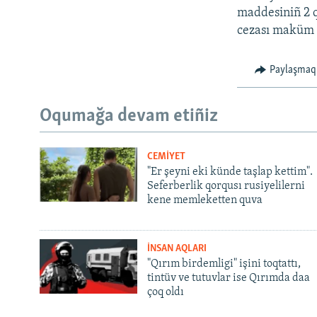
maddesiniñ 2 q
cezası maküm e
Paylaşmaq
Oqumağa devam etiñiz
CEMİYET
"Er şeyni eki künde taşlap kettim".
Seferberlik qorqusı rusiyelilerni
kene memleketten quva
İNSAN AQLARI
"Qırım birdemligi" işini toqtattı,
tintüv ve tutuvlar ise Qırımda daa
çoq oldı