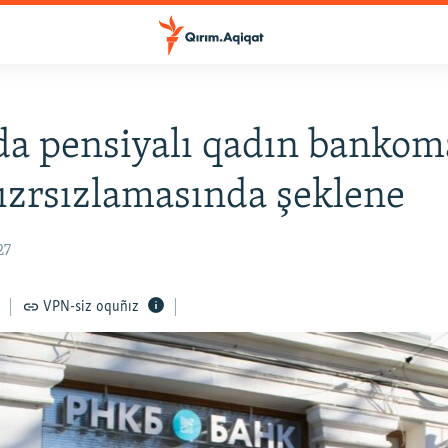
a pensiyalı qadın bankom
ızrsızlamasında şeklene
27
VPN-siz oquñız