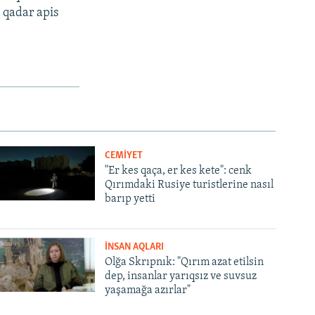
 qadar apis
CEMİYET
"Er kes qaça, er kes kete": cenk
Qırımdaki Rusiye turistlerine nasıl
barıp yetti
İNSAN AQLARI
Olğa Skrıpnık: "Qırım azat etilsin
dep, insanlar yarıqsız ve suvsuz
yaşamağa azırlar"