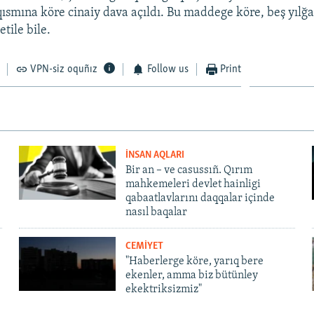
ısmına köre cinaiy dava açıldı. Bu maddege köre, beş yılğa
tile bile.
VPN-siz oquñız
Follow us
Print
İNSAN AQLARI
Bir an – ve casussıñ. Qırım
mahkemeleri devlet hainligi
qabaatlavlarını daqqalar içinde
nasıl baqalar
CEMİYET
"Haberlerge köre, yarıq bere
ekenler, amma biz bütünley
ekektriksizmiz"