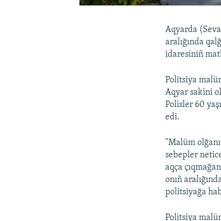
Aqyarda (Sevas
aralığında qal
idaresiniñ mat
Politsiya malü
Aqyar sakini o
Polisler 60 yaş
edi.
"Malüm olğanı 
sebepler netic
aqça çıqmağanı
onıñ aralığınd
politsiyağa ha
Politsiya malü