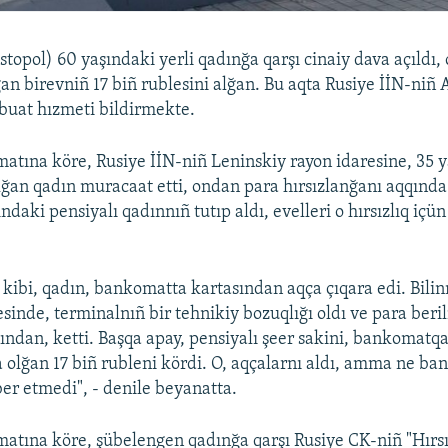
topol) 60 yaşındaki yerli qadınğa qarşı cinaiy dava açıldı,
ğan birevniñ 17 biñ rublesini alğan. Bu aqta Rusiye İİN-niñ
buat hızmeti bildirmekte.
matına köre, Rusiye İİN-niñ Leninskiy rayon idaresine, 35 
lğan qadın muracaat etti, ondan para hırsızlanğanı aqqında 
ındaki pensiyalı qadınnıñ tutıp aldı, evelleri o hırsızlıq içü
kibi, qadın, bankomatta kartasından aqça çıqara edi. Bil
esinde, terminalnıñ bir tehnikiy bozuqlığı oldı ve para beri
ndan, ketti. Başqa apay, pensiyalı şeer sakini, bankomatqa
a olğan 17 biñ rubleni kördi. O, aqçalarnı aldı, amma ne ba
ber etmedi", - denile beyanatta.
matına köre, şübelengen qadınğa qarşı Rusiye CK-niñ "Hırsı