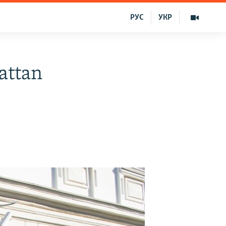
РУС
УКР
attan