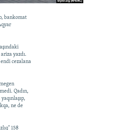
 o, bankomat
 Aqyar
yaşındaki
ariza yazdı.
n endi cezalana
inmegen
lmedi. Qadın,
 yaqınlaşıp,
nkqa, ne de
zlıq" 158