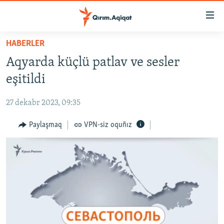
Link
açıqlığı
Esas
HABERLER
mündericege
HABERLER
Aqyarda küçlü patlav ve sesler
qaytmaq
SİYASET
Baş
eşitildi
İQTİSADİYAT
navigatsiyağa
qaytmaq
27 dekabr 2023, 09:35
CEMİYET
Qıdıruvğa
MEDENİYET
Paylaşmaq
VPN-siz oquñız
qaytmaq
İNSAN AQLARI
VİDEO
SÜRET
BLOGLAR
FİKİR