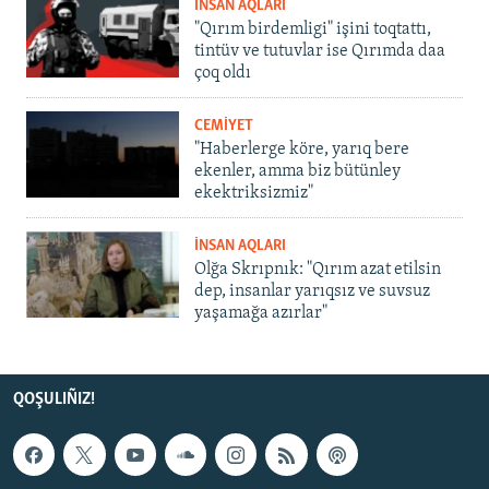
İNSAN AQLARI
"Qırım birdemligi" işini toqtattı,
tintüv ve tutuvlar ise Qırımda daa
çoq oldı
CEMİYET
"Haberlerge köre, yarıq bere
ekenler, amma biz bütünley
ekektriksizmiz"
İNSAN AQLARI
Olğa Skrıpnık: "Qırım azat etilsin
dep, insanlar yarıqsız ve suvsuz
yaşamağa azırlar"
QOŞULIÑIZ!