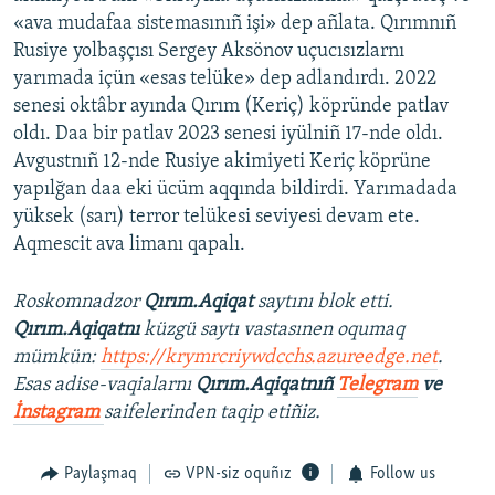
«ava mudafaa sistemasınıñ işi» dep añlata. Qırımnıñ
Rusiye yolbaşçısı Sergey Aksönov uçucısızlarnı
yarımada içün «esas telüke» dep adlandırdı. 2022
senesi oktâbr ayında Qırım (Keriç) köpründe patlav
oldı. Daa bir patlav 2023 senesi iyülniñ 17-nde oldı.
Avgustnıñ 12-nde Rusiye akimiyeti Keriç köprüne
yapılğan daa eki ücüm aqqında bildirdi. Yarımadada
yüksek (sarı) terror telükesi seviyesi devam ete.
Aqmescit ava limanı qapalı.
Roskomnadzor
Qırım.Aqiqat
saytını blok etti.
Qırım.Aqiqatnı
küzgü saytı vastasınen oqumaq
mümkün:
https://krymrcriywdcchs.azureedge.net
.
Esas adise-vaqialarnı
Qırım.Aqiqatnıñ
Telegram
ve
İnstagram
saifelerinden taqip etiñiz.
Paylaşmaq
VPN-siz oquñız
Follow us