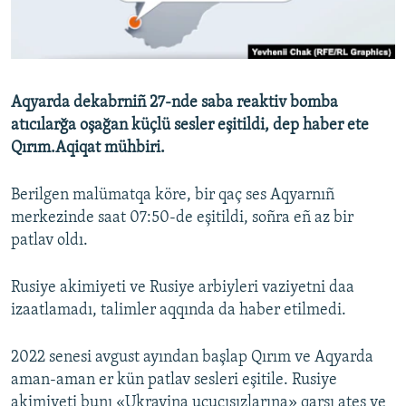
Русский
Українською
Aqyarda dekabrniñ 27-nde saba reaktiv bomba
QOŞULIÑIZ!
atıcılarğa oşağan küçlü sesler eşitildi, dep haber ete
Qırım.Aqiqat mühbiri.
Berilgen malümatqa köre, bir qaç ses Aqyarnıñ
RFE/RS bütün saytları
merkezinde saat 07:50-de eşitildi, soñra eñ az bir
patlav oldı.
Rusiye akimiyeti ve Rusiye arbiyleri vaziyetni daa
izaatlamadı, talimler aqqında da haber etilmedi.
2022 senesi avgust ayından başlap Qırım ve Aqyarda
aman-aman er kün patlav sesleri eşitile. Rusiye
akimiyeti bunı «Ukrayina uçucısızlarına» qarşı ateş ve