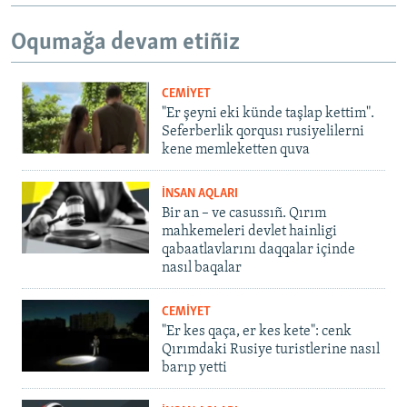
Oqumağa devam etiñiz
CEMİYET
"Er şeyni eki künde taşlap kettim".
Seferberlik qorqusı rusiyelilerni
kene memleketten quva
İNSAN AQLARI
Bir an – ve casussıñ. Qırım
mahkemeleri devlet hainligi
qabaatlavlarını daqqalar içinde
nasıl baqalar
CEMİYET
"Er kes qaça, er kes kete": cenk
Qırımdaki Rusiye turistlerine nasıl
barıp yetti