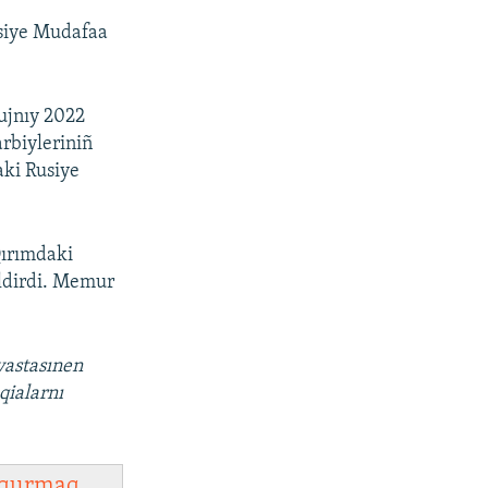
usiye Mudafaa
ujnıy 2022
arbiyleriniñ
aki Rusiye
Qırımdaki
ildirdi. Memur
vastasınen
qialarnı
qurmaq