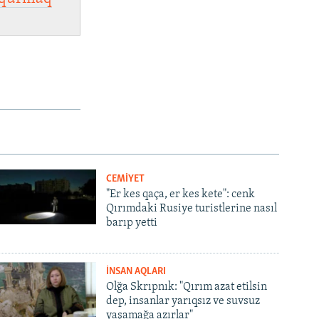
CEMİYET
"Er kes qaça, er kes kete": cenk
Qırımdaki Rusiye turistlerine nasıl
barıp yetti
İNSAN AQLARI
Olğa Skrıpnık: "Qırım azat etilsin
dep, insanlar yarıqsız ve suvsuz
yaşamağa azırlar"