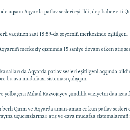
de aqşam Aqyarda patlav sesleri eşitildi, dep haber etti Q
yerli vaqıtnen saat 18:59-da şeyorniñ merkezinde eşitilgen.
Aqyarnıñ merkeziy qısmında 15 saniye devam etken atış ses
kanalları da Aqyarda patlav sesleri eşitilgeni aqqında bildi
e bu ava mudafaası sisteması çalışqan.
e yolbaşçısı Mihail Razvojayev şimdilik vaziyetni daa izaa
 berli Qırım ve Aqyarda aman-aman er kün patlav sesleri eş
ayına uçucısızlarına» atış ve «ava mudafaa sistemalarınıñ 