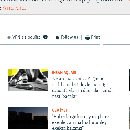
e
Android
.
VPN-siz oquñız
Follow us
Print
İNSAN AQLARI
Bir an – ve casussıñ. Qırım
mahkemeleri devlet hainligi
qabaatlavlarını daqqalar içinde
nasıl baqalar
CEMİYET
"Haberlerge köre, yarıq bere
ekenler, amma biz bütünley
ekektriksizmiz"