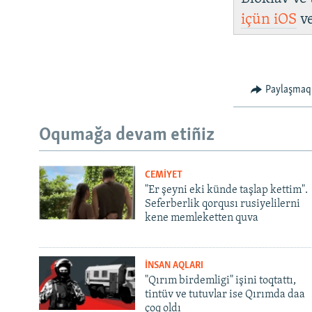
içün
iOS
v
Paylaşmaq
Oqumağa devam etiñiz
CEMİYET
"Er şeyni eki künde taşlap kettim".
Seferberlik qorqusı rusiyelilerni
kene memleketten quva
İNSAN AQLARI
"Qırım birdemligi" işini toqtattı,
tintüv ve tutuvlar ise Qırımda daa
çoq oldı