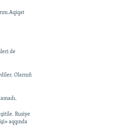
ırım.Aqiqat
leri de
rdiler. Olarnıñ
tlamadı.
itile. Rusiye
işi» aqqında