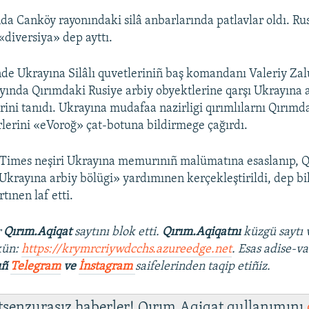
da Canköy rayonındaki silâ anbarlarında patlavlar oldı. R
«diversiya» dep ayttı.
de Ukrayına Silâlı quvetleriniñ baş komandanı Valeriy Zal
ayında Qırımdaki Rusiye arbiy obyektlerine qarşı Ukrayına 
rini tanıdı. Ukrayına mudafaa nazirligi qırımlılarnı Qırımd
rlerini «eVoroğ» çat-botuna bildirmege çağırdı.
Times neşiri Ukrayına memurınıñ malümatına esaslanıp, 
t Ukrayına arbiy bölügi» yardımınen kerçekleştirildi, dep b
rtınen laf etti.
r
Qırım.Aqiqat
saytını blok etti.
Qırım.Aqiqatnı
küzgü saytı 
kün:
https://krymrcriywdcchs.azureedge.net
. Esas adise-va
ıñ
Telegram
ve
İnstagram
saifelerinden taqip etiñiz.
 tsenzurasız haberler! Qırım.Aqiqat qullanımını