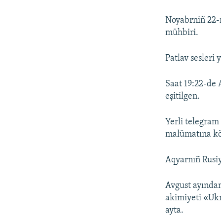
Noyabrniñ 22-n
mühbiri.
Patlav sesleri 
Saat 19:22-de 
eşitilgen.
Yerli telegram 
malümatına kör
Aqyarnıñ Rusiy
Avgust ayından
akimiyeti «Ukr
ayta.