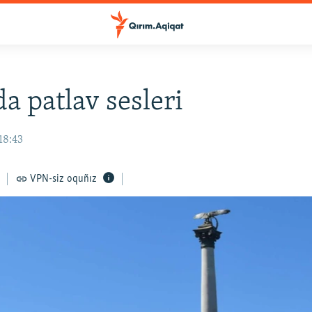
a patlav sesleri
18:43
VPN-siz oquñız