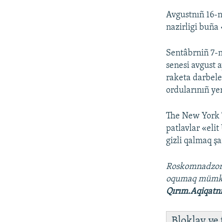
Avgustnıñ 16-n
nazirligi buña 
Sentâbrniñ 7-n
senesi avgust 
raketa darbele
ordularınıñ ye
The New York 
patlavlar «eli
gizli qalmaq şa
Roskomnadzo
oqumaq müm
Qırım.Aqiqatn
Bloklav ve