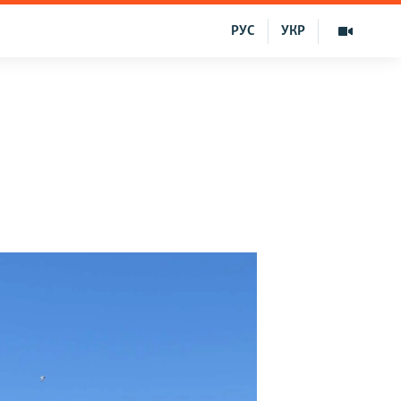
РУС
УКР