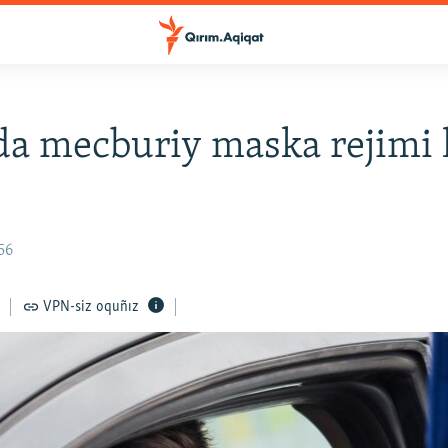
a mecburiy maska rejimi 
56
VPN-siz oquñız