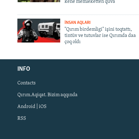
kene memleketten quva
İNSAN AQLARI
"Qırım birdemligi" işini toqtattı,
tintüv ve tutuvlar ise Qırımda daa
çoq oldı
Русский
INFO
Українською
Contacts
QOŞULIÑIZ!
Qırım.Aqiqat. Bizim aqqında
Android | iOS
RSS
RFE/RS bütün saytları