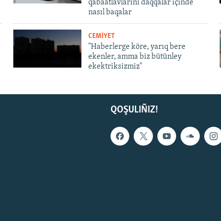
qabaatlavlarını daqqalar içinde
nasıl baqalar
CEMİYET
"Haberlerge köre, yarıq bere
ekenler, amma biz bütünley
ekektriksizmiz"
QOŞULIÑIZ!