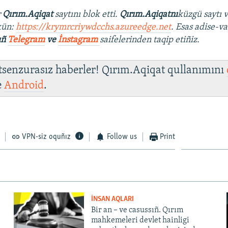
r
Qırım.Aqiqat
saytını blok etti.
Qırım.Aqiqatnı
küzgü saytı 
kün:
https://krymrcriywdcchs.azureedge.net
. Esas adise-va
ıñ
Telegram
ve
İnstagram
saifelerinden taqip etiñiz.
 tsenzurasız haberler! Qırım.Aqiqat qullanımını
e
Android
.
VPN-siz oquñız
Follow us
Print
İNSAN AQLARI
Bir an – ve casussıñ. Qırım
mahkemeleri devlet hainligi