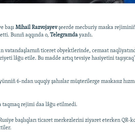
ye başı
Mihail Razvojayev
şeerde mecburiy maska rejiminiñ
 etti. Bunıñ aqqında o,
Telegramda
yazdı.
n vatandaşlarnıñ ticeret obyektlerinde, cemaat naqliyatı
yeti lâğu etile. Bu madde artıq tevsiye hasiyetini taşıycaq"
yünniñ 6-ndan uquqiy şahıslar müşterilerge maskasız hızm
taqmaq rejimi daa lâğu etilmedi.
Rusiye başlıqları ticaret merkezlerini ziyaret eterken QR-
tiler.