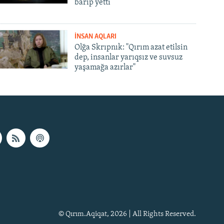
barıp yetti
İNSAN AQLARI
Olğa Skrıpnık: "Qırım azat etilsin
dep, insanlar yarıqsız ve suvsuz
yaşamağa azırlar"
© Qırım.Aqiqat, 2026 | All Rights Reserved.