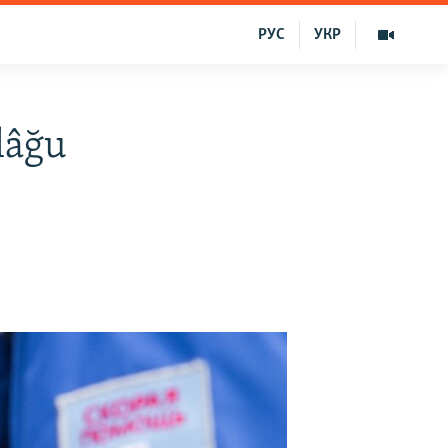
РУС
УКР
lâğu