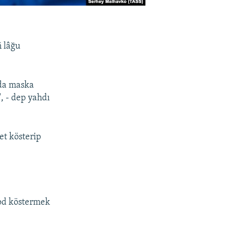
 lâğu
nda maska
, - dep yahdı
et kösterip
kod köstermek