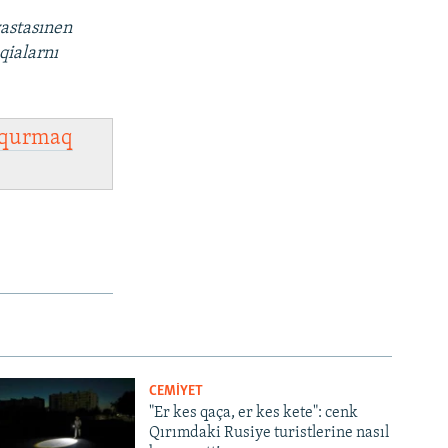
vastasınen
qialarnı
qurmaq
CEMİYET
"Er kes qaça, er kes kete": cenk
Qırımdaki Rusiye turistlerine nasıl