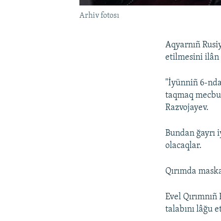
Arhiv fotosı
Aqyarnıñ Rusi
etilmesini ilân
"İyünniñ 6-nda
taqmaq mecburi
Razvojayev.
Bundan ğayrı i
olacaqlar.
Qırımda maska 
Evel Qırımnıñ 
talabını lâğu et