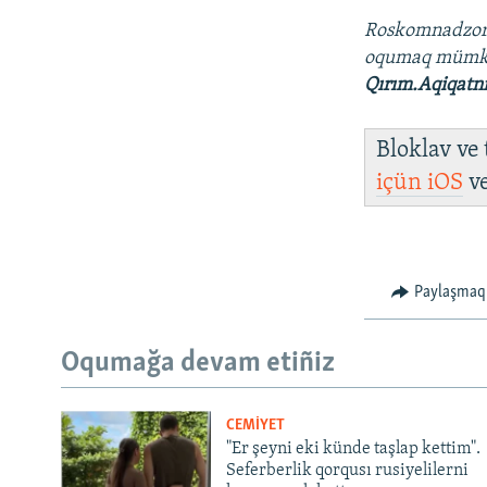
Roskomnadzo
oqumaq müm
Qırım.Aqiqatn
Bloklav ve
içün
iOS
v
Paylaşmaq
Oqumağa devam etiñiz
CEMİYET
"Er şeyni eki künde taşlap kettim".
Seferberlik qorqusı rusiyelilerni