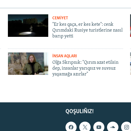
CEMİYET
"Er kes qaça, er kes kete": cenk
Qırımdaki Rusiye turistlerine nasıl
barıp yetti
İNSAN AQLARI
Olğa Skrıpnık: "Qırım azat etilsin
dep, insanlar yarıqsız ve suvsuz
yaşamağa azırlar"
QOŞULIÑIZ!