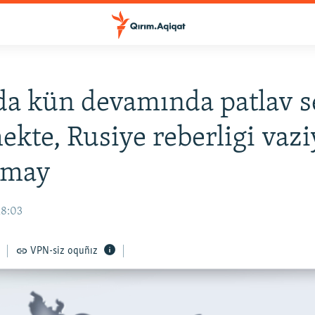
a kün devamında patlav se
mekte, Rusiye reberligi vazi
amay
18:03
VPN-siz oquñız