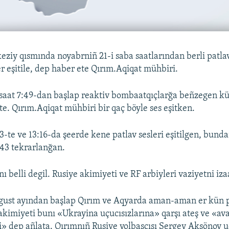
ziy qısmında noyabrniñ 21-i saba saatlarından berli patlav
r eşitile, dep haber ete Qırım.Aqiqat mühbiri.
 saat 7:49-dan başlap reaktiv bombaatqıçlarğa beñzegen kü
te. Qırım.Aqiqat mühbiri bir qaç böyle ses eşitken.
3-te ve 13:16-da şeerde kene patlav sesleri eşitilgen, bunda
:43 tekrarlanğan.
nı belli degil. Rusiye akimiyeti ve RF arbiyleri vaziyetni iz
gust ayından başlap Qırım ve Aqyarda aman-aman er kün pa
e akimiyeti bunı «Ukrayina uçucısızlarına» qarşı ateş ve «a
şi» dep añlata. Qırımnıñ Rusiye yolbaşçısı Sergey Aksönov u