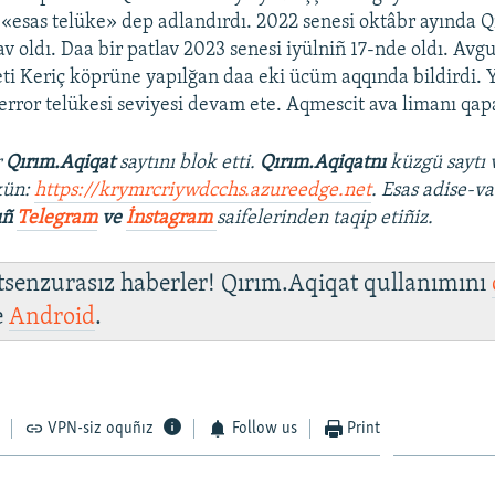
«esas telüke» dep adlandırdı. 2022 senesi oktâbr ayında Q
v oldı. Daa bir patlav 2023 senesi iyülniñ 17-nde oldı. Avg
ti Keriç köprüne yapılğan daa eki ücüm aqqında bildirdi.
terror telükesi seviyesi devam ete. Aqmescit ava limanı qapa
r
Qırım.Aqiqat
saytını blok etti.
Qırım.Aqiqatnı
küzgü saytı 
kün:
https://krymrcriywdcchs.azureedge.net
. Esas adise-va
ıñ
Telegram
ve
İnstagram
saifelerinden taqip etiñiz.
 tsenzurasız haberler! Qırım.Aqiqat qullanımını
e
Android
.
VPN-siz oquñız
Follow us
Print