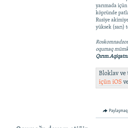
yarımada içün 
köpründe patla
Rusiye akimiye
yüksek (sarı) 
Roskomnadzo
oqumaq müm
Qırım.Aqiqatn
Bloklav ve
içün
iOS
v
Paylaşmaq