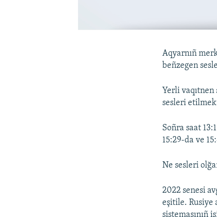
Aqyarnıñ merke
beñzegen sesle
Yerli vaqıtnen
sesleri etilmek
Soñra saat 13:1
15:29-da ve 15
Ne sesleri olğa
2022 senesi av
eşitile. Rusiy
sistemasınıñ i