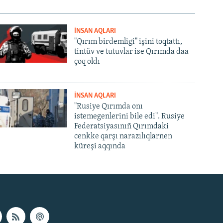
İNSAN AQLARI
"Qırım birdemligi" işini toqtattı,
tintüv ve tutuvlar ise Qırımda daa
çoq oldı
İNSAN AQLARI
"Rusiye Qırımda onı
istemegenlerini bile edi". Rusiye
Federatsiyasınıñ Qırımdaki
cenkke qarşı narazılıqlarnen
küreşi aqqında