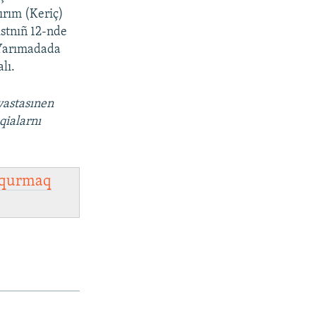
ırım (Keriç)
ustnıñ 12-nde
 Yarımadada
lı.
vastasınen
qialarnı
qurmaq