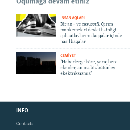
Oqumağa devam etiñiz
İNSAN AQLARI
Bir an – ve casussıñ. Qırım
mahkemeleri devlet hainligi
qabaatlavlarını daqqalar içinde
nasıl baqalar
CEMİYET
"Haberlerge köre, yarıq bere
ekenler, amma biz bütünley
ekektriksizmiz"
Русский
INFO
Українською
Contacts
QOŞULIÑIZ!