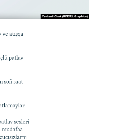
 ve atışqa
çlü patlav
n soñ saat
aatlamaylar.
tlav sesleri
va mudafaa
çucısızlarnı