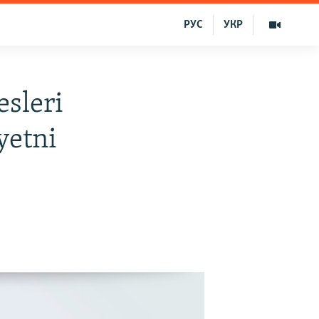
РУС
УКР
sleri
yetni