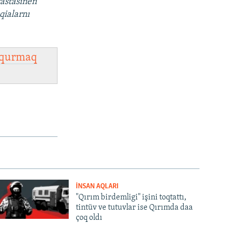
vastasınen
qialarnı
qurmaq
İNSAN AQLARI
"Qırım birdemligi" işini toqtattı,
tintüv ve tutuvlar ise Qırımda daa
çoq oldı