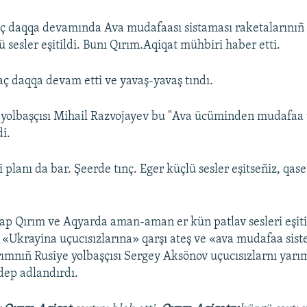
ç daqqa devamında Ava mudafaası sistaması raketalarınıñ
 sesler eşitildi. Bunı Qırım.Aqiqat mühbiri haber etti.
qaç daqqa devam etti ve yavaş-yavaş tındı.
 yolbaşçısı Mihail Razvojayev bu "Ava ücüminden mudafaa t
di.
i planı da bar. Şeerde tınç. Eger küçlü sesler eşitseñiz, qa
ap Qırım ve Aqyarda aman-aman er kün patlav sesleri eşiti
 «Ukrayina uçucısızlarına» qarşı ateş ve «ava mudafaa sist
rımnıñ Rusiye yolbaşçısı Sergey Aksönov uçucısızlarnı yarı
dep adlandırdı.