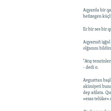
Aqyarda bir qa
beñzegen küçlü
Er bir ses bir 
Aqyarnıñ işğal
olğanını bildir
"Atış temrinler
- dedi o.
Avgusttan başl
akimiyeti bunı
dep añlata. Qı
«esas telüke» 