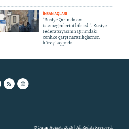
İNSAN AQLARI
"Rusiye Qırımda onı
istemegenlerini bile edi". Rusiye
Federatsiyasınıñ Qırımdaki
cenkke qarşı narazılıqlarnen
küreşi aqqında
© Qırım.Aqiqat, 2026 | All Rights Reserved.