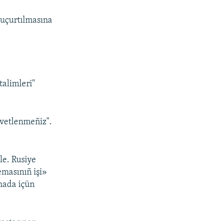
 uçurtılmasına
alimleri"
sevetlenmeñiz".
le. Rusiye
emasınıñ işi»
mada içün