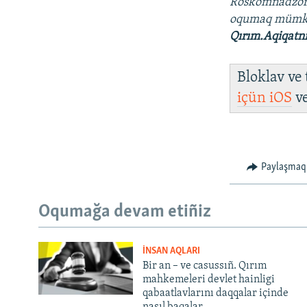
Roskomnadzo
oqumaq müm
Qırım.Aqiqatn
Bloklav ve
içün
iOS
v
Paylaşmaq
Oqumağa devam etiñiz
İNSAN AQLARI
Bir an – ve casussıñ. Qırım
mahkemeleri devlet hainligi
qabaatlavlarını daqqalar içinde
nasıl baqalar