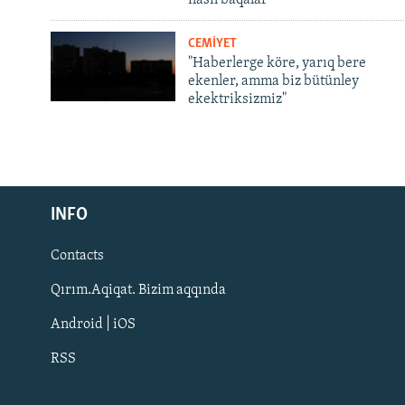
CEMİYET
"Haberlerge köre, yarıq bere
ekenler, amma biz bütünley
ekektriksizmiz"
Русский
INFO
Українською
Contacts
QOŞULIÑIZ!
Qırım.Aqiqat. Bizim aqqında
Android | iOS
RSS
RFE/RS bütün saytları