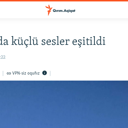
a küçlü sesler eşitildi
1:22
VPN-siz oquñız