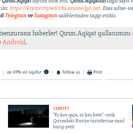
r
Qırım.Aqiqat
saytını blok etti.
Qırım.Aqiqatnı
küzgü saytı 
kün:
https://krymrcriywdcchs.azureedge.net
. Esas adise-va
ıñ
Telegram
ve
İnstagram
saifelerinden taqip etiñiz.
 tsenzurasız haberler! Qırım.Aqiqat qullanımını
e
Android
.
VPN-siz oquñız
Follow us
Print
CEMİYET
"Er kes qaça, er kes kete": cenk
Qırımdaki Rusiye turistlerine nasıl
barıp yetti