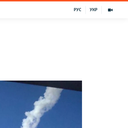
РУС
УКР