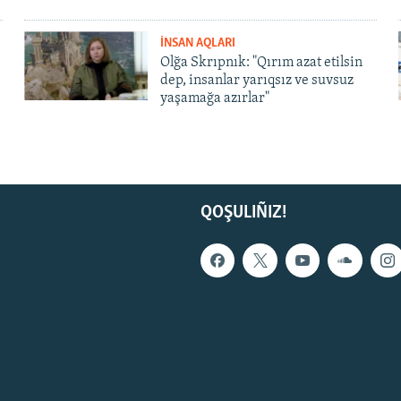
İNSAN AQLARI
Olğa Skrıpnık: "Qırım azat etilsin
dep, insanlar yarıqsız ve suvsuz
yaşamağa azırlar"
QOŞULIÑIZ!