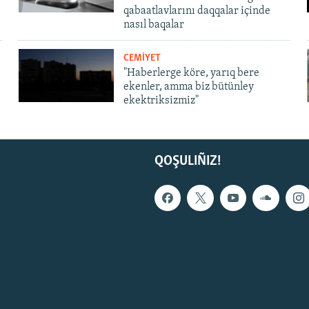
qabaatlavlarını daqqalar içinde
nasıl baqalar
CEMİYET
"Haberlerge köre, yarıq bere
ekenler, amma biz bütünley
ekektriksizmiz"
QOŞULIÑIZ!