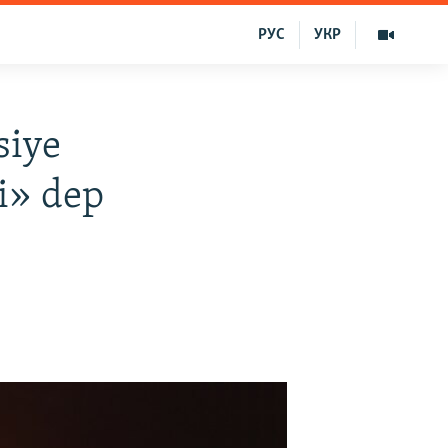
РУС
УКР
siye
i» dep