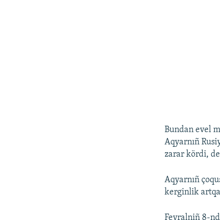
Bundan evel ma
Aqyarnıñ Rusiy
zarar kördi, de
Aqyarnıñ çoqus
kerginlik artqa
Fevralniñ 8-nde