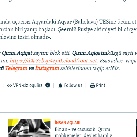
ayında uçucısız Aqyardaki Aqyar (Balıqlava) TESine ücüm ett
ardan biri yanıp başladı. Şeerniñ Rusiye akimiyeti bildirge
nlevine tesiri olmadı».
r
Qırım.Aqiqat
saytını blok etti.
Qırım.Aqiqatnı
küzgü saytı 
kün:
https://d2a3ebzji45ji0.cloudfront.net
.
Esas adise-vaqia
ıñ
Telegram
ve
İnstagram
saifelerinden taqip etiñiz.
VPN-siz oquñız
Follow us
Print
İNSAN AQLARI
Bir an – ve casussıñ. Qırım
mahkemeleri devlet hainligi