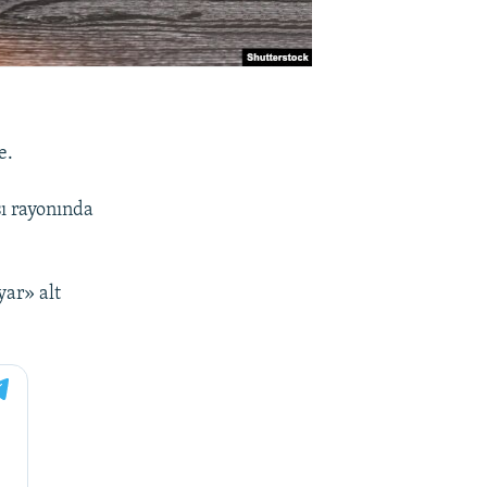
e.
ı rayonında
yar» alt