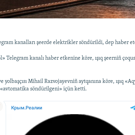
gram kanalları şeerde elektrikler söndürildi, dep haber et
» Telegram kanalı haber etkenine köre, ışıq şeerniñ çoqus
e yolbaşçısı Mihail Razvojayevniñ aytqanına köre, ışıq «Aq
 «avtomatika söndürilgeni» içün ketti.