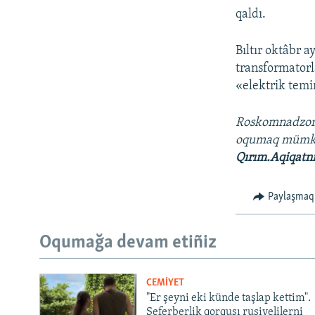
qaldı.
Bıltır oktâbr 
transformatorl
«elektrik temi
Roskomnadzo
oqumaq müm
Qırım.Aqiqatn
Paylaşmaq
Oqumağa devam etiñiz
CEMİYET
"Er şeyni eki künde taşlap kettim".
Seferberlik qorqusı rusiyelilerni