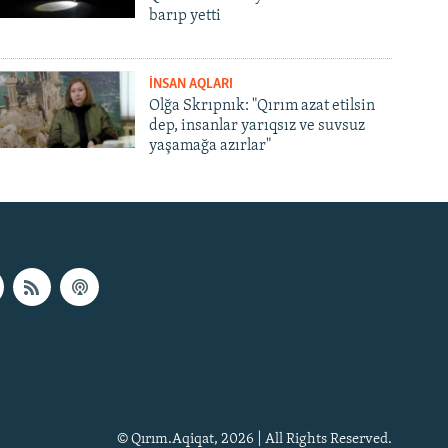
barıp yetti
İNSAN AQLARI
Olğa Skrıpnık: "Qırım azat etilsin
dep, insanlar yarıqsız ve suvsuz
yaşamağa azırlar"
© Qırım.Aqiqat, 2026 | All Rights Reserved.