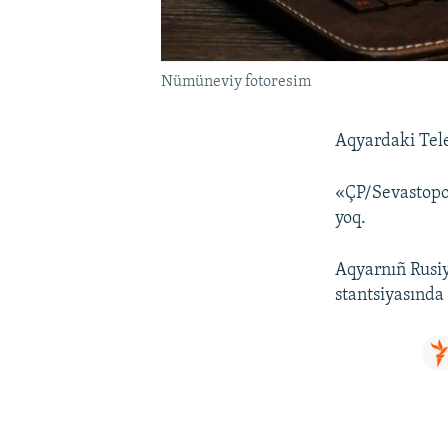
Nümüneviy fotoresim
Aqyardaki Tele
«ÇP/Sevastopol
yoq.
Aqyarnıñ Rusiy
stantsiyasında