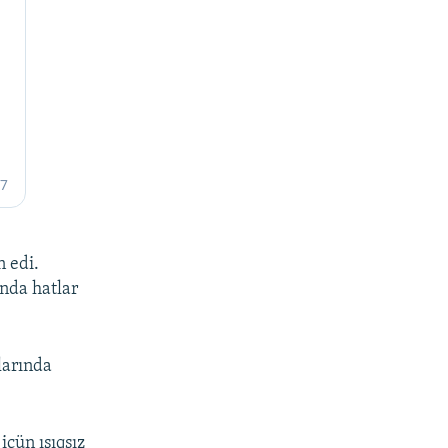
n edi.
ında hatlar
larında
içün ışıqsız