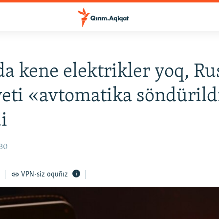
a kene elektrikler yoq, Ru
eti «avtomatika söndürild
i
:30
VPN-siz oquñız