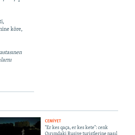
i,
nine köre,
vastasınen
larnı
CEMİYET
"Er kes qaça, er kes kete": cenk
Qırımdaki Rusiye turistlerine nasıl