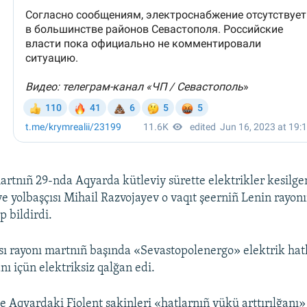
rtnıñ 29-nda Aqyarda kütleviy sürette elektrikler kesilge
e yolbaşçısı Mihail Razvojayev o vaqıt şeerniñ Lenin rayon
p bildirdi.
ı rayonı martnıñ başında «Sevastopolenergo» elektrik hat
nı içün elektriksiz qalğan edi.
 Aqyardaki Fiolent sakinleri «hatlarnıñ yükü arttırılğanı» 