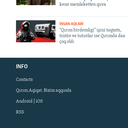
kene memleketten quva
İNSAN AQLARI
"Qırım birdemligi" işini toqtattı,
tintüv ve tutuvlar ise Qırımda daa
çoq oldı
Русский
INFO
Українською
Contacts
QOŞULIÑIZ!
Qırım.Aqiqat. Bizim aqqında
Android | iOS
RSS
RFE/RS bütün saytları